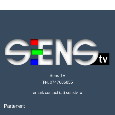
Sens TV
Tel. 0747686855
email: contact (at) senstv.ro
Parteneri: