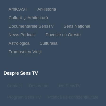
ArhiCAST
ArHistoria
Cultură și Arhitectură
Documentarele SensTV
Sens Național
News Podcast
Poveste cu Oreste
Astrologica
Culturalia
Frumusetea Vieții
Despre Sens TV
Contact
Despre noi
Live SensTV
Program Sens TV
Politică de confidențialitate