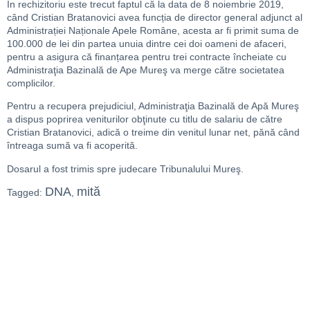
În rechizitoriu este trecut faptul că la data de 8 noiembrie 2019,
când Cristian Bratanovici avea funcția de director general adjunct al
Administrației Naționale Apele Române, acesta ar fi primit suma de
100.000 de lei din partea unuia dintre cei doi oameni de afaceri,
pentru a asigura că finanțarea pentru trei contracte încheiate cu
Administraţia Bazinală de Ape Mureş va merge către societatea
complicilor.
Pentru a recupera prejudiciul, Administraţia Bazinală de Apă Mureş
a dispus poprirea veniturilor obţinute cu titlu de salariu de către
Cristian Bratanovici, adică o treime din venitul lunar net, pănă când
întreaga sumă va fi acoperită.
Dosarul a fost trimis spre judecare Tribunalului Mureş.
DNA
mită
Tagged:
,