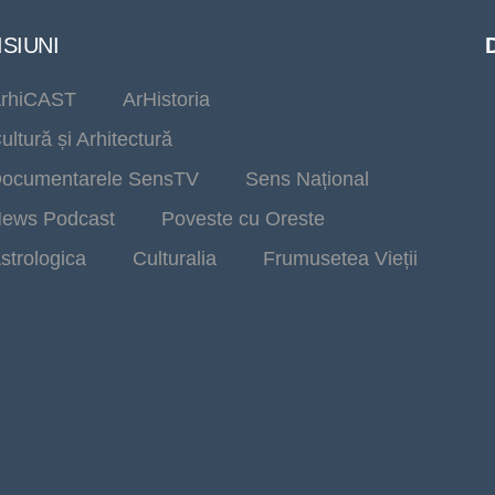
SIUNI
rhiCAST
ArHistoria
ultură și Arhitectură
ocumentarele SensTV
Sens Național
ews Podcast
Poveste cu Oreste
strologica
Culturalia
Frumusetea Vieții