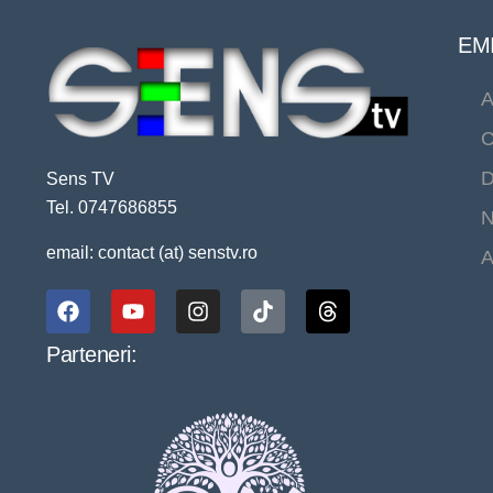
EMI
A
C
D
Sens TV
Tel. 0747686855
N
email: contact (at) senstv.ro
A
Parteneri: