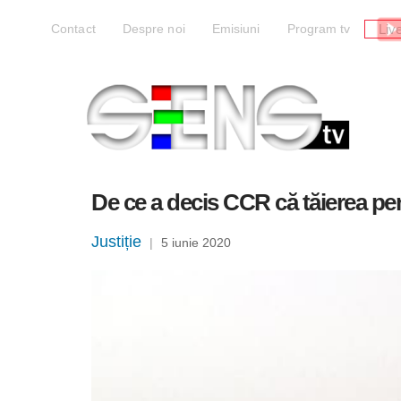
Liv
Contact
Despre noi
Emisiuni
Program tv
De ce a decis CCR că tăierea pen
Justiție
|
5 iunie 2020