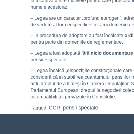
Iată câteva dintre motivele pentru care judecători
numele acestora:
– Legea are un caracter „profund eterogen”, adr
de vedere al formei specifice fiecărui domeniu de 
– În procedura de adoptare au fost încălcate
ordi
pentru parte din domeniile de reglementare.
– Legea a fost adoptată fără
nicio documentare
pensiile speciale.
– Legea încalcă „dispoziţiile constituţionale care
consideră că în stabilirea cuantumului pensiilor m
ar fi: dreptul de a fi aleşi în Camera Deputaţilor, 
Parlamentul European; dreptul la negocieri colect
incompatibilități prevăzute în Constituție.
CCR
pensii speciale
Tagged:
,