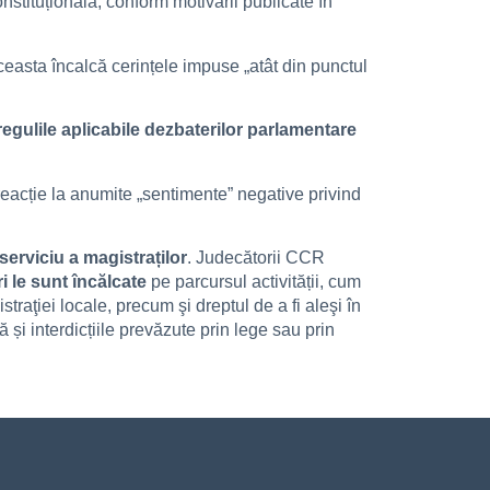
nstituțională, conform motivării publicate în
ceasta încalcă cerințele impuse „atât din punctul
regulile aplicabile dezbaterilor parlamentare
reacție la anumite „sentimente” negative privind
serviciu a magistraților
. Judecătorii CCR
i le sunt încălcate
pe parcursul activității, cum
traţiei locale, precum şi dreptul de a fi aleşi în
i interdicțiile prevăzute prin lege sau prin