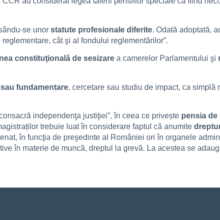
i CCR au considerat legea tăierii pensiilor speciale ca fiind neco
esându-se unor
statute profesionale diferite
. Odată adoptată, a
reglementare, cât şi al fondului reglementărilor”.
nea constituţională de sesizare
a camerelor Parlamentului şi
 sau fundamentare
, cercetare sau studiu de impact, ca simplă 
 consacră independenţa justiţiei”, în ceea ce privește
pensia de 
agistraților trebuie luat în considerare faptul că anumite
dreptur
Senat, în funcţia de preşedinte al României ori în organele adminis
ive în materie de muncă, dreptul la grevă. La acestea se adaugă ș