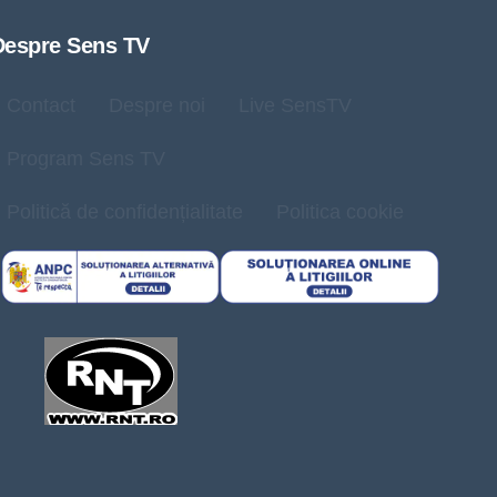
Despre Sens TV
Contact
Despre noi
Live SensTV
Program Sens TV
Politică de confidențialitate
Politica cookie