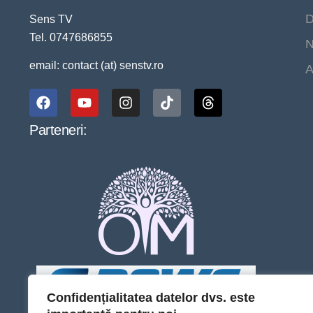
D
Sens TV
Tel. 0747686855
N
email: contact (at) senstv.ro
A
Parteneri:
Confidențialitatea datelor dvs. este