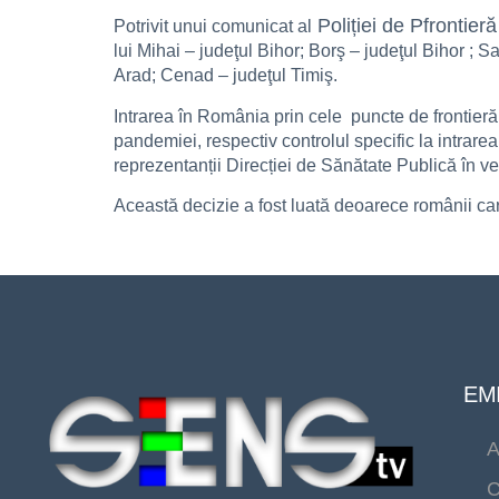
Poliției de Pfrontieră
Potrivit unui comunicat al
lui Mihai – judeţul Bihor; Borş – judeţul Bihor ; S
Arad; Cenad – judeţul Timiş.
Intrarea în România prin cele puncte de frontieră
pandemiei, respectiv controlul specific la intrare
reprezentanții Direcției de Sănătate Publică în ved
Această decizie a fost luată deoarece românii care
EMI
A
C