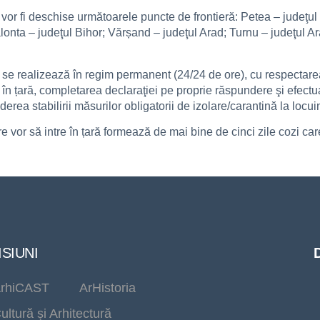
vor fi deschise următoarele puncte de frontieră: Petea – judeţul
alonta – judeţul Bihor; Vărșand – judeţul Arad; Turnu – judeţul Ar
 se realizează în regim permanent (24/24 de ore), cu respectarea
a în țară, completarea declaraţiei pe proprie răspundere şi efectu
erea stabilirii măsurilor obligatorii de izolare/carantină la locui
 vor să intre în țară formează de mai bine de cinci zile cozi care
SIUNI
rhiCAST
ArHistoria
ultură și Arhitectură