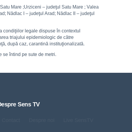
 Satu Mare ;Urziceni – judeţul Satu Mare ; Valea
ad; Nădlac I – judeţul Arad; Nădlac II – judeţul
 condiţiilor legale dispuse în contextul
area triajului epidemiologic de către
nţă, după caz, carantină instituţionalizată.
 se întind pe sute de metri.
Despre Sens TV
Contact
Despre noi
Live SensTV