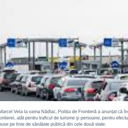
e Marcel Vela la vama Nădlac, Poliția de Frontieră a anunțat că î
ierei, atât pentru traficul de turisme şi persoane, pentru efectua
spuse pe linie de sănătate publică din cele două state.