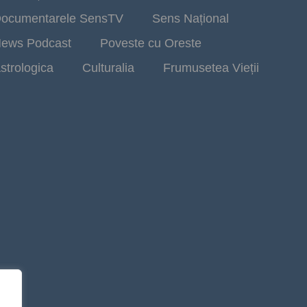
ocumentarele SensTV
Sens Național
ews Podcast
Poveste cu Oreste
strologica
Culturalia
Frumusetea Vieții