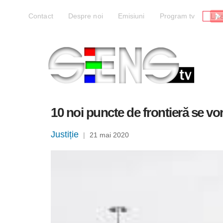
Liv
Contact
Despre noi
Emisiuni
Program tv
10 noi puncte de frontieră se vo
Justiție
|
21 mai 2020