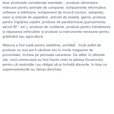
doar produsele considerate esențiale – produse alimentare,
mâncare pentru animale de companie, echipamente informatice,
software și
telefoane, echipament de muncă
(șorț
uri
, salopet
e
),
ziare și articole de papetărie, articole de toaletă, igienă, produse
pentru îngrijirea copiilor, produse de parafarmacie (pansamente,
alcool 90 ° etc.),
produse de curățenie, produse pentru
întreținerea
și repararea
vehiculelor și
produse și instrumente necesare pentru
grădinărit sau agricultură.
M
ăsura a fost luată pentru stabilirea „echității”, încât astfel de
produse nu mai pot fi vândute nici în micile magazine de
proximitate, închise pe perioada carantinei. De altfel, în ultimele
zile, micii comercianți au fost foarte critici la adresa Guvernului,
pentru că restricțiile i-au obligat să-și închidă afacerile, în timp ce
supermarketurile au rămas deschise.