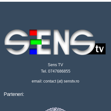
Sens TV
Tel. 0747686855
email: contact (at) senstv.ro
Parteneri: