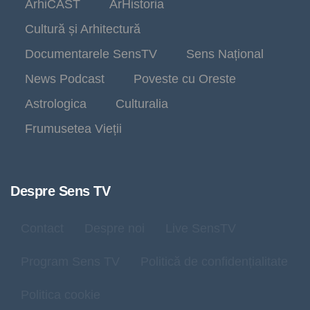
ArhiCAST
ArHistoria
Cultură și Arhitectură
Documentarele SensTV
Sens Național
News Podcast
Poveste cu Oreste
Astrologica
Culturalia
Frumusetea Vieții
Despre Sens TV
Contact
Despre noi
Live SensTV
Program Sens TV
Politică de confidențialitate
Politica cookie