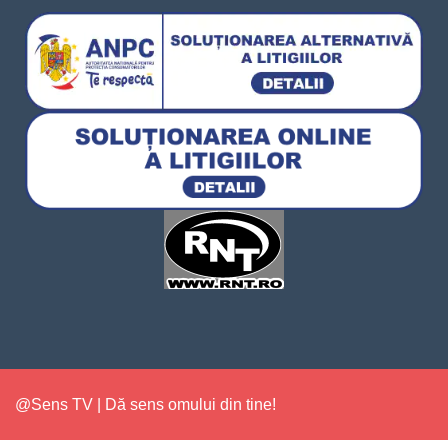
@Sens TV | Dă sens omului din tine!