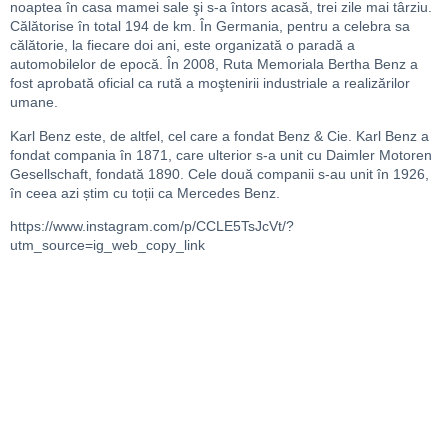
noaptea în casa mamei sale şi s-a întors acasă, trei zile mai târziu.
Călătorise în total 194 de km. În Germania, pentru a celebra sa
călătorie, la fiecare doi ani, este organizată o paradă a
automobilelor de epocă. În 2008, Ruta Memoriala Bertha Benz a
fost aprobată oficial ca rută a moştenirii industriale a realizărilor
umane.
Karl Benz este, de altfel, cel care a fondat Benz & Cie. Karl Benz a
fondat compania în 1871, care ulterior s-a unit cu Daimler Motoren
Gesellschaft, fondată 1890. Cele două companii s-au unit în 1926,
în ceea azi știm cu toții ca Mercedes Benz.
https://www.instagram.com/p/CCLE5TsJcVt/?
utm_source=ig_web_copy_link