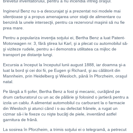
brevetul inventatorului, pentru a nu incendia întreg oraşul.
Inginerul Benz nu s-a descurajat şi a prezentat noi modele mai
silențioase şi a propus amenajarea unor staţii de alimentare cu
benzină la unele intersecţii, pentru ca rezervorul maşinii să nu fie
prea mare.
Pentru a populariza invenţia soţului ei, Bertha Benz a luat Patent-
Motorwagen nr. 3, fără ştirea lui Karl, şi a plecat cu automobilul să-
şi viziteze rudele, pentru a-i demonstra utilitatea ca mijloc de
transport pe distanţe lungi.
Excursia a început la începutul lunii august 1888, iar doamna şi-a
luat la bord şi cei doi fii, pe Eugen şi Richard, şi au călătorit din
Mannheim, prin Heidelberg şi Wiesloch, până în Pforzheim, oraşul
natal.
Pe lângă a fi şofer, Bertha Benz a fost şi mecanic, curăţând pe
drum carburatorul cu un ac de pălărie şi folosind o jartieră pentru a
izola un cablu. A alimentat automobilul cu carburant la o farmacie
din Wiesloch şi atunci când i s-au defectat frânele, a rugat un
cizmar să-i le fixeze cu nişte bucăţi de piele, inventând astfel
garnitura de frână.
La sosirea în Pforzheim, a trimis soţului ei o telegramă, a petrecut