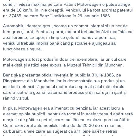
condiții, viteza maximă pe care Patent Motorwagen o putea atinge
era de 16 km/h, în linie dreaptă. Vehiculului i-a fost acordat patentul
nr. 37435, pe care Benz îl solicitase în 29 ianuarie 1886.
Automobilul demara greu, scotea un zgomot infernal şi un nor de
fum gros şi urât. Pentru a porni, motorul trebuia încălzit mai întâi cu
apă fierbinte, iar apoi, în timp ce şoferul manevra pornirea,
vehiculul trebuia împins până când pistoanele ajungeau să
funcţioneze singure.
Motorwagen a fost produs în doar trei exemplare, iar unicul care
mai există şi astăzi este expus la Muzeul Tehnicii din Munchen.
Benz şi-a prezentat oficial invenţia în public la 3 iulie 1886, pe
Ringstrasse din Mannheim, iar la demonstraţie s-a produs şi un
incident nefericit. Zgomotul motorului a speriat calul măcelarului
care a luat-o la goană răsturnând produsele din căruţă în şanţ şi
rănind vizitiul.
În plus, Motorwagen era alimentat cu benzină, iar acest lucru a
alarmat opinia publică, pentru că tocmai în acele vremuri apăruseră
maşinile de gătit cu petrol, care mai făceau explozie prin bucătării.
Cum rezervorul automobilului intra de de 20-30 de ori mai mult
carburant, unele ziare au sugerat că ar fi bine să-i fie retras