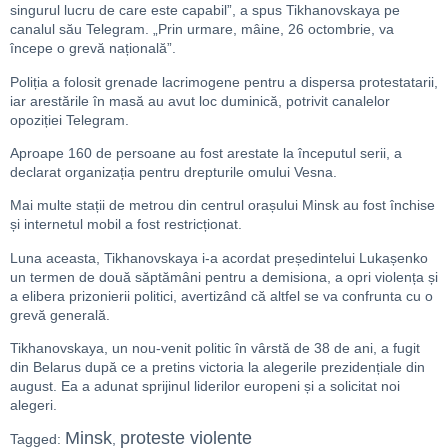
singurul lucru de care este capabil”, a spus Tikhanovskaya pe
canalul său Telegram. „Prin urmare, mâine, 26 octombrie, va
începe o grevă națională”.
Poliția a folosit grenade lacrimogene pentru a dispersa protestatarii,
iar arestările în masă au avut loc duminică, potrivit canalelor
opoziției Telegram.
Aproape 160 de persoane au fost arestate la începutul serii, a
declarat organizația pentru drepturile omului Vesna.
Mai multe stații de metrou din centrul orașului Minsk au fost închise
și internetul mobil a fost restricționat.
Luna aceasta, Tikhanovskaya i-a acordat președintelui Lukașenko
un termen de două săptămâni pentru a demisiona, a opri violența și
a elibera prizonierii politici, avertizând că altfel se va confrunta cu o
grevă generală.
Tikhanovskaya, un nou-venit politic în vârstă de 38 de ani, a fugit
din Belarus după ce a pretins victoria la alegerile prezidențiale din
august. Ea a adunat sprijinul liderilor europeni și a solicitat noi
alegeri.
Minsk
proteste violente
Tagged:
,