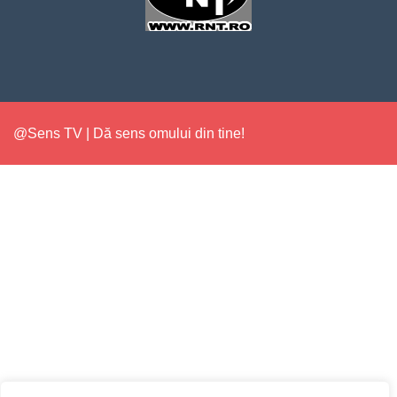
@Sens TV | Dă sens omului din tine!