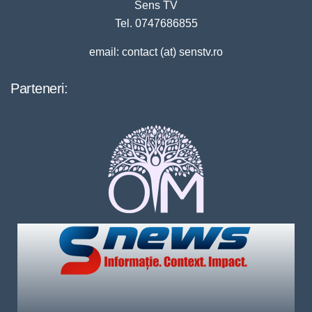
Sens TV
Tel. 0747686855
email: contact (at) senstv.ro
Parteneri: