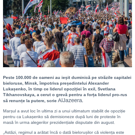
Peste 100.000 de oameni au ieșit duminică pe străzile capitalei
bieloruse, Minsk, împotriva președintelui Alexander
Lukașenko, în timp ce liderul opoziției în exil, Svetlana
Tikhanovskaya, a cerut o grevă pentru a forța liderul pro-rus
AlJazeera
să renunțe la putere, scrie
.
Marșul a avut loc în ultima zi a unui ultimatum stabilit de opoziție
pentru ca Lukașenko să demisioneze după luni de proteste în
masă în urma alegerilor prezidențiale disputate din august.
„Astăzi, regimul a arătat încă o dată bielorușilor că violența este