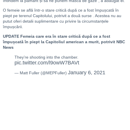
întindem la pământ și să ne punem masca de gaze”, a adăugat el.
O femeie se află într-o stare critică după ce a fost împușcată în
piept pe terenul Capitolului, potrivit a două surse .
Acestea nu au
putut oferi detalii suplimentare cu privire la circumstanțele
împușcării.
UPDATE Femeia care era în stare critică după ce a fost
împușcată în piept la Capitoliul american a murit, potrivit NBC
News
They’re shooting into the chamber.
pic.twitter.com/l9owW7BAVt
January 6, 2021
— Matt Fuller (@MEPFuller)