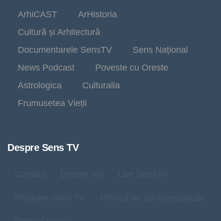
ArhiCAST
ArHistoria
Cultură și Arhitectură
Documentarele SensTV
Sens Național
News Podcast
Poveste cu Oreste
Astrologica
Culturalia
Frumusetea Vieții
Despre Sens TV
Contact
Despre noi
Live SensTV
Program Sens TV
Politică de confidențialitate