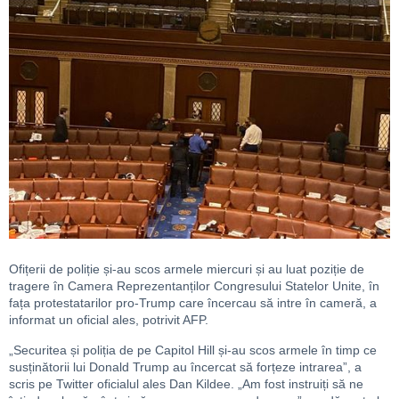
Ofițerii de poliție și-au scos armele miercuri și au luat poziție de
tragere în Camera Reprezentanților Congresului Statelor Unite, în
fața protestatarilor pro-Trump care încercau să intre în cameră, a
informat un oficial ales, potrivit AFP.
„Securitea și poliția de pe Capitol Hill și-au scos armele în timp ce
susținătorii lui Donald Trump au încercat să forțeze intrarea”, a
scris pe Twitter oficialul ales Dan Kildee. „Am fost instruiți să ne