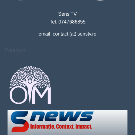
Sens TV
Tel. 0747686855
email: contact (at) senstv.ro
Parteneri: