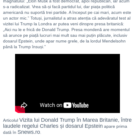
magnatului: „Elon Musk a fost democrat, apoi republican, iar acum
s-a radicalizat. Vrea să-și facă partidul lui, dar piața politică
americană nu suportă trei partide. A început pe cai mari, acum este
un actor mic.” Totuși, jurnalistul a atras atenția că adevăratul test al
vizitei lui Trump la Londra ar putea veni dinspre presa britanică:
„Aici nu le e frică de Donald Trump. Presa mondenă are momentul
să arunce pe piață lucruri mai mult sau mai puțin plăcute, inclusiv
dosarul Epstein, unde apar nume grele, de la lordul Mendelsohn
până la Trump însuși.”
Vizita lui Donald Trump în Marea Britanie, între
Articolul
laudele regelui Charles și dosarul Epstein
apare prima
Snews.ro
dată în
.