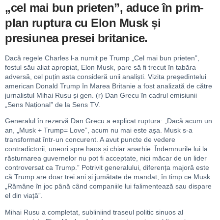
„cel mai bun prieten”, aduce în prim-
plan ruptura cu Elon Musk și
presiunea presei britanice.
Dacă regele Charles l-a numit pe Trump „Cel mai bun prieten”,
fostul său aliat apropiat, Elon Musk, pare să fi trecut în tabăra
adversă, cel puțin asta consideră unii analiști. Vizita președintelui
american Donald Trump în Marea Britanie a fost analizată de către
jurnalistul Mihai Rusu și gen. (r) Dan Grecu în cadrul emisiunii
„Sens Național” de la Sens TV.
Generalul în rezervă Dan Grecu a explicat ruptura: „Dacă acum un
an, „Musk + Trump= Love”, acum nu mai este așa. Musk s-a
transformat într-un concurent. A avut puncte de vedere
contradictorii, uneori spre haos și chiar anarhie. Îndemnurile lui la
răsturnarea guvernelor nu pot fi acceptate, nici măcar de un lider
controversat ca Trump.” Potrivit generalului, diferența majoră este
că Trump are doar trei ani și jumătate de mandat, în timp ce Musk
„Rămâne în joc până când companiile lui falimentează sau dispare
el din viață”.
Mihai Rusu a completat, subliniind traseul politic sinuos al