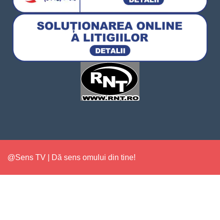
@Sens TV | Dă sens omului din tine!