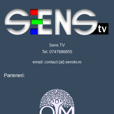
Sens TV
Tel. 0747686855
email: contact (at) senstv.ro
Parteneri: