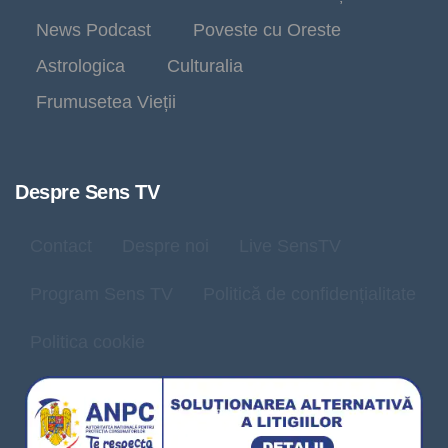
News Podcast
Poveste cu Oreste
Astrologica
Culturalia
Frumusetea Vieții
Despre Sens TV
Contact
Despre noi
Live SensTV
Program Sens TV
Politică de confidențialitate
Politica cookie