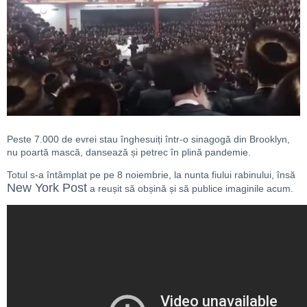
Peste 7.000 de evrei stau înghesuiți într-o sinagogă din Brooklyn,
nu poartă mască, dansează și petrec în plină pandemie.
Totul s-a întâmplat pe pe 8 noiembrie, la nunta fiului rabinului, însă
New York Post
a reușit să obșină și să publice imaginile acum.