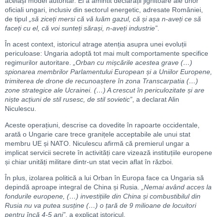
același model autoritar. El a amintit declarații jignitoare ale unor
oficiali ungari, inclusiv din sectorul energetic, adresate României,
de tipul
„să ziceți mersi că vă luăm gazul, că și așa n-aveți ce să
faceți cu el, că voi sunteți sărași, n-aveți industrie”
.
În acest context, istoricul atrage atenția asupra unei evoluții
periculoase: Ungaria adoptă tot mai mult comportamente specifice
regimurilor autoritare.
„Orban cu mișcările acestea grave (…)
spionarea membrilor Parlamentului European și a Uniilor Europene,
trimiterea de drone de recunoaștere în zona Transcarpatia (…)
zone strategice ale Ucrainei. (…) A crescut în periculozitate și are
niște acțiuni de stil rusesc, de stil sovietic”
, a declarat Alin
Niculescu.
Aceste operațiuni, descrise ca dovedite în rapoarte occidentale,
arată o Ungarie care trece granițele acceptabile ale unui stat
membru UE și NATO. Niculescu afirmă că premierul ungar a
implicat servicii secrete în activități care vizează instituțiile europene
și chiar unități militare dintr-un stat vecin aflat în război.
În plus, izolarea politică a lui Orban în Europa face ca Ungaria să
depindă aproape integral de China și Rusia.
„Nemai având acces la
fondurile europene, (…) investițiile din China și combustibilul din
Rusia nu va putea susține (…) o țară de 9 milioane de locuitori
pentru încă 4-5 ani”
, a explicat istoricul.