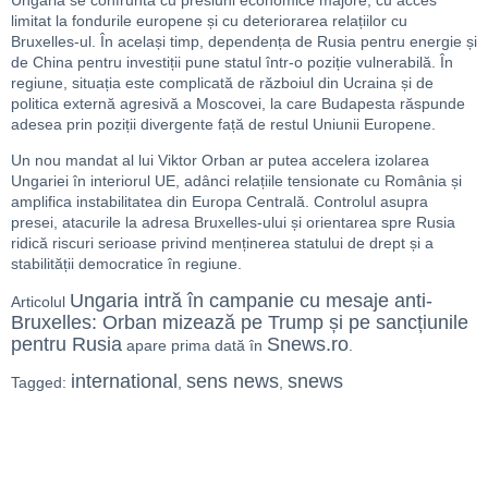
Ungaria se confruntă cu presiuni economice majore, cu acces
limitat la fondurile europene și cu deteriorarea relațiilor cu
Bruxelles-ul. În același timp, dependența de Rusia pentru energie și
de China pentru investiții pune statul într-o poziție vulnerabilă. În
regiune, situația este complicată de războiul din Ucraina și de
politica externă agresivă a Moscovei, la care Budapesta răspunde
adesea prin poziții divergente față de restul Uniunii Europene.
Un nou mandat al lui Viktor Orban ar putea accelera izolarea
Ungariei în interiorul UE, adânci relațiile tensionate cu România și
amplifica instabilitatea din Europa Centrală. Controlul asupra
presei, atacurile la adresa Bruxelles-ului și orientarea spre Rusia
ridică riscuri serioase privind menținerea statului de drept și a
stabilității democratice în regiune.
Ungaria intră în campanie cu mesaje anti-
Articolul
Bruxelles: Orban mizează pe Trump și pe sancțiunile
pentru Rusia
Snews.ro
apare prima dată în
.
international
sens news
snews
Tagged:
,
,