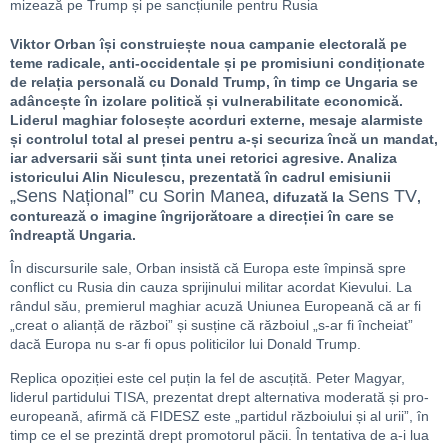
Viktor Orban își construiește noua campanie electorală pe
teme radicale, anti-occidentale și pe promisiuni condiționate
de relația personală cu Donald Trump, în timp ce Ungaria se
adâncește în izolare politică și vulnerabilitate economică.
Liderul maghiar folosește acorduri externe, mesaje alarmiste
și controlul total al presei pentru a-și securiza încă un mandat,
iar adversarii săi sunt ținta unei retorici agresive. Analiza
istoricului Alin Niculescu, prezentată în cadrul emisiunii
„Sens Național” cu Sorin Manea
Sens TV
, difuzată la
,
conturează o imagine îngrijorătoare a direcției în care se
îndreaptă Ungaria.
În discursurile sale, Orban insistă că Europa este împinsă spre
conflict cu Rusia din cauza sprijinului militar acordat Kievului. La
rândul său, premierul maghiar acuză Uniunea Europeană că ar fi
„creat o alianță de război” și susține că războiul „s-ar fi încheiat”
dacă Europa nu s-ar fi opus politicilor lui Donald Trump.
Replica opoziției este cel puțin la fel de ascuțită. Peter Magyar,
liderul partidului TISA, prezentat drept alternativa moderată și pro-
europeană, afirmă că FIDESZ este „partidul războiului și al urii”, în
timp ce el se prezintă drept promotorul păcii. În tentativa de a-i lua