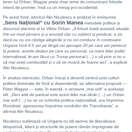
teren lui Orban, Magyar preia chiar teme de comunicare folosite
intens de premier, însă cu un mesaj pro-occidental.
Pe acest fond, istoricul Alin Niculescu a analizat în emisiunea
„
Sens Național” cu Sorin Manea
metodele politice și
discursul alarmist al lui Viktor Orban.
„A folosit toată această situație
într-un mod pervers și a anunțat clar cu subiect și predicat, a zis
dacă eu nu voi câștiga alegerile și nu voi conduce în continuare
Ungaria încă 4-5 ani pe lângă cei aproape 20 pe care am petrecut
la putere, aceste dealuri pe care eu personal, ca mare lider politic
internațional, le-am făcut cu Trump personal (…) o să pice și nu o
să mai aveți combustibil și o să se moară de foame aici”
, a explicat
Alin Niculescu.
În analiza istoricului, Orban însuși a devenit centrul unei culturi
politice dominate de frică și dependență, iar alternativa propusă —
Peter Magyar — este, în esență, o versiune „mai soft” a aceluiași
stil.
„Deci atât de panicat este acest lider mai tânăr (…) un Orban
mai soft (…) nu se va schimba politica naționalistă, ura împotriva
României, agresiunea împotriva românilor din Transilvania”
, a
afirmat Alin Niculescu.
Niculescu subliniază că Ungaria nu dă semne de liberalizare,
dimpotrivă, liderii și structurile de putere rămân impregnate de