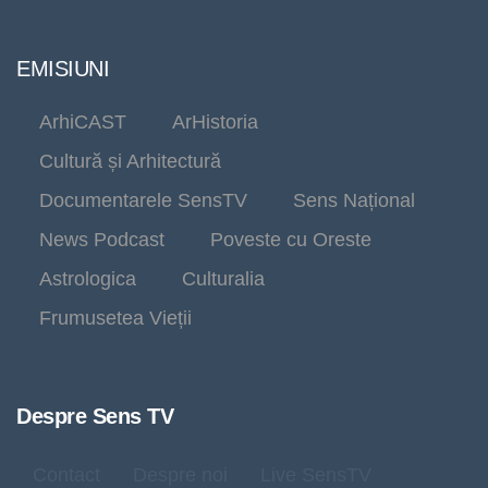
EMISIUNI
ArhiCAST
ArHistoria
Cultură și Arhitectură
Documentarele SensTV
Sens Național
News Podcast
Poveste cu Oreste
Astrologica
Culturalia
Frumusetea Vieții
Despre Sens TV
Contact
Despre noi
Live SensTV