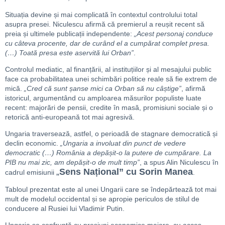
Situația devine și mai complicată în contextul controlului total
asupra presei. Niculescu afirmă că premierul a reușit recent să
preia și ultimele publicații independente:
„Acest personaj conduce
cu câteva procente, dar de curând el a cumpărat complet presa.
(…) Toată presa este aservită lui Orban”
.
Controlul mediatic, al finanțării, al instituțiilor și al mesajului public
face ca probabilitatea unei schimbări politice reale să fie extrem de
mică.
„Cred că sunt șanse mici ca Orban să nu câștige”
, afirmă
istoricul, argumentând cu amploarea măsurilor populiste luate
recent: majorări de pensii, credite în masă, promisiuni sociale și o
retorică anti-europeană tot mai agresivă.
Ungaria traversează, astfel, o perioadă de stagnare democratică și
declin economic.
„Ungaria a involuat din punct de vedere
democratic (…) România a depășit-o la putere de cumpărare. La
PIB nu mai zic, am depășit-o de mult timp”
, a spus Alin Niculescu în
„
Sens Național” cu Sorin Manea
cadrul emisiunii
.
Tabloul prezentat este al unei Ungarii care se îndepărtează tot mai
mult de modelul occidental și se apropie periculos de stilul de
conducere al Rusiei lui Vladimir Putin.