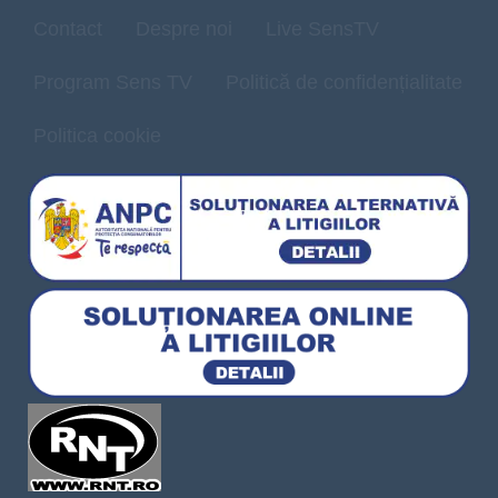
Contact
Despre noi
Live SensTV
Program Sens TV
Politică de confidențialitate
Politica cookie