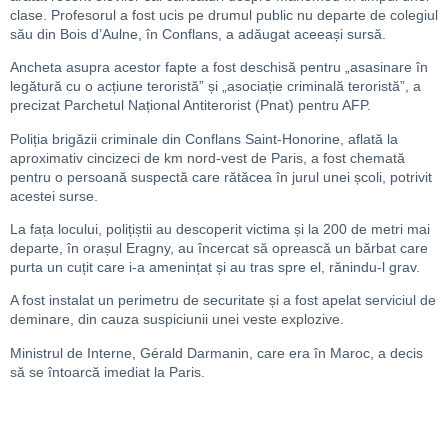
clase.
Profesorul a fost ucis pe drumul public nu departe de colegiul
său din Bois d’Aulne, în Conflans, a adăugat aceeași sursă.
Ancheta asupra acestor fapte a fost deschisă pentru „asasinare în
legătură cu o acțiune teroristă” și „asociație criminală teroristă”, a
precizat Parchetul Național Antiterorist (Pnat) pentru AFP.
Poliția brigăzii criminale din Conflans Saint-Honorine, aflată la
aproximativ cincizeci de km nord-vest de Paris, a fost chemată
pentru o persoană suspectă care rătăcea în jurul unei școli, potrivit
acestei surse.
La fața locului, polițiștii au descoperit victima și la 200 de metri mai
departe, în orașul Eragny, au încercat să oprească un bărbat care
purta un cuțit care i-a amenințat și au tras spre el, rănindu-l grav.
A fost instalat un perimetru de securitate și a fost apelat serviciul de
deminare, din cauza suspiciunii unei veste explozive.
Ministrul de Interne, Gérald Darmanin, care era în Maroc, a decis
să se întoarcă imediat la Paris.