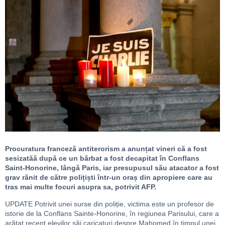
Procuratura franceză antiterorism a anunțat vineri că a fost
sesizatăă după ce un bărbat a fost decapitat în Conflans
Saint-Honorine, lângă Paris, iar presupusul său atacator a fost
grav rănit de către polițiști într-un oraș din apropiere care au
tras mai multe focuri asupra sa, potrivit AFP.
UPDATE
Potrivit unei surse din poliție, victima este un profesor de
istorie de la Conflans Sainte-Honorine, în regiunea Parisului, care a
arătat recent elevilor săi caricaturi despre Mahomed în timpul unei