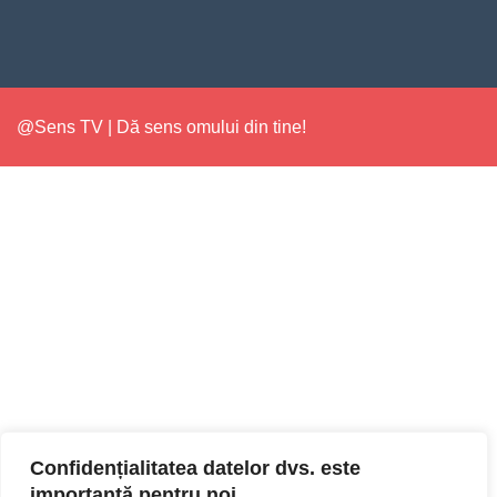
@Sens TV | Dă sens omului din tine!
Confidențialitatea datelor dvs. este
importantă pentru noi