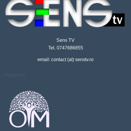
Sens TV
Tel. 0747686855
email: contact (at) senstv.ro
Parteneri: