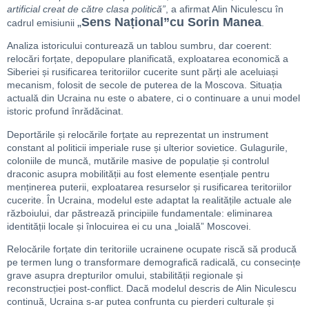
artificial creat de către clasa politică”
, a afirmat Alin Niculescu în
„
Sens Național”cu Sorin Manea
cadrul emisiunii
.
Analiza istoricului conturează un tablou sumbru, dar coerent:
relocări forțate, depopulare planificată, exploatarea economică a
Siberiei și rusificarea teritoriilor cucerite sunt părți ale aceluiași
mecanism, folosit de secole de puterea de la Moscova. Situația
actuală din Ucraina nu este o abatere, ci o continuare a unui model
istoric profund înrădăcinat.
Deportările și relocările forțate au reprezentat un instrument
constant al politicii imperiale ruse și ulterior sovietice. Gulagurile,
coloniile de muncă, mutările masive de populație și controlul
draconic asupra mobilității au fost elemente esențiale pentru
menținerea puterii, exploatarea resurselor și rusificarea teritoriilor
cucerite. În Ucraina, modelul este adaptat la realitățile actuale ale
războiului, dar păstrează principiile fundamentale: eliminarea
identității locale și înlocuirea ei cu una „loială” Moscovei.
Relocările forțate din teritoriile ucrainene ocupate riscă să producă
pe termen lung o transformare demografică radicală, cu consecințe
grave asupra drepturilor omului, stabilității regionale și
reconstrucției post-conflict. Dacă modelul descris de Alin Niculescu
continuă, Ucraina s-ar putea confrunta cu pierderi culturale și