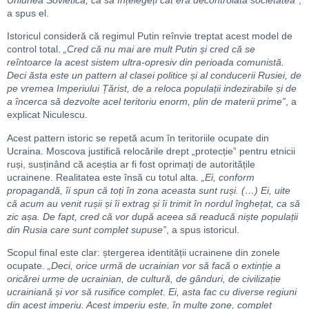
a spus el.
Istoricul consideră că regimul Putin reînvie treptat acest model de
control total.
„Cred că nu mai are mult Putin și cred că se
reîntoarce la acest sistem ultra-opresiv din perioada comunistă.
Deci ăsta este un pattern al clasei politice și al conducerii Rusiei, de
pe vremea Imperiului Țărist, de a reloca populații indezirabile și de
a încerca să dezvolte acel teritoriu enorm, plin de materii prime”
, a
explicat Niculescu.
Acest pattern istoric se repetă acum în teritoriile ocupate din
Ucraina. Moscova justifică relocările drept „protecție” pentru etnicii
ruși, susținând că aceștia ar fi fost oprimați de autoritățile
ucrainene. Realitatea este însă cu totul alta.
„Ei, conform
propagandă, îi spun că toți în zona aceasta sunt ruși. (…) Ei, uite
că acum au venit rușii și îi extrag și îi trimit în nordul înghețat, ca să
zic așa. De fapt, cred că vor după aceea să readucă niște populații
din Rusia care sunt complet supuse”
, a spus istoricul.
Scopul final este clar: ștergerea identității ucrainene din zonele
ocupate.
„Deci, orice urmă de ucrainian vor să facă o extinție a
oricărei urme de ucrainian, de cultură, de gânduri, de civilizație
ucrainiană și vor să rusifice complet. Ei, asta fac cu diverse regiuni
din acest imperiu. Acest imperiu este, în multe zone, complet