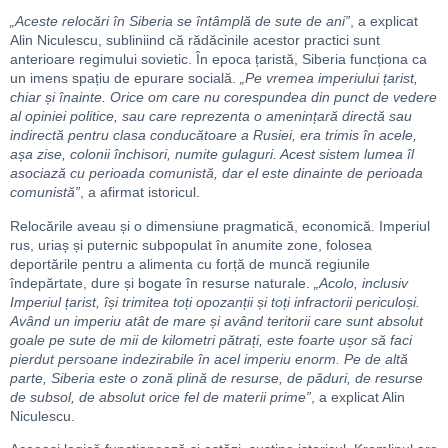
„Aceste relocări în Siberia se întâmplă de sute de ani”
, a explicat
Alin Niculescu, subliniind că rădăcinile acestor practici sunt
anterioare regimului sovietic. În epoca țaristă, Siberia funcționa ca
un imens spațiu de epurare socială.
„Pe vremea imperiului țarist,
chiar și înainte. Orice om care nu corespundea din punct de vedere
al opiniei politice, sau care reprezenta o amenințară directă sau
indirectă pentru clasa conducătoare a Rusiei, era trimis în acele,
așa zise, colonii închisori, numite gulaguri. Acest sistem lumea îl
asociază cu perioada comunistă, dar el este dinainte de perioada
comunistă”
, a afirmat istoricul.
Relocările aveau și o dimensiune pragmatică, economică. Imperiul
rus, uriaș și puternic subpopulat în anumite zone, folosea
deportările pentru a alimenta cu forță de muncă regiunile
îndepărtate, dure și bogate în resurse naturale.
„Acolo, inclusiv
Imperiul țarist, își trimitea toți opozanții și toți infractorii periculoși.
Având un imperiu atât de mare și având teritorii care sunt absolut
goale pe sute de mii de kilometri pătrați, este foarte ușor să faci
pierdut persoane indezirabile în acel imperiu enorm. Pe de altă
parte, Siberia este o zonă plină de resurse, de păduri, de resurse
de subsol, de absolut orice fel de materii prime”
, a explicat Alin
Niculescu.