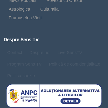
News Podcast
Poveste cu Oreste
Astrologica
Culturalia
Frumusetea Vieții
Despre Sens TV
Contact
Despre noi
Live SensTV
Program Sens TV
Politică de confidențialitate
Politica cookie