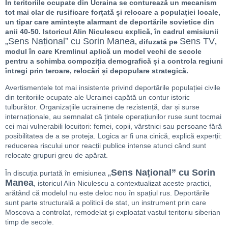
În teritoriile ocupate din Ucraina se conturează un mecanism
tot mai clar de rusificare forțată și relocare a populației locale,
un tipar care amintește alarmant de deportările sovietice din
anii 40-50. Istoricul Alin Niculescu explică, în cadrul emisiunii
„Sens Național” cu Sorin Manea
Sens TV
, difuzată pe
,
modul în care Kremlinul aplică un model vechi de secole
pentru a schimba compoziția demografică și a controla regiuni
întregi prin teroare, relocări și depopulare strategică.
Avertismentele tot mai insistente privind deportările populației civile
din teritoriile ocupate ale Ucrainei capătă un contur istoric
tulburător. Organizațiile ucrainene de rezistență, dar și surse
internaționale, au semnalat că țintele operațiunilor ruse sunt tocmai
cei mai vulnerabili locuitori: femei, copii, vârstnici sau persoane fără
posibilitatea de a se proteja. Logica ar fi una cinică, explică experții:
reducerea riscului unor reacții publice intense atunci când sunt
relocate grupuri greu de apărat.
„
Sens Național” cu Sorin
În discuția purtată în emisiunea
Manea
, istoricul Alin Niculescu a contextualizat aceste practici,
arătând că modelul nu este deloc nou în spațiul rus. Deportările
sunt parte structurală a politicii de stat, un instrument prin care
Moscova a controlat, remodelat și exploatat vastul teritoriu siberian
timp de secole.