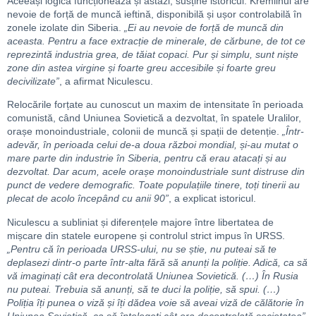
Aceeași logică funcționează și astăzi, susține istoricul. Kremlinul are
nevoie de forță de muncă ieftină, disponibilă și ușor controlabilă în
zonele izolate din Siberia.
„Ei au nevoie de forță de muncă din
aceasta. Pentru a face extracție de minerale, de cărbune, de tot ce
reprezintă industria grea, de tăiat copaci. Pur și simplu, sunt niște
zone din astea virgine și foarte greu accesibile și foarte greu
decivilizate”
, a afirmat Niculescu.
Relocările forțate au cunoscut un maxim de intensitate în perioada
comunistă, când Uniunea Sovietică a dezvoltat, în spatele Uralilor,
orașe monoindustriale, colonii de muncă și spații de detenție.
„Într-
adevăr, în perioada celui de-a doua război mondial, și-au mutat o
mare parte din industrie în Siberia, pentru că erau atacați și au
dezvoltat. Dar acum, acele orașe monoindustriale sunt distruse din
punct de vedere demografic. Toate populațiile tinere, toți tinerii au
plecat de acolo începând cu anii 90”
, a explicat istoricul.
Niculescu a subliniat și diferențele majore între libertatea de
mișcare din statele europene și controlul strict impus în URSS.
„Pentru că în perioada URSS-ului, nu se știe, nu puteai să te
deplasezi dintr-o parte într-alta fără să anunți la poliție. Adică, ca să
vă imaginați cât era decontrolată Uniunea Sovietică. (…) În Rusia
nu puteai. Trebuia să anunți, să te duci la poliție, să spui. (…)
Poliția îți punea o viză și îți dădea voie să aveai viză de călătorie în
Uniunea Sovietică, ca să înțelegeți cât era decontrolată societatea”
,