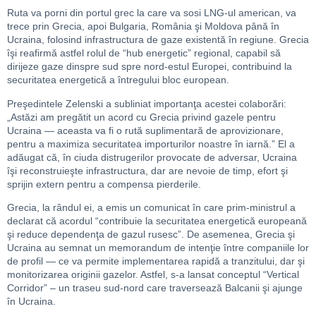
Ruta va porni din portul grec la care va sosi LNG-ul american, va
trece prin Grecia, apoi Bulgaria, România şi Moldova până în
Ucraina, folosind infrastructura de gaze existentă în regiune. Grecia
îşi reafirmă astfel rolul de “hub energetic” regional, capabil să
dirijeze gaze dinspre sud spre nord-estul Europei, contribuind la
securitatea energetică a întregului bloc european.
Preşedintele Zelenski a subliniat importanţa acestei colaborări:
„Astăzi am pregătit un acord cu Grecia privind gazele pentru
Ucraina — aceasta va fi o rută suplimentară de aprovizionare,
pentru a maximiza securitatea importurilor noastre în iarnă.” El a
adăugat că, în ciuda distrugerilor provocate de adversar, Ucraina
îşi reconstruieşte infrastructura, dar are nevoie de timp, efort şi
sprijin extern pentru a compensa pierderile.
Grecia, la rândul ei, a emis un comunicat în care prim-ministrul a
declarat că acordul “contribuie la securitatea energetică europeană
şi reduce dependenţa de gazul rusesc”. De asemenea, Grecia şi
Ucraina au semnat un memorandum de intenţie între companiile lor
de profil — ce va permite implementarea rapidă a tranzitului, dar şi
monitorizarea originii gazelor. Astfel, s-a lansat conceptul “Vertical
Corridor” – un traseu sud-nord care traversează Balcanii şi ajunge
în Ucraina.