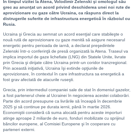
În timpul vizitei la Atena, Volodimir Zelenski şi omologul său
grec au anunţat un acord privind deschiderea unei noi rute de
aprovizionare cu gaze către Ucraina, ca răspuns direct la
distrugerile suferite de infrastructura energetică în războiul cu
Rusia.
Ucraina şi Grecia au semnat un acord esenţial care stabileşte o
nouă rută de aprovizionare cu gaze menită să asigure necesarul
energetic pentru perioada de iarnă, a declarat preşedintele
Zelenski într-o conferinţă de presă organizată la Atena. Traseul va
implica importul de gaze lichefiate (LNG) din Statele Unite, livrate
prin Grecia şi dirijate către Ucraina printr-un coridor tranzregional.
Prin această iniţiativă, Ucraina îşi extinde opţiunile de
aprovizionare, în contextul în care infrastructura sa energetică a
fost grav afectată de atacurile ruseşti.
Grecia, prin intermediul companiei sale de stat în domeniul gazelor,
a fost partenerul cheie al Ucrainei în negocierea acestei colaborări.
Parte din acord presupune ca livrările să înceapă în decembrie
2025 şi să continue pe durata iernii, până în martie 2026.
Economiştii consideră că suma alocată pentru aceste importuri
atinge aproape 2 miliarde de euro, fonduri mobilizate cu sprijinul
băncilor europene, al Comisiei Europene şi în cooperare cu
parteneri externi.