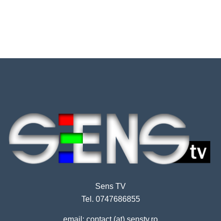
Sens TV
Tel. 0747686855
email: contact (at) senstv.ro