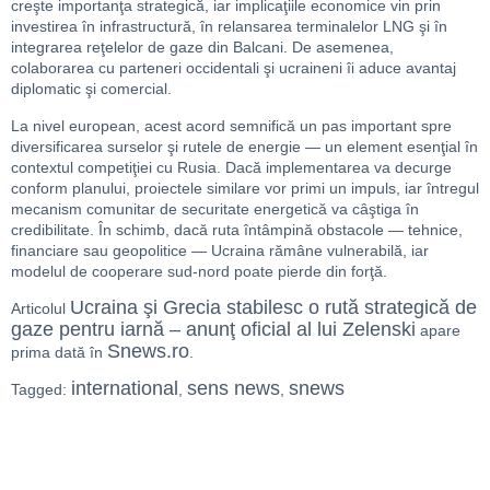
creşte importanţa strategică, iar implicaţiile economice vin prin
investirea în infrastructură, în relansarea terminalelor LNG şi în
integrarea reţelelor de gaze din Balcani. De asemenea,
colaborarea cu parteneri occidentali şi ucraineni îi aduce avantaj
diplomatic şi comercial.
La nivel european, acest acord semnifică un pas important spre
diversificarea surselor şi rutele de energie — un element esenţial în
contextul competiţiei cu Rusia. Dacă implementarea va decurge
conform planului, proiectele similare vor primi un impuls, iar întregul
mecanism comunitar de securitate energetică va câştiga în
credibilitate. În schimb, dacă ruta întâmpină obstacole — tehnice,
financiare sau geopolitice — Ucraina rămâne vulnerabilă, iar
modelul de cooperare sud-nord poate pierde din forţă.
Ucraina şi Grecia stabilesc o rută strategică de
Articolul
gaze pentru iarnă – anunţ oficial al lui Zelenski
apare
Snews.ro
prima dată în
.
international
sens news
snews
Tagged:
,
,