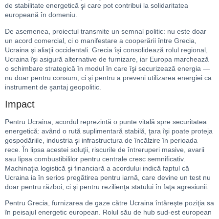
de stabilitate energetică şi care pot contribui la solidaritatea
europeană în domeniu.
De asemenea, proiectul transmite un semnal politic: nu este doar
un acord comercial, ci o manifestare a cooperării între Grecia,
Ucraina şi aliaţii occidentali. Grecia îşi consolidează rolul regional,
Ucraina îşi asigură alternative de furnizare, iar Europa marchează
o schimbare strategică în modul în care îşi securizează energia —
nu doar pentru consum, ci şi pentru a preveni utilizarea energiei ca
instrument de şantaj geopolitic.
Impact
Pentru Ucraina, acordul reprezintă o punte vitală spre securitatea
energetică: având o rută suplimentară stabilă, ţara îşi poate proteja
gospodăriile, industria şi infrastructura de încălzire în perioada
rece. În lipsa acestei soluţii, riscurile de întreruperi masive, avarii
sau lipsa combustibililor pentru centrale cresc semnificativ.
Machinaţia logistică şi financiară a acordului indică faptul că
Ucraina ia în serios pregătirea pentru iarnă, care devine un test nu
doar pentru război, ci şi pentru rezilienţa statului în faţa agresiunii.
Pentru Grecia, furnizarea de gaze către Ucraina întăreşte poziţia sa
în peisajul energetic european. Rolul său de hub sud-est european