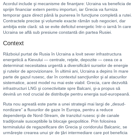
Acordul include şi mecanisme de finanţare: Ucraina va beneficia de
sprijin financiar extern pentru importuri, iar Grecia va furniza
temporar gaze direct până la punerea în funcţiune completă a rutei.
Contractele precise şi volumele exacte rămân sub negocieri, dar
ambiţia este clară: să se evite deficitul energetic într-o iarnă în care
Ucraina se află sub presiune constantă din partea Rusiei.
Context
Războiul purtat de Rusia în Ucraina a lovit sever infrastructura
energetică a Kievului — centrale, reţele, depozite — ceea ce a
determinat necesitatea urgentă a diversificării surselor de energie
şi rutelor de aprovizionare. În ultimii ani, Ucraina a depins în mare
parte de gazul rusesc, dar în contextul sancţiunilor şi al atacurilor
sistematice, acest model nu mai este viabil. Grecia, care dezvoltă
infrastructuri LNG şi conectivitate spre Balcani, şi-a propus să
devină un nod crucial de distribuţie pentru energia sud-europeană.
Ruta nou agreată este parte a unei strategii mai largi de „desud‐
nordizare” a fluxurilor de gaze în Europa, pentru a reduce
dependenţa de Nord-Stream, de tranzitul rusesc şi de canale
tradiţionale susceptibile la blocaje geopolitice. Prin folosirea
terminalului de regazeificare din Grecia şi coridorului Balcanic, se
urmăreşte crearea unui şir de ţări intermediare care pot beneficia