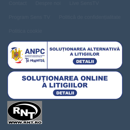
Contact
Despre noi
Live SensTV
Program Sens TV
Politică de confidențialitate
Politica cookie