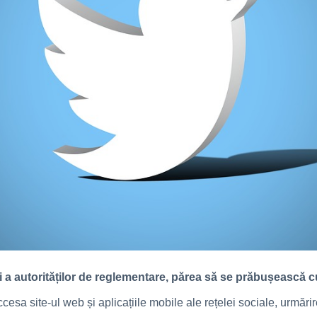
 și a autorităților de reglementare, părea să se prăbușească c
esa site-ul web și aplicațiile mobile ale rețelei sociale, urmări