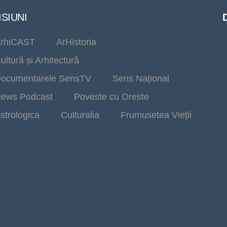
SIUNI
rhiCAST
ArHistoria
ultură și Arhitectură
ocumentarele SensTV
Sens Național
ews Podcast
Poveste cu Oreste
strologica
Culturalia
Frumusetea Vieții