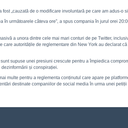
 fost „cauzată de o modificare involuntară pe care am adus-o si
mea în următoarele câteva ore”, a spus compania în jurul orei 20
 masivă a unora dintre cele mai mari conturi de pe Twitter, inclu
 care autoritățile de reglementare din New York au declarat că 
e sunt supuse unei presiuni crescute pentru a împiedica compromit
 dezinformării și conspirației.
ai multe pentru a reglementa conținutul care apare pe platform
tări destinate companiilor de social media în urma unei petiții 