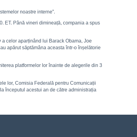
stemelor noastre interne”.
:00. ET. Până vineri dimineață, compania a spus
siv a celor aparținând lui Barack Obama, Joe
au apărut săptămâna aceasta într-o înșelătorie
erea platformelor lor înainte de alegerile din 3
ele lor, Comisia Federală pentru Comunicații
la începutul acestui an de către administrația