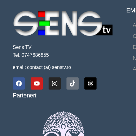
EMI
A
C
D
Sens TV
Tel. 0747686855
N
email: contact (at) senstv.ro
A
Parteneri: