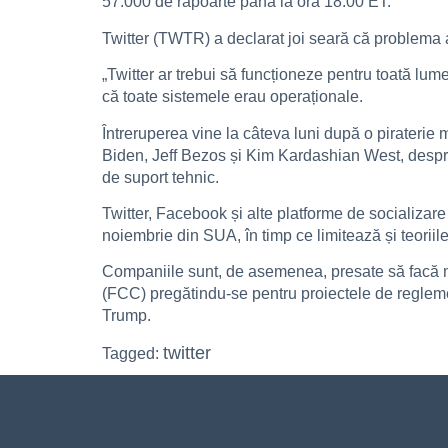
57.000 de rapoarte până la ora 18:00 ET.
Twitter (TWTR) a declarat joi seară că problema a
„Twitter ar trebui să funcționeze pentru toată lu
că toate sistemele erau operaționale.
Întreruperea vine la câteva luni după o piraterie
Biden, Jeff Bezos și Kim Kardashian West, despre
de suport tehnic.
Twitter, Facebook și alte platforme de socializar
noiembrie din SUA, în timp ce limitează și teoriile
Companiile sunt, de asemenea, presate să facă m
(FCC) pregătindu-se pentru proiectele de reglemen
Trump.
twitter
Tagged: