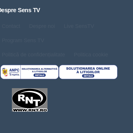
Despre Sens TV
Contact
Despre noi
Live SensTV
Program Sens TV
Politică de confidențialitate
Politica cookie