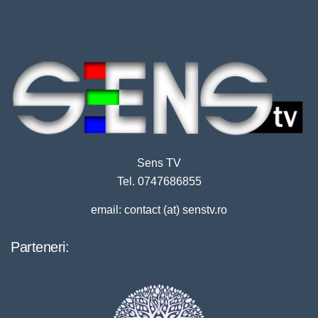
Sens TV
Tel. 0747686855
email: contact (at) senstv.ro
Parteneri: