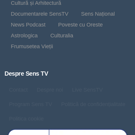
Cultură și Arhitectură
Documentarele SensTV
Sens Național
News Podcast
Poveste cu Oreste
Astrologica
Culturalia
Frumusetea Vieții
Despre Sens TV
Contact
Despre noi
Live SensTV
Program Sens TV
Politică de confidențialitate
Politica cookie