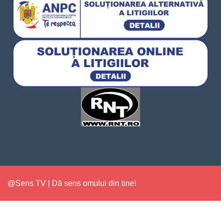
@Sens TV | Dă sens omului din tine!