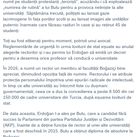
numit pe studenții protestanți „teroriști”, acuzându-i că exploatează
„numirea de rutină” a lui Bulu pentru a provoca neliniște la alte
universități. Săptămâna trecută, polițiștii au lansat gaze
lacrimogene în fața porților școlii și au lansat imagini ale unităților
puternic înarmate care făceau raiduri în case și au reținut 45 de
studenți.
Toți au fost eliberați pentru moment, potrivit unui avocat.
Reglementările de urgență în urma loviturii de stat eșuate au anulat
alegerile rectorilor și i-au permis lui Erdoğan să emită un decret
pentru a desemna orice profesor să conducă o universitate.
În 2016, a numit un rector un membru al facultății Boğaziçi bine
apreciat, diminuând opoziția față de numire. Rectorului i se atribuie
protecția personalului împotriva unei epurări radicale de intelectuali,
în timp ce alte universități au întocmit liste cu dușmani
guvernamentali, ceea ce a dus la concedierea a peste 8.500 din cei
150.000 de cadre universitare din Turcia, după eșuarea loviturii de
stat.
De data aceasta, Erdoğan l-a ales pe Bulu, care a candidat fără
succes la Parlament din partea Partidului Justiției și Dezvoltării
(AKP), înainte de a deține funcția de rector al unei alte universități
care a fost deschisă în 2015. Bulu a obținut diploma de absolvire la
Boğaziçi.