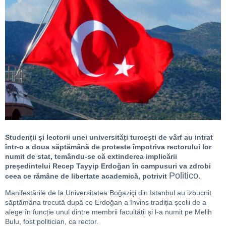
Studenții și lectorii unei universități turcești de vârf au intrat
într-o a doua săptămână de proteste împotriva rectorului lor
numit de stat, temându-se că extinderea implicării
președintelui Recep Tayyip Erdoğan în campusuri va zdrobi
Politico
ceea ce rămâne de libertate academică, potrivit
.
Manifestările de la Universitatea Boğaziçi din Istanbul au izbucnit
săptămâna trecută după ce Erdoğan a învins tradiția școlii de a
alege în funcție unul dintre membrii facultății și l-a numit pe Melih
Bulu, fost politician, ca rector.