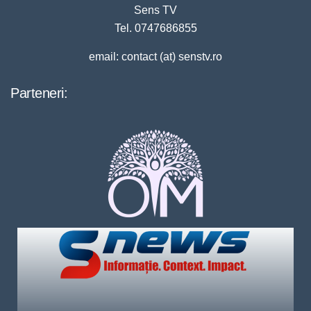
Sens TV
Tel. 0747686855
email: contact (at) senstv.ro
Parteneri: