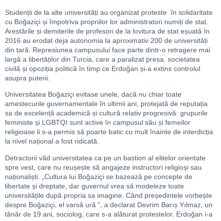
Studenții de la alte universități au organizat proteste în solidaritate
cu Boğaziçi și împotriva propriilor lor administratori numiți de stat.
Arestările și demiterile de profesori de la lovitura de stat eșuată în
2016 au erodat deja autonomia la aproximativ 200 de universități
din țară. Represiunea campusului face parte dintr-o retragere mai
largă a libertăților din Turcia, care a paralizat presa, societatea
civilă și opoziția politică în timp ce Erdoğan și-a extins controlul
asupra puterii.
Universitatea Boğaziçi evitase unele, dacă nu chiar toate
amestecurile guvernamentale în ultimii ani, protejată de reputația
sa de excelență academică și cultură relativ progresivă: grupurile
feministe și LGBTQI sunt active în campusul său și femeilor
religioase li s-a permis să poarte batic cu mult înainte de interdicția
la nivel național a fost ridicată.
Detractorii văd universitatea ca pe un bastion al elitelor orientate
spre vest, care nu reușește să angajeze instructori religioși sau
naționaliști. „Cultura lui Boğaziçi se bazează pe concepte de
libertate și dreptate, dar guvernul vrea să modeleze toate
universitățile după propria sa imagine. Când președintele vorbește
despre Boğaziçi, el varsă ură ”, a declarat Devrim Barıș Yılmaz, un
tânăr de 19 ani, sociolog, care s-a alăturat protestelor. Erdoğan i-a