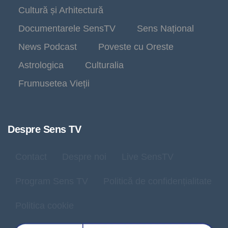
Cultură și Arhitectură
Documentarele SensTV
Sens Național
News Podcast
Poveste cu Oreste
Astrologica
Culturalia
Frumusetea Vieții
Despre Sens TV
Contact
Despre noi
Live SensTV
Program Sens TV
Politică de confidențialitate
Politica cookie