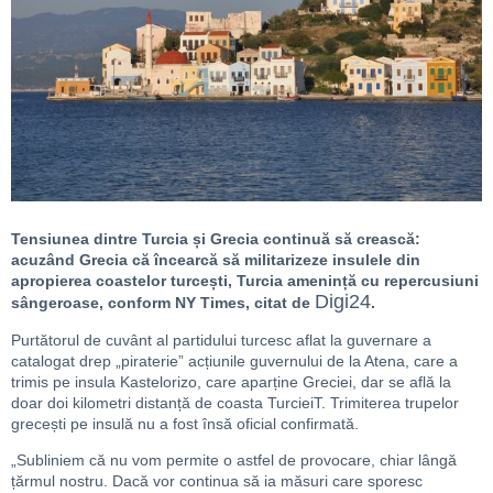
Tensiunea dintre Turcia și Grecia continuă să crească:
acuzând Grecia că încearcă să militarizeze insulele din
apropierea coastelor turcești, Turcia amenință cu repercusiuni
Digi24
sângeroase, conform NY Times, citat de
.
Purtătorul de cuvânt al partidului turcesc aflat la guvernare a
catalogat drep „piraterie” acțiunile guvernului de la Atena, care a
trimis pe insula Kastelorizo, care aparține Greciei, dar se află la
doar doi kilometri distanță de coasta TurcieiT. Trimiterea trupelor
grecești pe insulă nu a fost însă oficial confirmată.
„Subliniem că nu vom permite o astfel de provocare, chiar lângă
țărmul nostru. Dacă vor continua să ia măsuri care sporesc