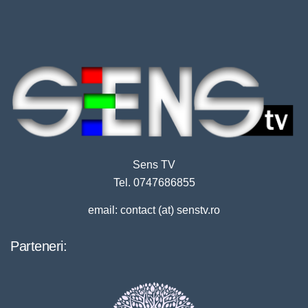
Sens TV
Tel. 0747686855
email: contact (at) senstv.ro
Parteneri: