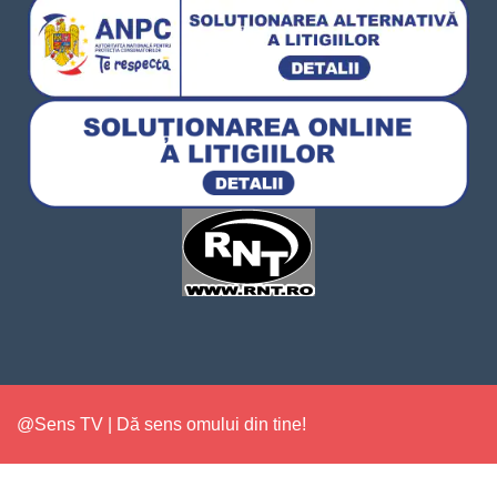
@Sens TV | Dă sens omului din tine!