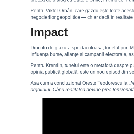
Pentru Viktor Orbán, care găzduiește toate acest
negocierilor geopolitice — chiar dacă în realitate
Impact
Dincolo de glazura spectaculoasă, tunelul prin Mare
influența burse, alianțe și campanii electorale, as
Pentru Kremlin, tunelul este o metaforă despre put
opinia publică globală, este un nou episod din seri
„
N
Așa cum a concluzionat Oreste Teodorescu la
orgoliului. Când realitatea devine prea tensionată