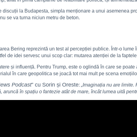
e discuții la Budapesta, simpla menționare a unui asemenea proie
 nu se va turna niciun metru de beton.
a Bering reprezintă un test al percepției publice. Într-o lume în 
tfel de idei servesc unui scop clar: mutarea atenției de la faptel
ere și influență. Pentru Trump, este o oglindă în care se poate a
alul în care geopolitica se joacă tot mai mult pe scena emoțiilor 
ews Podcast
” cu Sorin și Oreste
:
„Imaginația nu are limite.
, aruncă în spațiu o fantezie atât de mare, încât lumea uită pentr