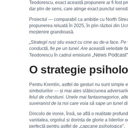
Teodorescu, exact această propunere ar fi fost pr
dar plin de sens, care atinge exact punctul sensib
Proiectul — comparabil ca ambiție cu North Strea
propunerea reluată în 2025, în plin război din Ucr
moștenire grandioasă.
„Strategii ruși știu exact cu cine au de-a face. Pe 
conductă, fie pe un tunel. Are această veleitate fa
„News Podcast” 
Teodorescu în cadrul emisiunii
O strategie psiholo
Pentru Kremlin, astfel de gesturi nu sunt simple e
simbolurilor — și mai ales slăbiciunea adversaril
felul de chestiuni. Unele mai fantasmagorice, alt
suveranist de la noi care voia să sape un tunel
Dincolo de ironie, însă, se află o realitate prof
vanitatea, orgoliul și dorința de glorie a liderilo
perfectă pentru astfel de „capcane psihologice”.