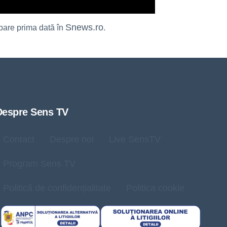
Snews.ro
are prima dată în
.
Despre Sens TV
Contact
Despre noi
Live SensTV
Program Sens TV
Politică de confidențialitate
Politica cookie