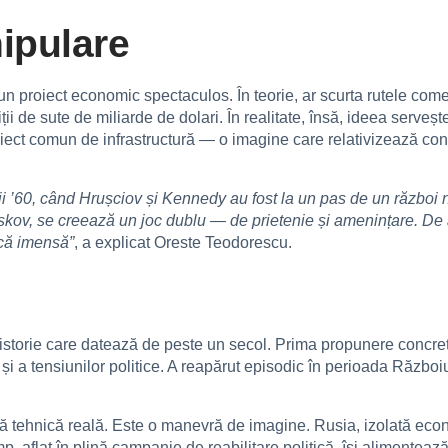
nipulare
un proiect economic spectaculos. În teorie, ar scurta rutele come
tiții de sute de miliarde de dolari. În realitate, însă, ideea serve
oiect comun de infrastructură — o imagine care relativizează conf
ii ’60, când Hrușciov și Kennedy au fost la un pas de un război
eskov, se creează un joc dublu — de prietenie și amenințare. De
că imensă”
, a explicat Oreste Teodorescu.
 istorie care datează de peste un secol. Prima propunere concretă
și a tensiunilor politice. A reapărut episodic în perioada Războiu
ă tehnică reală. Este o manevră de imagine. Rusia, izolată econo
p, aflat în plină campanie de reabilitare politică, își alimenteaz