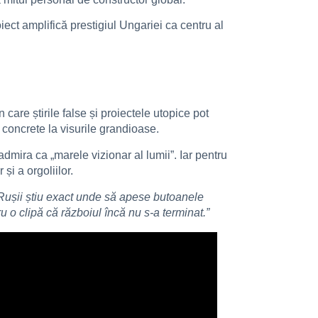
ct amplifică prestigiul Ungariei ca centru al
care știrile false și proiectele utopice pot
e concrete la visurile grandioase.
dmira ca „marele vizionar al lumii”. Iar pentru
și a orgoliilor.
 Rușii știu exact unde să apese butoanele
u o clipă că războiul încă nu s-a terminat.”