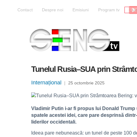
Liv
Contact
Despre noi
Emisiuni
Program tv
Tunelul Rusia–SUA prin Strâmtoar
Internațional
|
25 octombrie 2025
Vladimir Putin i-ar fi propus lui Donald Trump
spatele acestei idei, care pare desprinsă din
liderilor occidentali.
Ideea pare nebunească: un tunel de peste 100 de k