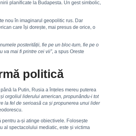
irii planificate la Budapesta. Un gest simbolic,
e nou în imaginarul geopolitic rus. Dar
rican care își dorește, mai presus de orice, o
numele posterității, fie pe un bloc-turn, fie pe o
va mai fi printre cei vii”
, a spus Oreste
rmă politică
și până la Putin, Rusia a înțeles mereu puterea
și orgoliul liderului american, propunându-i tot
e la fel de serioasă ca și propunerea unui lider
Teodorescu.
 pentru a-și atinge obiectivele. Folosește
u al spectacolului mediatic, este și victima