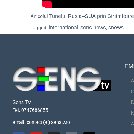
Tunelul Rusia–SUA prin Strâmtoarea 
Articolul
international
sens news
snews
Tagged:
,
,
EMI
A
C
D
Sens TV
Tel. 0747686855
N
email: contact (at) senstv.ro
A