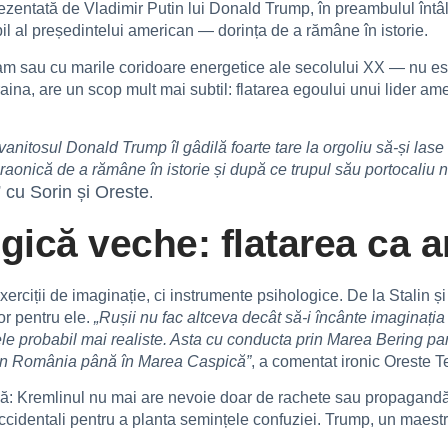
ezentată de Vladimir Putin lui Donald Trump, în preambulul întâln
il al președintelui american — dorința de a rămâne în istorie.
m sau cu marile coridoare energetice ale secolului XX — nu est
aina, are un scop mult mai subtil: flatarea egoului unui lider ame
vanitosul Donald Trump îl gâdilă foarte tare la orgoliu să-și lase 
raonică de a rămâne în istorie și după ce trupul său portocaliu nu 
cu Sorin și Oreste
.
gică veche: flatarea ca a
xerciții de imaginație, ci instrumente psihologice. De la Stalin 
or pentru ele.
„Rușii nu fac altceva decât să-i încânte imaginația 
ele probabil mai realiste. Asta cu conducta prin Marea Bering par
 din România până în Marea Caspică”
, a comentat ironic Oreste 
undă: Kremlinul nu mai are nevoie doar de rachete sau propagandă
r occidentali pentru a planta semințele confuziei. Trump, un maestr