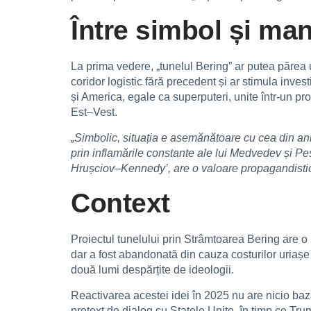
Între simbol și ma
La prima vedere, „tunelul Bering” ar putea părea 
coridor logistic fără precedent și ar stimula inves
și America, egale ca superputeri, unite într-un pr
Est–Vest.
„Simbolic, situația e asemănătoare cu cea din an
prin inflamările constante ale lui Medvedev și P
Hrușciov–Kennedy’, are o valoare propagandisti
Context
Proiectul tunelului prin Strâmtoarea Bering are o
dar a fost abandonată din cauza costurilor uriașe 
două lumi despărțite de ideologii.
Reactivarea acestei idei în 2025 nu are nicio baz
pretext de dialog cu Statele Unite, în timp ce Trum