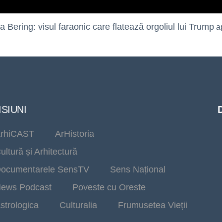
Bering: visul faraonic care flatează orgoliul lui Trump
ap
SIUNI
rhiCAST
ArHistoria
ultură și Arhitectură
ocumentarele SensTV
Sens Național
ews Podcast
Poveste cu Oreste
strologica
Culturalia
Frumusetea Vieții