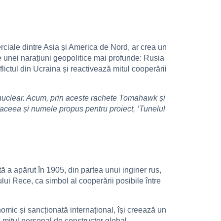
rciale dintre Asia și America de Nord, ar crea un
ște unei narațiuni geopolitice mai profunde: Rusia
lictul din Ucraina și reactivează mitul cooperării
 nuclear. Acum, prin aceste rachete Tomahawk și
 aceea și numele propus pentru proiect, ‘Tunelul
 a apărut în 1905, din partea unui inginer rus,
lui Rece, ca simbol al cooperării posibile între
mic și sancționată internațional, își creează un
ă mitul personal de constructor global.