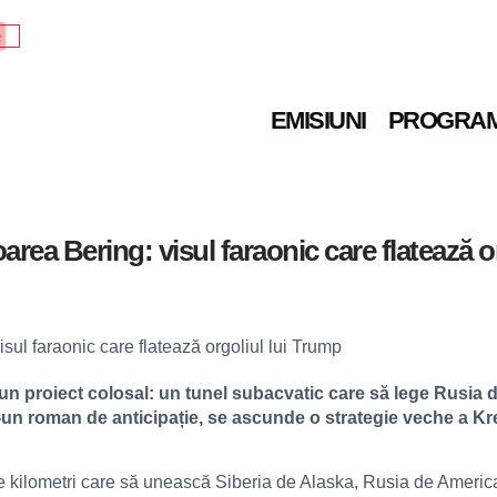
e
EMISIUNI
PROGRA
ea Bering: visul faraonic care flatează o
 un proiect colosal: un tunel subacvatic care să lege Rusia d
tr-un roman de anticipație, se ascunde o strategie veche a K
ilometri care să unească Siberia de Alaska, Rusia de America, Es