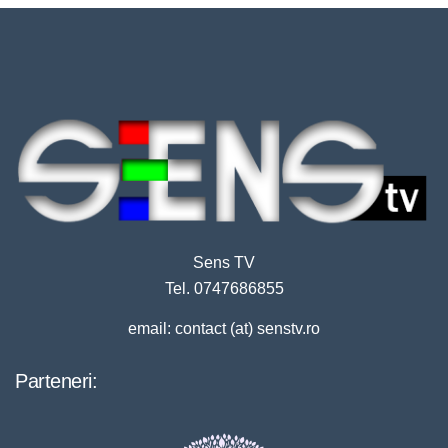
Sens TV
Tel. 0747686855
email: contact (at) senstv.ro
Parteneri: