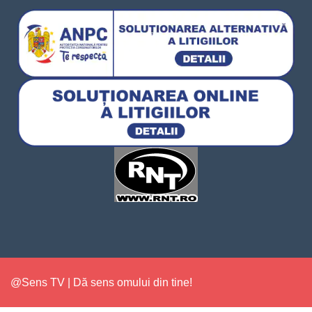
@Sens TV | Dă sens omului din tine!