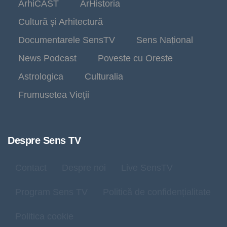
ArhiCAST
ArHistoria
Cultură și Arhitectură
Documentarele SensTV
Sens Național
News Podcast
Poveste cu Oreste
Astrologica
Culturalia
Frumusetea Vieții
Despre Sens TV
Contact
Despre noi
Live SensTV
Program Sens TV
Politică de confidențialitate
Politica cookie