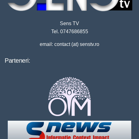
Sens TV
Tel. 0747686855
email: contact (at) senstv.ro
Parteneri: