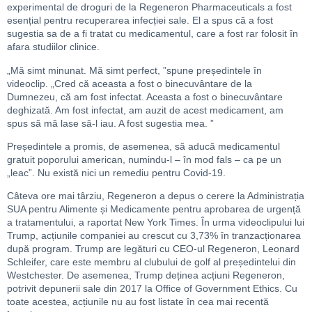
experimental de droguri de la Regeneron Pharmaceuticals a fost
esențial pentru recuperarea infecției sale. El a spus că a fost
sugestia sa de a fi tratat cu medicamentul, care a fost rar folosit în
afara studiilor clinice.
„Mă simt minunat. Mă simt perfect, ”spune președintele în
videoclip. „Cred că aceasta a fost o binecuvântare de la
Dumnezeu, că am fost infectat. Aceasta a fost o binecuvântare
deghizată. Am fost infectat, am auzit de acest medicament, am
spus să mă lase să-l iau. A fost sugestia mea. ”
Președintele a promis, de asemenea, să aducă medicamentul
gratuit poporului american, numindu-l – în mod fals – ca pe un
„leac”. Nu există nici un remediu pentru Covid-19.
Câteva ore mai târziu, Regeneron a depus o cerere la Administrația
SUA pentru Alimente și Medicamente pentru aprobarea de urgență
a tratamentului, a raportat New York Times. În urma videoclipului lui
Trump, acțiunile companiei au crescut cu 3,73% în tranzacționarea
după program. Trump are legături cu CEO-ul Regeneron, Leonard
Schleifer, care este membru al clubului de golf al președintelui din
Westchester. De asemenea, Trump deținea acțiuni Regeneron,
potrivit depunerii sale din 2017 la Office of Government Ethics. Cu
toate acestea, acțiunile nu au fost listate în cea mai recentă