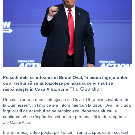
Președintele se întoarce în Biroul Oval, în ciuda îngrijorărilor
că ar trebui să se autoizoleze pe măsură ce virusul se
The Guardian
răspândește în Casa Albă, scrie
.
Donald Trump a numit infecția sa cu Covid-19 „o binecuvântare de
la Dumnezeu”, în timp ce s-a întors miercuri la Biroul Oval, în ciuda
îngrijorării că ar trebui să se autoizoleze, deoarece virusul a
continuat să se răspândească printre personalitățile de rang înalt
ale Casei Albe.
Într-un mesaj video postat pe Twitter, Trump a spus că un cocktail