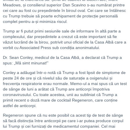
Meadows, și consilierul superior Dan Scavino s-au numărat printre
cei care au fost cu președintele în biroul oval. Cei care se întâlnesc
cu Trump trebuie să poarte echipament de protecție personală
complet pentru a-și minimiza riscul.
Trump ar fi putut primi sesiunile sale de informare în altă parte a
complexului, dar președintele a crezut că este important să fie
văzut lucrând de la birou, potrivit unui oficial de la Casa Albă care a
vorbit cu Associated Press sub condiția anonimatului.
Dr. Sean Conley, medicul de la Casa Albă, a declarat că Trump a
spus: „Mă simt minunat!”
Conley a adăugat într-o notă că Trump a fost lipsit de simptome de
peste 24 de ore și că nivelul său de saturație a oxigenului și
frecvența respiratorie erau normale. Memo-ul a mai spus că un test
de sânge de luni a arătat că Trump are anticorpi împotriva
coronavirusului. Cu toate acestea, unii au subliniat că Trump a
primit recent o doză mare de cocktail Regeneron, care conține
astfel de anticorpi.
Regeneron spune că nu este posibil ca acest tip de test de sânge
să facă distincția între anticorpii pe care i-ar putea produce corpul
lui Trump și cei furnizați de medicamentul companiei. Cel mai