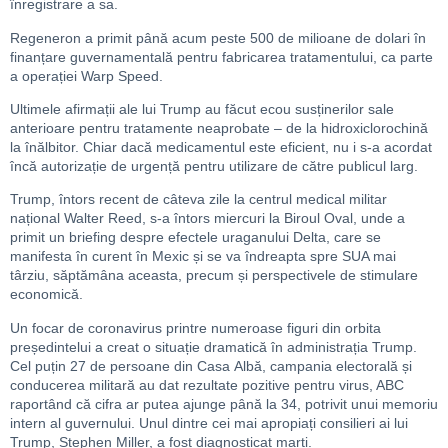
înregistrare a sa.
Regeneron a primit până acum peste 500 de milioane de dolari în
finanțare guvernamentală pentru fabricarea tratamentului, ca parte
a operației Warp Speed.
Ultimele afirmații ale lui Trump au făcut ecou susținerilor sale
anterioare pentru tratamente neaprobate – de la hidroxiclorochină
la înălbitor. Chiar dacă medicamentul este eficient, nu i s-a acordat
încă autorizație de urgență pentru utilizare de către publicul larg.
Trump, întors recent de câteva zile la centrul medical militar
național Walter Reed, s-a întors miercuri la Biroul Oval, unde a
primit un briefing despre efectele uraganului Delta, care se
manifesta în curent în Mexic și se va îndreapta spre SUA mai
târziu, săptămâna aceasta, precum și perspectivele de stimulare
economică.
Un focar de coronavirus printre numeroase figuri din orbita
președintelui a creat o situație dramatică în administrația Trump.
Cel puțin 27 de persoane din Casa Albă, campania electorală și
conducerea militară au dat rezultate pozitive pentru virus, ABC
raportând că cifra ar putea ajunge până la 34, potrivit unui memoriu
intern al guvernului. Unul dintre cei mai apropiați consilieri ai lui
Trump, Stephen Miller, a fost diagnosticat marți.