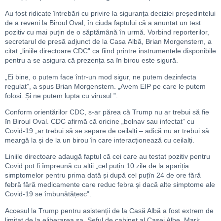
Au fost ridicate întrebări cu privire la siguranța deciziei președintelui
de a reveni la Biroul Oval, în ciuda faptului că a anunțat un test
pozitiv cu mai puțin de o săptămână în urmă. Vorbind reporterilor,
secretarul de presă adjunct de la Casa Albă, Brian Morgenstern, a
citat „liniile directoare CDC” ca fiind printre instrumentele disponibile
pentru a se asigura că prezența sa în birou este sigură.
„Ei bine, o putem face într-un mod sigur, ne putem dezinfecta
regulat”, a spus Brian Morgenstern. „Avem EIP pe care le putem
folosi. Și ne putem lupta cu virusul ”.
Conform orientărilor CDC, s-ar părea că Trump nu ar trebui să fie
în Biroul Oval. CDC afirmă că oricine „bolnav sau infectat” cu
Covid-19 „ar trebui să se separe de ceilalți – adică nu ar trebui să
meargă la și de la un birou în care interacționează cu ceilalți.
Liniile directoare adaugă faptul că cei care au testat pozitiv pentru
Covid pot fi împreună cu alții „cel puțin 10 zile de la apariția
simptomelor pentru prima dată și după cel puțîn 24 de ore fără
febră fără medicamente care reduc febra și dacă alte simptome ale
Covid-19 se îmbunătățesc”.
Accesul la Trump pentru asistenții de la Casă Albă a fost extrem de
limitat de la eliberarea sa. Șeful de cabinet al Casei Albe, Mark