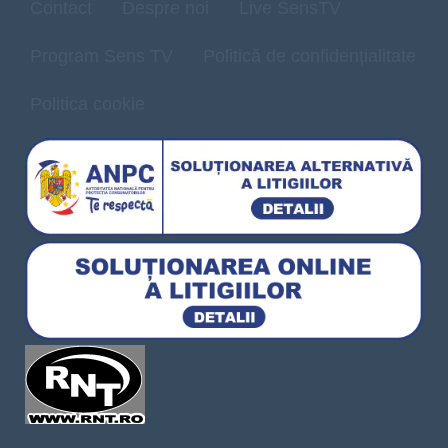
Contact
Despre noi
Live SensTV
Program Sens TV
Politică de confidențialitate
Politica cookie