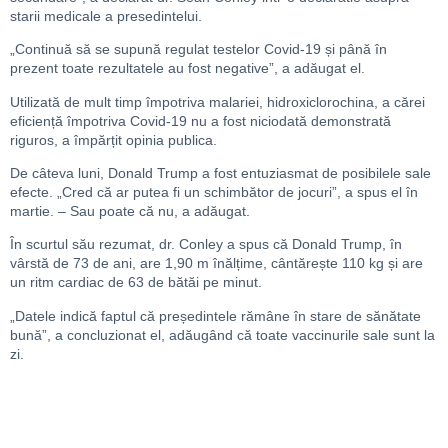
starii medicale a presedintelui.
„Continuă să se supună regulat testelor Covid-19 și până în
prezent toate rezultatele au fost negative”, a adăugat el.
Utilizată de mult timp împotriva malariei, hidroxiclorochina, a cărei
eficiență împotriva Covid-19 nu a fost niciodată demonstrată
riguros, a împărțit opinia publica.
De câteva luni, Donald Trump a fost entuziasmat de posibilele sale
efecte. „Cred că ar putea fi un schimbător de jocuri”, a spus el în
martie. – Sau poate că nu, a adăugat.
În scurtul său rezumat, dr. Conley a spus că Donald Trump, în
vârstă de 73 de ani, are 1,90 m înălțime, cântărește 110 kg și are
un ritm cardiac de 63 de bătăi pe minut.
„Datele indică faptul că președintele rămâne în stare de sănătate
bună”, a concluzionat el, adăugând că toate vaccinurile sale sunt la
zi.