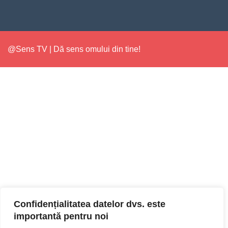
@Sens TV | Dă sens omului din tine!
Confidențialitatea datelor dvs. este
importantă pentru noi