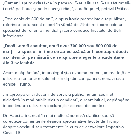
„Oamenii spun: <<lasă-ne în pace>>. S-au săturat. S-au săturat să-
i audă pe Fauci și pe toți acești idioți”, a adăugat el, potrivit Politico.
„Este acolo de 500 de ani”, a spus ironic președintele republican,
referindu-se la acest expert în vârstă de 79 de ani, care este un
specialist de renume mondial și care conduce Institutul de Boli
Infecțioase.
„Dacă l-am fi ascultat, am fi avut 700.000 sau 800.000 de
morți”, a spus el, în timp ce apreciază că ar fi contraproductiv
să-l demită, pe măsură ce se apropie alegerile prezidențiale
din 3 noiembrie.
Acum o săptămână, imunologul și-a exprimat nemulțumirea față de
utilizarea remarcilor sale într-un clip din campania coronavirus a
echipei Trump.
„În aproape cinci decenii de serviciu public, nu am susținut
niciodată în mod public niciun candidat”, a reamintit el, deplângând
în continuare utilizarea declarațiilor scoase din context.
Dr. Fauci a încercat în mai multe rânduri să clarifice sau să
corecteze comentariile deseori aproximative făcute de Trump
despre vaccinuri sau tratamente în curs de dezvoltare împotriva
Covid-19.