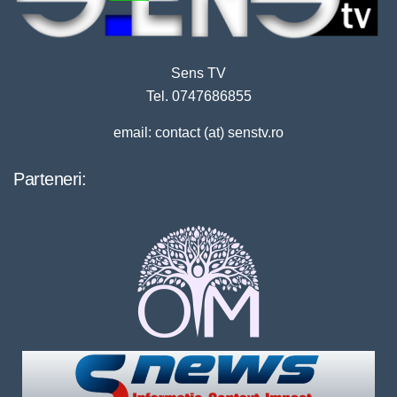
Sens TV
Tel. 0747686855
email: contact (at) senstv.ro
Parteneri: