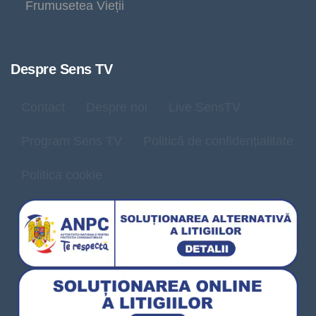
Frumusetea Vieții
Despre Sens TV
Contact
Despre noi
Live SensTV
Program Sens TV
Politică de confidențialitate
Politica cookie