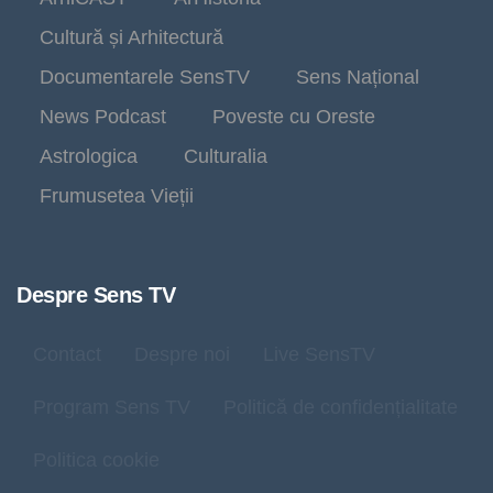
Cultură și Arhitectură
Documentarele SensTV
Sens Național
News Podcast
Poveste cu Oreste
Astrologica
Culturalia
Frumusetea Vieții
Despre Sens TV
Contact
Despre noi
Live SensTV
Program Sens TV
Politică de confidențialitate
Politica cookie