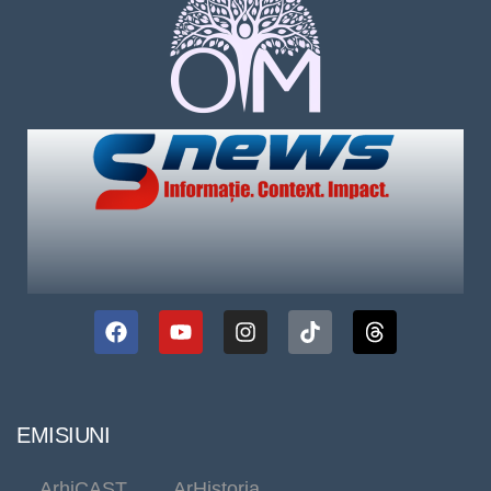
EMISIUNI
ArhiCAST
ArHistoria