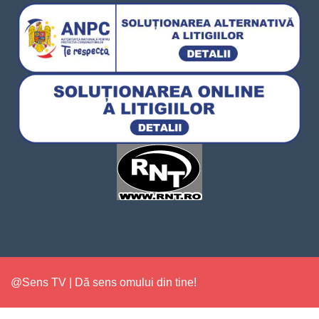
@Sens TV | Dă sens omului din tine!