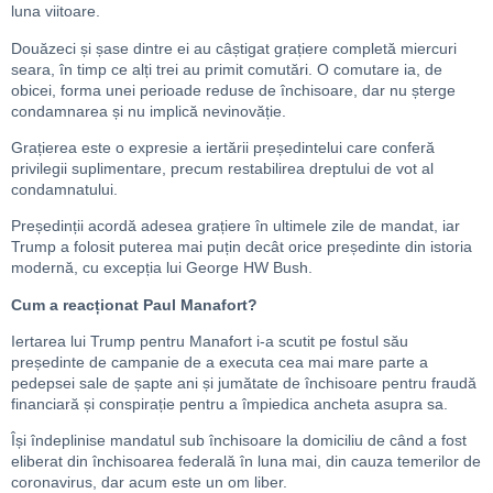
luna viitoare.
Douăzeci și șase dintre ei au câștigat grațiere completă miercuri
seara, în timp ce alți trei au primit comutări. O comutare ia, de
obicei, forma unei perioade reduse de închisoare, dar nu șterge
condamnarea și nu implică nevinovăție.
Grațierea este o expresie a iertării președintelui care conferă
privilegii suplimentare, precum restabilirea dreptului de vot al
condamnatului.
Președinții acordă adesea grațiere în ultimele zile de mandat, iar
Trump a folosit puterea mai puțin decât orice președinte din istoria
modernă, cu excepția lui George HW Bush.
Cum a reacționat Paul Manafort?
Iertarea lui Trump pentru Manafort i-a scutit pe fostul său
președinte de campanie de a executa cea mai mare parte a
pedepsei sale de șapte ani și jumătate de închisoare pentru fraudă
financiară și conspirație pentru a împiedica ancheta asupra sa.
Își îndeplinise mandatul sub închisoare la domiciliu de când a fost
eliberat din închisoarea federală în luna mai, din cauza temerilor de
coronavirus, dar acum este un om liber.