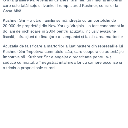
care este tatăl soțului Ivankei Trump, Jared Kushner, consilier la
Casa Albă.
Kushner Snr – a cărui familie se mândrește cu un portofoliu de
20.000 de proprietăți din New York și Virginia – a fost condamnat la
doi ani de închisoare în 2004 pentru acuzații, inclusiv evaziune
fiscală, infracțiuni de finanțare a campaniei și falsificarea martorilor.
Acuzația de falsificare a martorilor a luat naștere din represaliile lui
Kushner Snr împotriva cumnatului său, care coopera cu autoritățile
împotriva să. Kushner Snr a angajat o prostituată pentru a-și
seduce cumnatul, a înregistrat întâlnirea lor cu camere ascunse și
a trimis-o propriei sale surori.