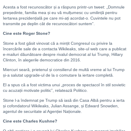
Acesta a fost recunoscător și a răspuns printr-un tweet: „Domnule
președinte, familia mea și eu vă mulțumesc cu umilință pentru
Iertarea prezidențială pe care mi-ați acordat-o. Cuvintele nu pot
transmite pe deplin cât de recunoscători suntem”.
Cine este Roger Stone?
Stone a fost găsit vinovat că a mințit Congresul cu privire la
încercările sale de a contacta Wikileaks, site-ul web care a publicat
e-mailuri dăunătoare despre rivalul democrat al lui Trump, Hillary
Clinton, în alegerile democratice din 2016.
Miercuri seară, prietenul și consilierul de multă vreme al lui Trump
și-a salutat upgrade-ul de la o comutare la iertare completă.
El a spus că a fost victima unui „proces de spectacol în stil sovietic
cu acuzații motivate politic”, relatează Politico.
Stone l-a îndemnat pe Trump să iasă din Casa Albă pentru a ierta
și cofondatorul Wikileaks, Julian Assange, și Edward Snowden,
agentul de securitate al Agenției Naționale.
Cine este Charles Kushne?
O altă grațiere i-a revenit lui Charles Kushner, un magnat imobiliar