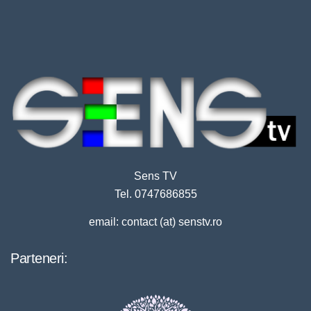
Sens TV
Tel. 0747686855
email: contact (at) senstv.ro
Parteneri: