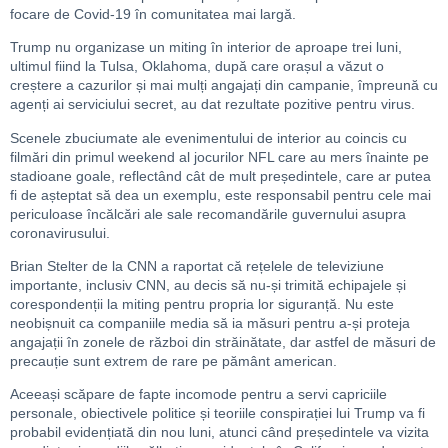
focare de Covid-19 în comunitatea mai largă.
Trump nu organizase un miting în interior de aproape trei luni,
ultimul fiind la Tulsa, Oklahoma, după care orașul a văzut o
creștere a cazurilor și mai mulți angajați din campanie, împreună cu
agenți ai serviciului secret, au dat rezultate pozitive pentru virus.
Scenele zbuciumate ale evenimentului de interior au coincis cu
filmări din primul weekend al jocurilor NFL care au mers înainte pe
stadioane goale, reflectând cât de mult președintele, care ar putea
fi de așteptat să dea un exemplu, este responsabil pentru cele mai
periculoase încălcări ale sale recomandările guvernului asupra
coronavirusului.
Brian Stelter de la CNN a raportat că rețelele de televiziune
importante, inclusiv CNN, au decis să nu-și trimită echipajele și
corespondenții la miting pentru propria lor siguranță. Nu este
neobișnuit ca companiile media să ia măsuri pentru a-și proteja
angajații în zonele de război din străinătate, dar astfel de măsuri de
precauție sunt extrem de rare pe pământ american.
Aceeași scăpare de fapte incomode pentru a servi capriciile
personale, obiectivele politice și teoriile conspirației lui Trump va fi
probabil evidențiată din nou luni, atunci când președintele va vizita