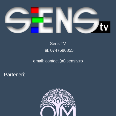
Sens TV
Tel. 0747686855
email: contact (at) senstv.ro
Parteneri: