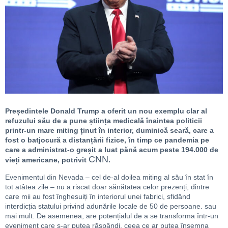
Președintele Donald Trump a oferit un nou exemplu clar al
refuzului său de a pune știința medicală înaintea politicii
printr-un mare miting ținut în interior, duminică seară, care a
fost o batjocură a distanțării fizice, în timp ce pandemia pe
care a administrat-o greșit a luat pănă acum peste 194.000 de
CNN
vieți americane, potrivit
.
Evenimentul din Nevada – cel de-al doilea miting al său în stat în
tot atâtea zile – nu a riscat doar sănătatea celor prezenți, dintre
care mii au fost înghesuiți în interiorul unei fabrici, sfidând
interdicția statului privind adunările locale de 50 de persoane. sau
mai mult. De asemenea, are potențialul de a se transforma într-un
eveniment care s-ar putea răspândi, ceea ce ar putea însemna