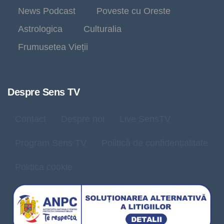
News Podcast
Poveste cu Oreste
Astrologica
Culturalia
Frumusetea Vieții
Despre Sens TV
Contact
Despre noi
Live SensTV
Program Sens TV
Politică de confidențialitate
Politica cookie