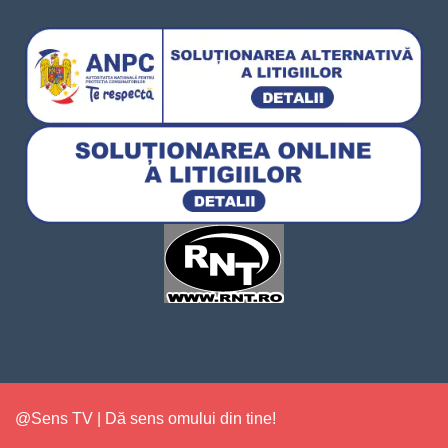
@Sens TV | Dă sens omului din tine!