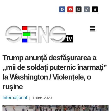
Trump anunță desfășurarea a
„mii de soldați puternic înarmați”
la Washington / Violențele, o
rușine
Internațional
|
1 iunie 2020