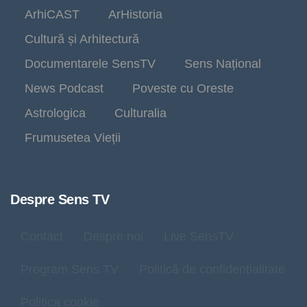
ArhiCAST
ArHistoria
Cultură și Arhitectură
Documentarele SensTV
Sens Național
News Podcast
Poveste cu Oreste
Astrologica
Culturalia
Frumusetea Vieții
Despre Sens TV
Contact
Despre noi
Live SensTV
Program Sens TV
Politică de confidențialitate
Politica cookie