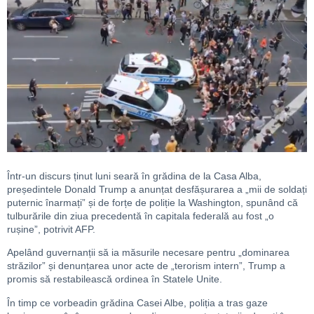
Într-un discurs ținut luni seară în grădina de la Casa Alba,
președintele Donald Trump a anunțat desfășurarea a „mii de soldați
puternic înarmați” și de forțe de poliție la Washington, spunând că
tulburările din ziua precedentă în capitala federală au fost „o
rușine”, potrivit AFP.
Apelând guvernanții să ia măsurile necesare pentru „dominarea
străzilor” și denunțarea unor acte de „terorism intern”, Trump a
promis să restabilească ordinea în Statele Unite.
În timp ce vorbeadin grădina Casei Albe, poliția a tras gaze