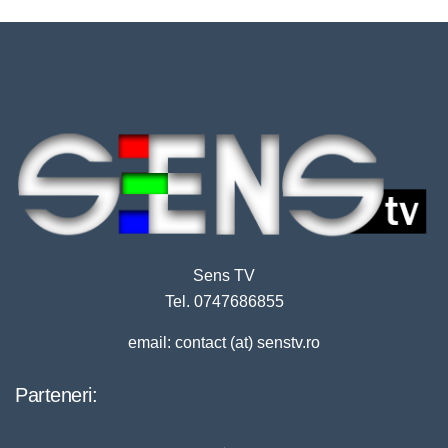
Sens TV
Tel. 0747686855
email: contact (at) senstv.ro
Parteneri: