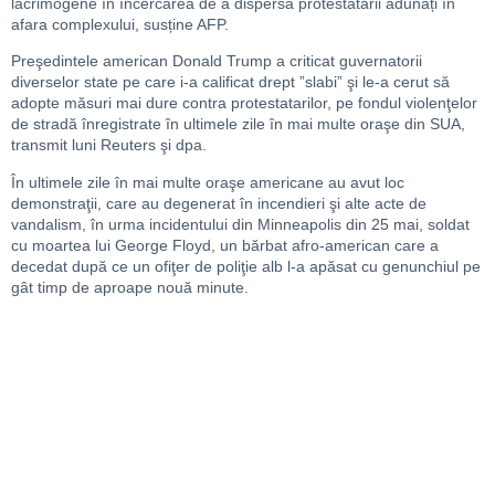
lacrimogene în încercarea de a dispersa protestatarii adunați în
afara complexului, susține AFP.
Preşedintele american Donald Trump a criticat guvernatorii
diverselor state pe care i-a calificat drept ”slabi” şi le-a cerut să
adopte măsuri mai dure contra protestatarilor, pe fondul violenţelor
de stradă înregistrate în ultimele zile în mai multe oraşe din SUA,
transmit luni Reuters şi dpa.
În ultimele zile în mai multe oraşe americane au avut loc
demonstraţii, care au degenerat în incendieri şi alte acte de
vandalism, în urma incidentului din Minneapolis din 25 mai, soldat
cu moartea lui George Floyd, un bărbat afro-american care a
decedat după ce un ofiţer de poliţie alb l-a apăsat cu genunchiul pe
gât timp de aproape nouă minute.