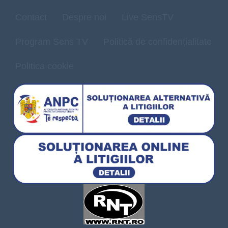
Contact
Despre noi
Live SensTV
Program Sens TV
Politică de confidențialitate
Politica cookie