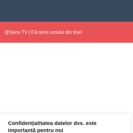
@Sens TV | Dă sens omului din tine!
Confidențialitatea datelor dvs. este
importantă pentru noi