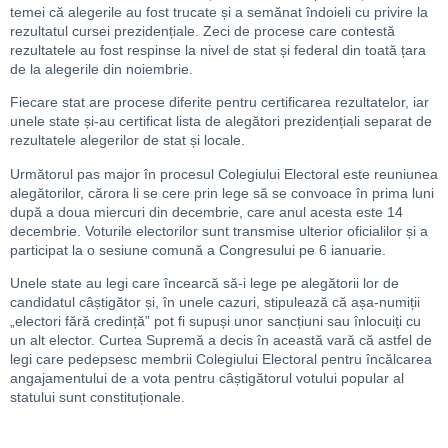
temei că alegerile au fost trucate și a semănat îndoieli cu privire la
rezultatul cursei prezidențiale. Zeci de procese care contestă
rezultatele au fost respinse la nivel de stat și federal din toată țara
de la alegerile din noiembrie.
Fiecare stat are procese diferite pentru certificarea rezultatelor, iar
unele state și-au certificat lista de alegători prezidențiali separat de
rezultatele alegerilor de stat și locale.
Următorul pas major în procesul Colegiului Electoral este reuniunea
alegătorilor, cărora li se cere prin lege să se convoace în prima luni
după a doua miercuri din decembrie, care anul acesta este 14
decembrie. Voturile electorilor sunt transmise ulterior oficialilor și a
participat la o sesiune comună a Congresului pe 6 ianuarie.
Unele state au legi care încearcă să-i lege pe alegătorii lor de
candidatul câștigător și, în unele cazuri, stipulează că așa-numiții
„electori fără credință” pot fi supuși unor sancțiuni sau înlocuiți cu
un alt elector. Curtea Supremă a decis în această vară că astfel de
legi care pedepsesc membrii Colegiului Electoral pentru încălcarea
angajamentului de a vota pentru câștigătorul votului popular al
statului sunt constituționale.