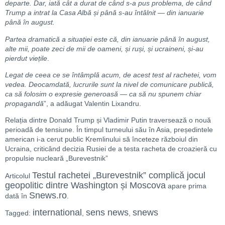
departe. Dar, iată cât a durat de când s-a pus problema, de când
Trump a intrat la Casa Albă și până s-au întâlnit — din ianuarie
până în august.
Partea dramatică a situației este că, din ianuarie până în august,
alte mii, poate zeci de mii de oameni, și ruși, și ucraineni, și-au
pierdut viețile
.
Legat de ceea ce se întâmplă acum, de acest test al rachetei, vom
vedea. Deocamdată, lucrurile sunt la nivel de comunicare publică,
ca să folosim o expresie generoasă — ca să nu spunem chiar
propagandă
”, a adăugat Valentin Lixandru.
Relația dintre Donald Trump și Vladimir Putin traversează o nouă
perioadă de tensiune. În timpul turneului său în Asia, președintele
american i-a cerut public Kremlinului să înceteze războiul din
Ucraina, criticând decizia Rusiei de a testa racheta de croazieră cu
propulsie nucleară „Burevestnik”
Testul rachetei „Burevestnik” complică jocul
Articolul
geopolitic dintre Washington și Moscova
apare prima
Snews.ro
dată în
.
international
sens news
snews
Tagged:
,
,