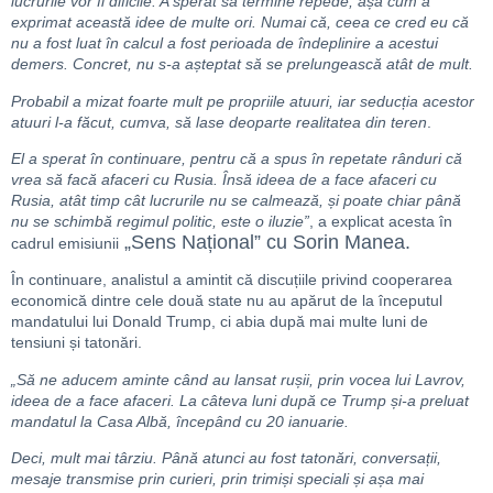
lucrurile vor fi dificile. A sperat să termine repede, așa cum a
exprimat această idee de multe ori. Numai că, ceea ce cred eu că
nu a fost luat în calcul a fost perioada de îndeplinire a acestui
demers. Concret, nu s-a așteptat să se prelungească atât de mult.
Probabil a mizat foarte mult pe propriile atuuri, iar seducția acestor
atuuri l-a făcut, cumva, să lase deoparte realitatea din teren
.
El a sperat în continuare, pentru că a spus în repetate rânduri că
vrea să facă afaceri cu Rusia. Însă ideea de a face afaceri cu
Rusia, atât timp cât lucrurile nu se calmează, și poate chiar până
nu se schimbă regimul politic, este o iluzie”
, a explicat acesta în
„Sens Național” cu Sorin Manea.
cadrul emisiunii
În continuare, analistul a amintit că discuțiile privind cooperarea
economică dintre cele două state nu au apărut de la începutul
mandatului lui Donald Trump, ci abia după mai multe luni de
tensiuni și tatonări.
„Să ne aducem aminte când au lansat rușii, prin vocea lui Lavrov,
ideea de a face afaceri. La câteva luni după ce Trump și-a preluat
mandatul la Casa Albă, începând cu 20 ianuarie.
Deci, mult mai târziu. Până atunci au fost tatonări, conversații,
mesaje transmise prin curieri, prin trimiși speciali și așa mai