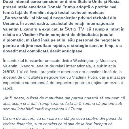
După intensificarea tensiunilor dintre Statele Unite și Rusia,
președintele american Donald Trump adoptă o poziție mai
fermă față de Kremlin, după testul rachetei nucleare
„Burevestnik” și blocajul negocierilor privind războiul din
Ucraina. În acest cadru, analistul de relații internaționale
Sens TV
Valentin Lixandru a explicat, la
, că Trump a intrat în
relația cu Vladimir Putin conștient de dificultatea jocului
diplomatic, mizând însă pe stilul său personal de negociere
pentru a obține rezultate rapide, o strategie care, în timp, s-a
dovedit mai complicată decât anticipase.
În contextul tensiunilor crescute dintre Washington și Moscova,
Valentin Lixandru, analist de relații internaționale, a subliniat la
Sens TV
că fostul președinte american era conștient încă de la
început de dificultatea negocierilor cu Vladimir Putin, dar a mizat pe
capacitatea sa personală de negociere pentru a obține un rezultat
rapid.
„Ar fi, poate, o lipsă de maturitate din partea noastră să spunem că
abia acum și-a dat Trump seama. Asta ar însemna să punem sub
semnul întrebării toată experiența lui Trump.
Ca om de afaceri, ca om care nu stă pe ceva subțire din punct de
vedere financiar, sunt convins că el știa de la bun început că