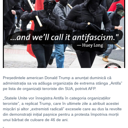
Președintele american Donald Trump a anunțat duminică că
administrația sa va adăuga organizația de extrema stânga „Antifa”
pe lista de organizații teroriste din SUA, potrivit AFP.
„Statele Unite vor înregistra Antifa în categoria organizațiilor
teroriste”, a replicat Trump, care în ultimele zile a atribuit acestei
mișcări și altor „extremisti radicali” excesele care au dus la revolte
din demonstrații inițial pașnice pentru a protesta împotriva morții
unui bărbat de culoare de 46 de ani.