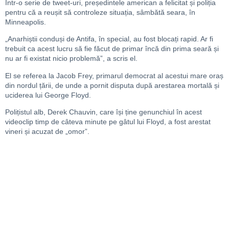
Într-o serie de tweet-uri, președintele american a felicitat și poliția
pentru că a reușit să controleze situația, sâmbătă seara, în
Minneapolis.
„Anarhiștii conduși de Antifa, în special, au fost blocați rapid. Ar fi
trebuit ca acest lucru să fie făcut de primar încă din prima seară și
nu ar fi existat nicio problemă”, a scris el.
El se referea la Jacob Frey, primarul democrat al acestui mare oraș
din nordul țării, de unde a pornit disputa după arestarea mortală și
uciderea lui George Floyd.
Polițistul alb, Derek Chauvin, care își ține genunchiul în acest
videoclip timp de câteva minute pe gâtul lui Floyd, a fost arestat
vineri și acuzat de „omor”.