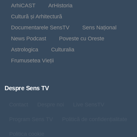
ArhiCAST
ArHistoria
Cultură și Arhitectură
Documentarele SensTV
Sens Național
News Podcast
Poveste cu Oreste
Astrologica
Culturalia
Frumusetea Vieții
Despre Sens TV
Contact
Despre noi
Live SensTV
Program Sens TV
Politică de confidențialitate
Politica cookie