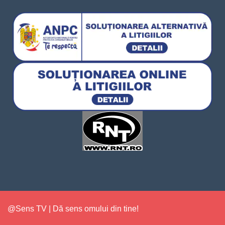
@Sens TV | Dă sens omului din tine!