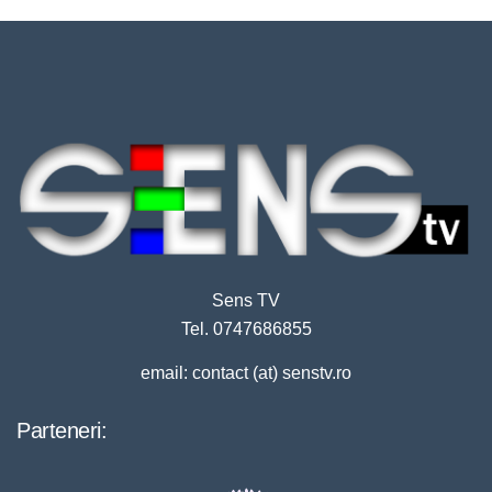
Sens TV
Tel. 0747686855
email: contact (at) senstv.ro
Parteneri: