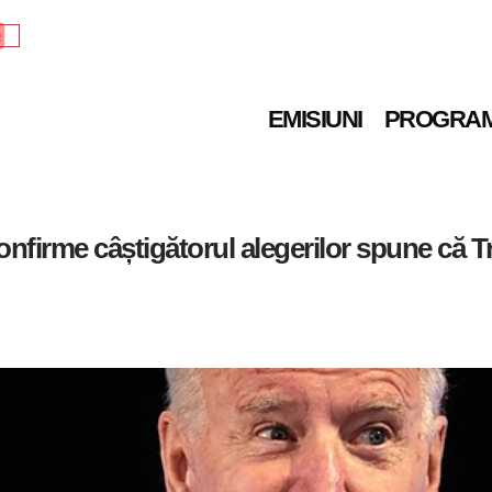
e
EMISIUNI
PROGRA
nfirme câștigătorul alegerilor spune că T