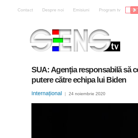
Liv
Contact
Despre noi
Emisiuni
Program tv
SUA: Agenția responsabilă să co
putere către echipa lui Biden
Internațional
|
24 noiembrie 2020