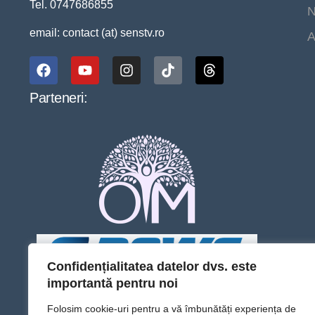
Tel. 0747686855
N
email: contact (at) senstv.ro
A
Parteneri:
Confidențialitatea datelor dvs. este
importantă pentru noi
Folosim cookie-uri pentru a vă îmbunătăți experiența de