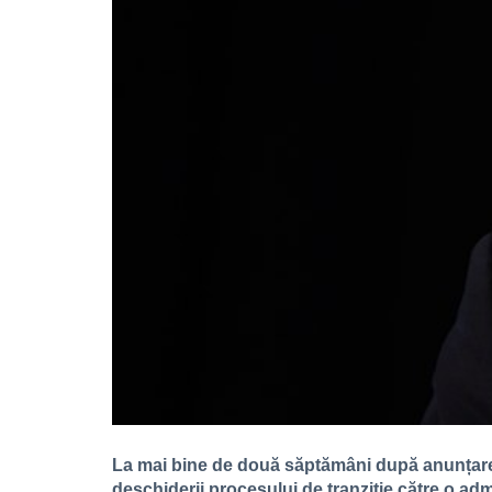
La mai bine de două săptămâni după anunțarea 
deschiderii procesului de tranziție către o adm