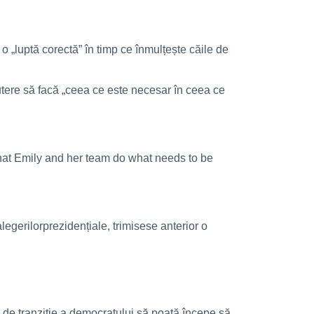
o „luptă corectă” în timp ce înmulțește căile de
utere să facă „ceea ce este necesar în ceea ce
 that Emily and her team do what needs to be
legerilorprezidențiale, trimisese anterior o
 de tranziție a democratului să poată începe să