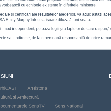
să vorbească cu echipele existente în diferitele ministere.
legale și certificări ale rezultatelor alegerilor, vă aduc astăzi a
 GSA Emily Murphy într-o scrisoare difuzată luni seara.
în mod independent, pe baza legii și a faptelor de care dispun,”
ecte sau indirecte, de la o persoană responsabilă de orice ramur
SIUNI
rhiCAST
ArHistoria
ultură și Arhitectură
ocumentarele SensTV
Sens Național