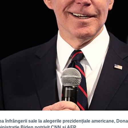
înfrângerii sale la alegerile prezidențiale americane, Don
inistrație Biden,potrivit CNN si AFP.