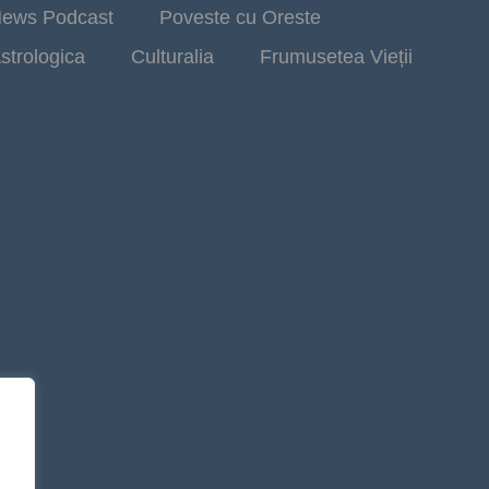
ews Podcast
Poveste cu Oreste
strologica
Culturalia
Frumusetea Vieții