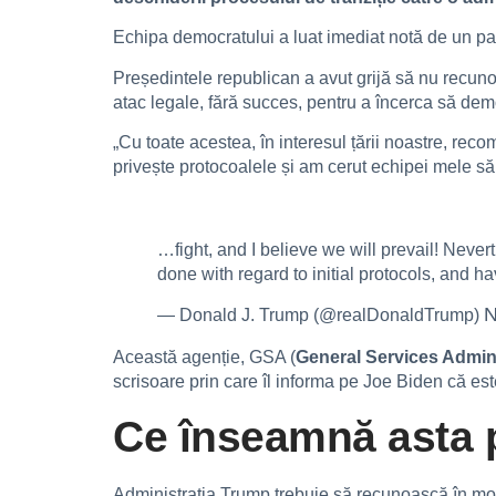
Echipa democratului a luat imediat notă de un pas 
Președintele republican a avut grijă să nu recunoa
atac legale, fără succes, pentru a încerca să dem
„Cu toate acestea, în interesul țării noastre, re
privește protocoalele și am cerut echipei mele să f
…fight, and I believe we will prevail! Neve
done with regard to initial protocols, and h
N
— Donald J. Trump (@realDonaldTrump)
Această agenție, GSA (
General Services Admini
scrisoare prin care îl informa pe Joe Biden că est
Ce înseamnă asta 
Administrația Trump trebuie să recunoască în mod 