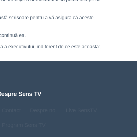
ceastă scrisoare pentru a vă asigura că aceste
 continuă ea.
ă a executivului, indiferent de ce este aceasta”,
Despre Sens TV
Contact
Despre noi
Live SensTV
Program Sens TV