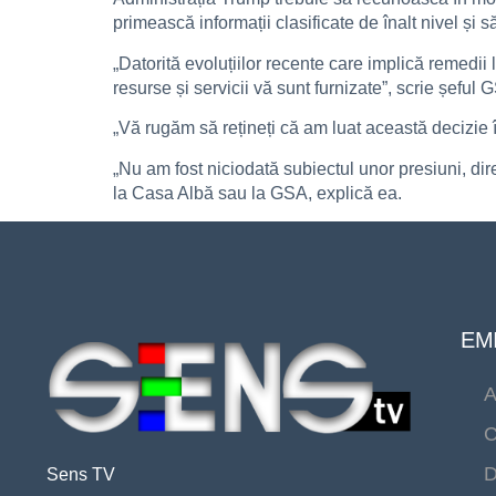
primească informații clasificate de înalt nivel și 
„Datorită evoluțiilor recente care implică remedii 
resurse și servicii vă sunt furnizate”, scrie șeful
„Vă rugăm să rețineți că am luat această decizie 
„Nu am fost niciodată subiectul unor presiuni, dir
la Casa Albă sau la GSA, explică ea.
EMI
A
C
D
Sens TV