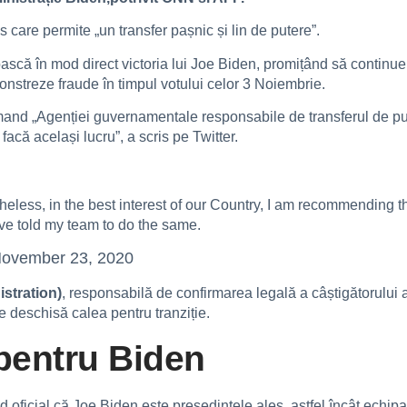
care permite „un transfer pașnic și lin de putere”.
scă în mod direct victoria lui Joe Biden, promițând să continue 
onstreze fraude în timpul votului celor 3 Noiembrie.
comand „Agenției guvernamentale responsabile de transferul de p
acă același lucru”, a scris pe Twitter.
rtheless, in the best interest of our Country, I am recommending
ave told my team to do the same.
ovember 23, 2020
stration)
, responsabilă de confirmarea legală a câștigătorului a
e deschisă calea pentru tranziție.
pentru Biden
oficial că Joe Biden este președintele ales, astfel încât echipa