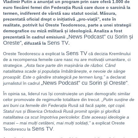
Vladimir Putin a anunțat un program prin care oferă 1.000 de
euro fiecărei femei din Federația Rusă care duce o sarcină la
termen, indiferent de vârstă sau statut social. Măsura,
prezentată oficial drept o inițiativă „pro-viață”, este în
realitate, potrivit lui Oreste Teodorescu, parte a unei strategii
demografice cu miză militară și ideologică. Analiza a fost
„News Podcast” cu Sorin și
prezentată în cadrul emisiunii
Oreste”
Sens TV
, difuzată la
.
Sens TV
Oreste Teodorescu a explicat la
că decizia Kremlinului
de a recompensa femeile care nasc nu are motivații umanitare, ci
strategice.
„Asta face parte din mașinăria de război. Când
natalitatea scade și populația îmbătrânește, e nevoie de sânge
proaspăt. Este o gândire strategică pe termen lung,”
a declarat
„News Podcast” cu Sorin și Oreste”
jurnalistul în cadrul
.
În opinia sa, liderul rus își construiește un plan demografic similar
celor promovate de regimurile totalitare din trecut.
„Putin susține de
ani buni ca femeile din Federația Rusă să facă șapte, opt copii.
Statul rus și Biserica Ortodoxă Rusă promit sprijin și glorifică
natalitatea ca scut împotriva pericolelor. Este aceeași ideologie a
masei – mai mulți cetățeni, mai mulți soldați,”
a explicat Oreste
Sens TV
Teodorescu la
.