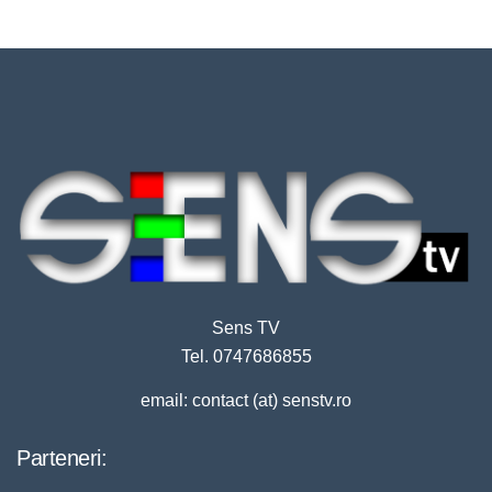
Sens TV
Tel. 0747686855
email: contact (at) senstv.ro
Parteneri: