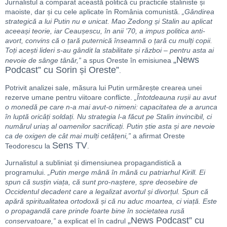
Jurnalistul a comparat această politică cu practicile staliniste și
maoiste, dar și cu cele aplicate în România comunistă.
„Gândirea
strategică a lui Putin nu e unicat. Mao Zedong și Stalin au aplicat
aceeași teorie, iar Ceaușescu, în anii ’70, a impus politica anti-
avort, convins că o țară puternică înseamnă o țară cu mulți copii.
Toți acești lideri s-au gândit la stabilitate și război – pentru asta ai
„News
nevoie de sânge tânăr,”
a spus Oreste în emisiunea
Podcast” cu Sorin și Oreste”
.
Potrivit analizei sale, măsura lui Putin urmărește crearea unei
rezerve umane pentru viitoare conflicte.
„Întotdeauna rușii au avut
o monedă pe care n-a mai avut-o nimeni: capacitatea de a arunca
în luptă oricâți soldați. Nu strategia l-a făcut pe Stalin invincibil, ci
numărul uriaș al oamenilor sacrificați. Putin știe asta și are nevoie
ca de oxigen de cât mai mulți cetățeni,”
a afirmat Oreste
Sens TV
Teodorescu la
.
Jurnalistul a subliniat și dimensiunea propagandistică a
programului.
„Putin merge mână în mână cu patriarhul Kirill. Ei
spun că susțin viața, că sunt pro-naștere, spre deosebire de
Occidentul decadent care a legalizat avortul și divorțul. Spun că
apără spiritualitatea ortodoxă și că nu aduc moartea, ci viață. Este
o propagandă care prinde foarte bine în societatea rusă
„News Podcast” cu
conservatoare,”
a explicat el în cadrul