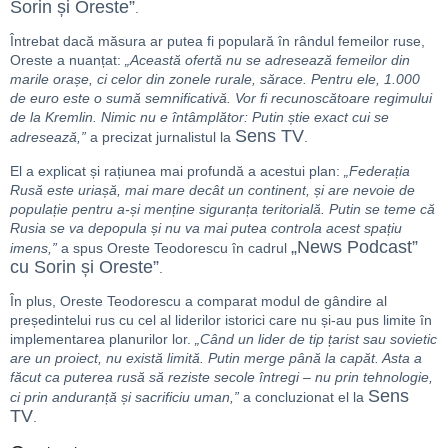
Sorin și Oreste”
.
Întrebat dacă măsura ar putea fi populară în rândul femeilor ruse,
Oreste a nuanțat:
„Această ofertă nu se adresează femeilor din
marile orașe, ci celor din zonele rurale, sărace. Pentru ele, 1.000
de euro este o sumă semnificativă. Vor fi recunoscătoare regimului
de la Kremlin. Nimic nu e întâmplător: Putin știe exact cui se
Sens TV
adresează,”
a precizat jurnalistul la
.
El a explicat și rațiunea mai profundă a acestui plan:
„Federația
Rusă este uriașă, mai mare decât un continent, și are nevoie de
populație pentru a-și menține siguranța teritorială. Putin se teme că
Rusia se va depopula și nu va mai putea controla acest spațiu
„News Podcast”
imens,”
a spus Oreste Teodorescu în cadrul
cu Sorin și Oreste”
.
În plus, Oreste Teodorescu a comparat modul de gândire al
președintelui rus cu cel al liderilor istorici care nu și-au pus limite în
implementarea planurilor lor.
„Când un lider de tip țarist sau sovietic
are un proiect, nu există limită. Putin merge până la capăt. Asta a
făcut ca puterea rusă să reziste secole întregi – nu prin tehnologie,
Sens
ci prin anduranță și sacrificiu uman,”
a concluzionat el la
TV
.