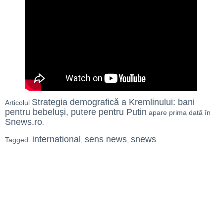
Strategia demografică a Kremlinului: bani
Articolul
pentru bebeluși, putere pentru Putin
apare prima dată în
Snews.ro
.
international
sens news
snews
Tagged:
,
,