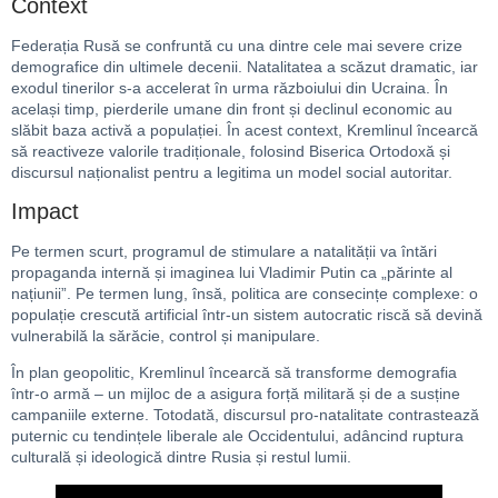
Context
Federația Rusă se confruntă cu una dintre cele mai severe crize
demografice din ultimele decenii. Natalitatea a scăzut dramatic, iar
exodul tinerilor s-a accelerat în urma războiului din Ucraina. În
același timp, pierderile umane din front și declinul economic au
slăbit baza activă a populației. În acest context, Kremlinul încearcă
să reactiveze valorile tradiționale, folosind Biserica Ortodoxă și
discursul naționalist pentru a legitima un model social autoritar.
Impact
Pe termen scurt, programul de stimulare a natalității va întări
propaganda internă și imaginea lui Vladimir Putin ca „părinte al
națiunii”. Pe termen lung, însă, politica are consecințe complexe: o
populație crescută artificial într-un sistem autocratic riscă să devină
vulnerabilă la sărăcie, control și manipulare.
În plan geopolitic, Kremlinul încearcă să transforme demografia
într-o armă – un mijloc de a asigura forță militară și de a susține
campaniile externe. Totodată, discursul pro-natalitate contrastează
puternic cu tendințele liberale ale Occidentului, adâncind ruptura
culturală și ideologică dintre Rusia și restul lumii.