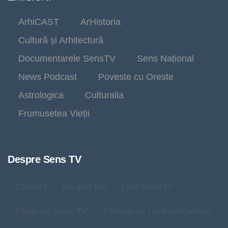
ArhiCAST
ArHistoria
Cultură și Arhitectură
Documentarele SensTV
Sens Național
News Podcast
Poveste cu Oreste
Astrologica
Culturalia
Frumusetea Vieții
Despre Sens TV
Contact
Despre noi
Live SensTV
Program Sens TV
Politică de confidențialitate