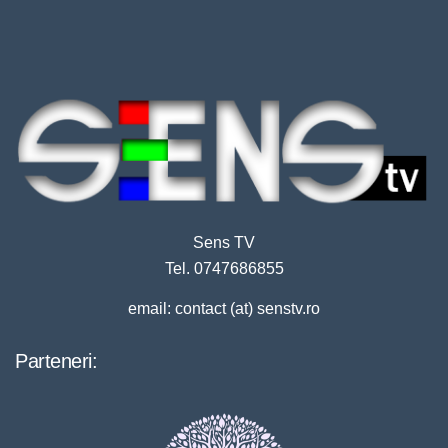
Sens TV
Tel. 0747686855
email: contact (at) senstv.ro
Parteneri: