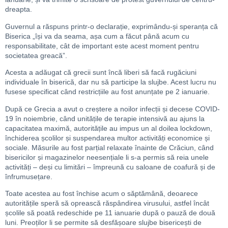
dreapta.
Guvernul a răspuns printr-o declarație, exprimându-și speranța că
Biserica „își va da seama, așa cum a făcut până acum cu
responsabilitate, cât de important este acest moment pentru
societatea greacă”.
Acesta a adăugat că grecii sunt încă liberi să facă rugăciuni
individuale în biserică, dar nu să participe la slujbe. Acest lucru nu
fusese specificat când restricțiile au fost anunțate pe 2 ianuarie.
După ce Grecia a avut o creștere a noilor infecții și decese COVID-
19 în noiembrie, când unitățile de terapie intensivă au ajuns la
capacitatea maximă, autoritățile au impus un al doilea lockdown,
închiderea școlilor și suspendarea multor activități economice și
sociale. Măsurile au fost parțial relaxate înainte de Crăciun, când
bisericilor și magazinelor neesențiale li s-a permis să reia unele
activități – deși cu limitări – împreună cu saloane de coafură și de
înfrumusețare.
Toate acestea au fost închise acum o săptămână, deoarece
autoritățile speră să oprească răspândirea virusului, astfel încât
școlile să poată redeschide pe 11 ianuarie după o pauză de două
luni. Preoților li se permite să desfășoare slujbe bisericești de