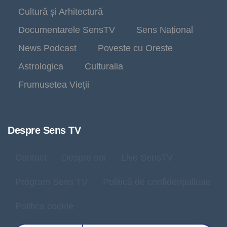
Cultură și Arhitectură
Documentarele SensTV
Sens Național
News Podcast
Poveste cu Oreste
Astrologica
Culturalia
Frumusetea Vieții
Despre Sens TV
Contact
Despre noi
Live SensTV
Program Sens TV
Politică de confidențialitate
Politica cookie