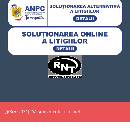
@Sens TV | Dă sens omului din tine!