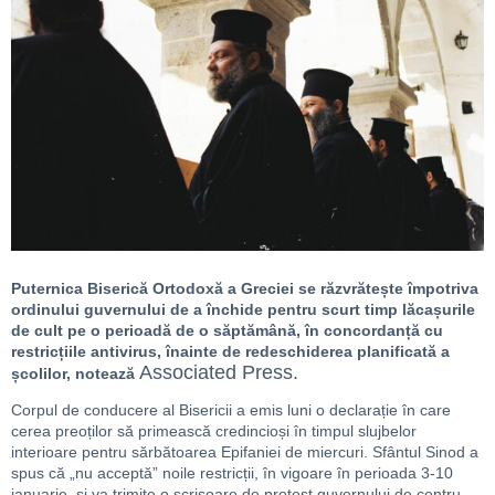
Puternica Biserică Ortodoxă a Greciei se răzvrătește împotriva
ordinului guvernului de a închide pentru scurt timp lăcașurile
de cult pe o perioadă de o săptămână, în concordanță cu
restricțiile antivirus, înainte de redeschiderea planificată a
Associated Press.
școlilor, notează
Corpul de conducere al Bisericii a emis luni o declarație în care
cerea preoților să primească credincioși în timpul slujbelor
interioare pentru sărbătoarea Epifaniei de miercuri. Sfântul Sinod a
spus că „nu acceptă” noile restricții, în vigoare în perioada 3-10
ianuarie, și va trimite o scrisoare de protest guvernului de centru-