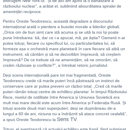
distrugem New York-ul’. Și de aici am ajuns la o banalizare a
războiului nuclear”, a arătat el, subliniind absurditatea spiralei de
amenințări reciproce.
Pentru Oreste Teodorescu, această degradare a discursului
internațional arată o pierdere a busolei morale a liderilor globali.
„Orice om de bun simț care stă acuma și se uită la noi își poate
pune întrebarea: bă, dar ce i-a apucat, mă, pe ăștia? Oamenii n-ar
putea totuși, fiecare cu specificul lui, cu particularitatea lui, să
formeze așa o orchestră mare planetară în care fiecare să aibă un
instrument, să cântăm și să ne dezvoltăm împreună, să creștem
împreună? De ce trebuie să ne amenințăm, să ne omorâm, să
creăm războaie și conflicte?”, a întrebat retoric jurnalistul.
Deși scena internațională pare tot mai fragmentată, Oreste
Teodorescu crede că marile puteri încă păstrează un instinct de
conservare care ar putea preveni un război total. „Cred că marile
puteri rămân totuși centre de echilibru planetar. În timpul Războiului
Rece, nivelul de ostilitate între America și Uniunea Sovietică era
mult mai mare decât este acum între America și Federația Rusă. Și
totuși aceste două mari superputeri, deși se dușmăneau de-a
lungul a 60 de ani, niciuna nu a îndrăznit să atace concret cealaltă”,
Sens TV
a spus Oreste Teodorescu la
.
Totuși, el avertizează că actualul echilibru este fragil, fiind subminat