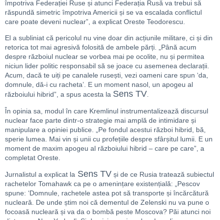
împotriva Federației Ruse și atunci Federația Rusă va trebui să
răspundă simetric împotriva Americii și se va escalada conflictul
care poate deveni nuclear”, a explicat Oreste Teodorescu.
El a subliniat că pericolul nu vine doar din acțiunile militare, ci și din
retorica tot mai agresivă folosită de ambele părți. „Până acum
despre războiul nuclear se vorbea mai pe ocolite, nu și permitea
niciun lider politic responsabil să se joace cu asemenea declarații.
Acum, dacă te uiți pe canalele rusești, vezi oameni care spun ‘da,
domnule, dă-i cu racheta’. E un moment nasol, un apogeu al
Sens TV
războiului hibrid”, a spus acesta la
.
În opinia sa, modul în care Kremlinul instrumentalizează discursul
nuclear face parte dintr-o strategie mai amplă de intimidare și
manipulare a opiniei publice. „Pe fondul acestui război hibrid, bă,
sperie lumea. Mai vin și unii cu profețiile despre sfârșitul lumii. E un
moment de maxim apogeu al războiului hibrid – care pe care”, a
completat Oreste.
Sens TV
Jurnalistul a explicat la
și de ce Rusia tratează subiectul
rachetelor Tomahawk ca pe o amenințare existențială: „Pescov
spune: ‘Domnule, rachetele astea pot să transporte și încărcătură
nucleară. De unde știm noi că dementul de Zelenski nu va pune o
focoasă nucleară și va da o bombă peste Moscova? Păi atunci noi