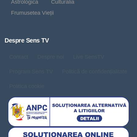
Astrologica
Culturalia
Frumusetea Vieții
Despre Sens TV
Contact
Despre noi
Live SensTV
Program Sens TV
Politică de confidențialitate
Politica cookie