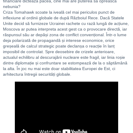
financiare dictează pacea, cine mai are puterea să oprească
nebunia?
Criza Tomahawk scoate la iveală cel mai periculos punct de
inflexiune al ordinii globale de după Războiul Rece. Dacă Statele
Unite decid să furnizeze Ucrainei rachete cu rază lungă de acțiune,
Moscova ar putea interpreta acest gest ca o provocare directă, iar
răspunsul său ar depăși zona de conflict convențional. Într-o lume
deja polarizată de propagandă și interese economice, orice
greșeală de calcul strategic poate declanșa o reacție în lanț
imposibil de controlat. Spre deosebire de crizele anterioare,
actualul echilibru al descurajării nucleare este fragil, iar linia roșie
dintre diplomație și confruntare se estompează de la o săptămână
la alta. În joc nu mai este doar stabilitatea Europei de Est, ci
arhitectura întregii securități globale.