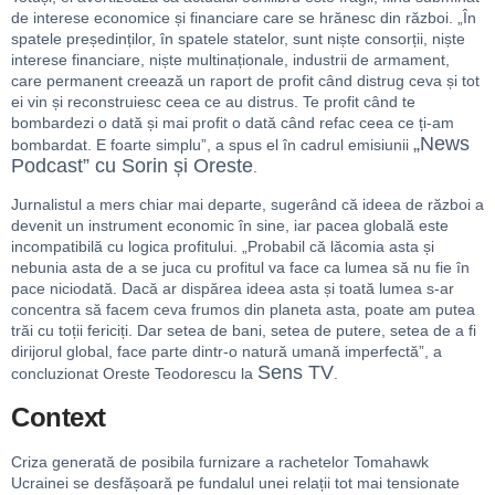
de interese economice și financiare care se hrănesc din război. „În
spatele președinților, în spatele statelor, sunt niște consorții, niște
interese financiare, niște multinaționale, industrii de armament,
care permanent creează un raport de profit când distrug ceva și tot
ei vin și reconstruiesc ceea ce au distrus. Te profit când te
bombardezi o dată și mai profit o dată când refac ceea ce ți-am
„News
bombardat. E foarte simplu”, a spus el în cadrul emisiunii
Podcast” cu Sorin și Oreste
.
Jurnalistul a mers chiar mai departe, sugerând că ideea de război a
devenit un instrument economic în sine, iar pacea globală este
incompatibilă cu logica profitului. „Probabil că lăcomia asta și
nebunia asta de a se juca cu profitul va face ca lumea să nu fie în
pace niciodată. Dacă ar dispărea ideea asta și toată lumea s-ar
concentra să facem ceva frumos din planeta asta, poate am putea
trăi cu toții fericiți. Dar setea de bani, setea de putere, setea de a fi
dirijorul global, face parte dintr-o natură umană imperfectă”, a
Sens TV
concluzionat Oreste Teodorescu la
.
Context
Criza generată de posibila furnizare a rachetelor Tomahawk
Ucrainei se desfășoară pe fundalul unei relații tot mai tensionate