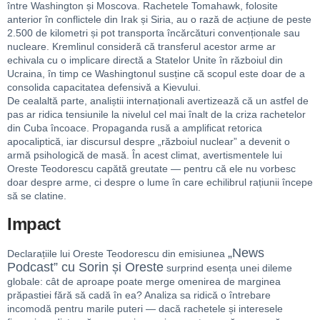
între Washington și Moscova. Rachetele Tomahawk, folosite
anterior în conflictele din Irak și Siria, au o rază de acțiune de peste
2.500 de kilometri și pot transporta încărcături convenționale sau
nucleare. Kremlinul consideră că transferul acestor arme ar
echivala cu o implicare directă a Statelor Unite în războiul din
Ucraina, în timp ce Washingtonul susține că scopul este doar de a
consolida capacitatea defensivă a Kievului.
De cealaltă parte, analiștii internaționali avertizează că un astfel de
pas ar ridica tensiunile la nivelul cel mai înalt de la criza rachetelor
din Cuba încoace. Propaganda rusă a amplificat retorica
apocaliptică, iar discursul despre „războiul nuclear” a devenit o
armă psihologică de masă. În acest climat, avertismentele lui
Oreste Teodorescu capătă greutate — pentru că ele nu vorbesc
doar despre arme, ci despre o lume în care echilibrul rațiunii începe
să se clatine.
Impact
„News
Declarațiile lui Oreste Teodorescu din emisiunea
Podcast” cu Sorin și Oreste
surprind esența unei dileme
globale: cât de aproape poate merge omenirea de marginea
prăpastiei fără să cadă în ea? Analiza sa ridică o întrebare
incomodă pentru marile puteri — dacă rachetele și interesele