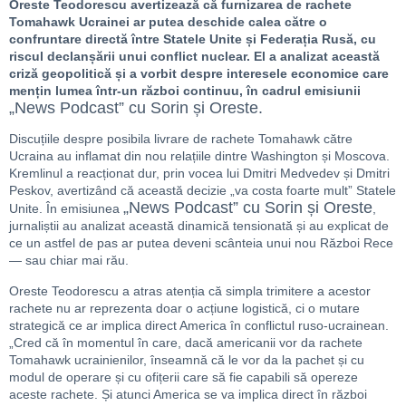
Oreste Teodorescu avertizează că furnizarea de rachete
Tomahawk Ucrainei ar putea deschide calea către o
confruntare directă între Statele Unite și Federația Rusă, cu
riscul declanșării unui conflict nuclear. El a analizat această
criză geopolitică și a vorbit despre interesele economice care
mențin lumea într-un război continuu, în cadrul emisiunii
„News Podcast” cu Sorin și Oreste.
Discuțiile despre posibila livrare de rachete Tomahawk către
Ucraina au inflamat din nou relațiile dintre Washington și Moscova.
Kremlinul a reacționat dur, prin vocea lui Dmitri Medvedev și Dmitri
Peskov, avertizând că această decizie „va costa foarte mult” Statele
„News Podcast” cu Sorin și Oreste
Unite. În emisiunea
,
jurnaliștii au analizat această dinamică tensionată și au explicat de
ce un astfel de pas ar putea deveni scânteia unui nou Război Rece
— sau chiar mai rău.
Oreste Teodorescu a atras atenția că simpla trimitere a acestor
rachete nu ar reprezenta doar o acțiune logistică, ci o mutare
strategică ce ar implica direct America în conflictul ruso-ucrainean.
„Cred că în momentul în care, dacă americanii vor da rachete
Tomahawk ucrainienilor, înseamnă că le vor da la pachet și cu
modul de operare și cu ofițerii care să fie capabili să opereze
aceste rachete. Și atunci America se va implica direct în război