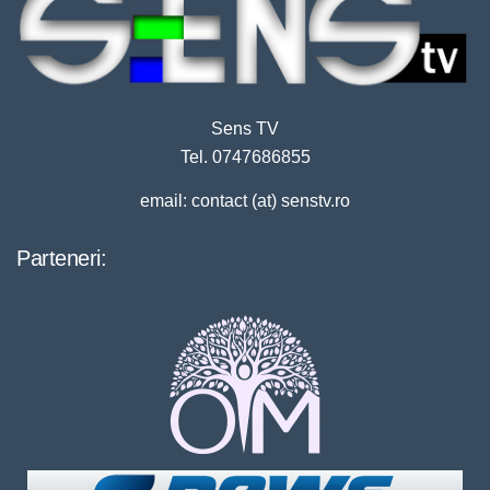
Sens TV
Tel. 0747686855
email: contact (at) senstv.ro
Parteneri: