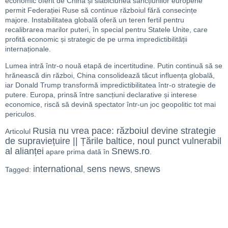
economic oferit de China și slăbiciunea sancțiunilor europene
permit Federației Ruse să continue războiul fără consecințe
majore. Instabilitatea globală oferă un teren fertil pentru
recalibrarea marilor puteri, în special pentru Statele Unite, care
profită economic și strategic de pe urma impredictibilității
internaționale.
Lumea intră într-o nouă etapă de incertitudine. Putin continuă să se
hrănească din război, China consolidează tăcut influența globală,
iar Donald Trump transformă impredictibilitatea într-o strategie de
putere. Europa, prinsă între sancțiuni declarative și interese
economice, riscă să devină spectator într-un joc geopolitic tot mai
periculos.
Rusia nu vrea pace: războiul devine strategie
Articolul
de supraviețuire || Țările baltice, noul punct vulnerabil
al alianței
Snews.ro
apare prima dată în
.
international
sens news
snews
Tagged:
,
,