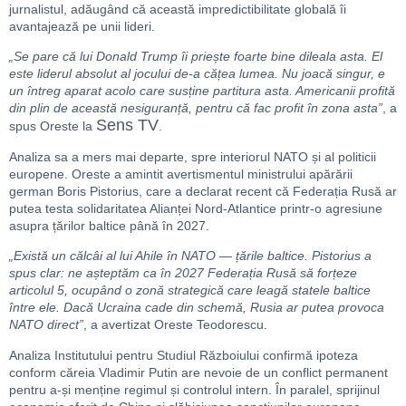
jurnalistul, adăugând că această impredictibilitate globală îi
avantajează pe unii lideri.
„Se pare că lui Donald Trump îi priește foarte bine dileala asta. El
este liderul absolut al jocului de-a cățea lumea. Nu joacă singur, e
un întreg aparat acolo care susține partitura asta. Americanii profită
din plin de această nesiguranță, pentru că fac profit în zona asta”
, a
Sens TV
spus Oreste la
.
Analiza sa a mers mai departe, spre interiorul NATO și al politicii
europene. Oreste a amintit avertismentul ministrului apărării
german Boris Pistorius, care a declarat recent că Federația Rusă ar
putea testa solidaritatea Alianței Nord-Atlantice printr-o agresiune
asupra țărilor baltice până în 2027.
„Există un călcâi al lui Ahile în NATO — țările baltice. Pistorius a
spus clar: ne așteptăm ca în 2027 Federația Rusă să forțeze
articolul 5, ocupând o zonă strategică care leagă statele baltice
între ele. Dacă Ucraina cade din schemă, Rusia ar putea provoca
NATO direct”
, a avertizat Oreste Teodorescu.
Analiza Institutului pentru Studiul Războiului confirmă ipoteza
conform căreia Vladimir Putin are nevoie de un conflict permanent
pentru a-și menține regimul și controlul intern. În paralel, sprijinul