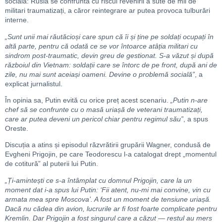
socială: Rusia se confruntă cu riscul revenirii a sute de mii de
militari traumatizați, a căror reintegrare ar putea provoca tulburări
interne.
„Sunt unii mai răutăcioși care spun că îi și ține pe soldați ocupați în
altă parte, pentru că odată ce se vor întoarce atâția militari cu
sindrom post-traumatic, devin greu de gestionat. S-a văzut și după
războiul din Vietnam: soldații care se întorc de pe front, după ani de
zile, nu mai sunt aceiași oameni. Devine o problemă socială”
, a
explicat jurnalistul.
În opinia sa, Putin evită cu orice preț acest scenariu.
„Putin n-are
chef să se confrunte cu o masă uriașă de veterani traumatizați,
care ar putea deveni un pericol chiar pentru regimul său”
, a spus
Oreste.
Discuția a atins și episodul răzvrătirii grupării Wagner, condusă de
Evgheni Prigojin, pe care Teodorescu l-a catalogat drept „momentul
de cotitură” al puterii lui Putin.
„Ți-amintești ce s-a întâmplat cu domnul Prigojin, care la un
moment dat i-a spus lui Putin: ‘Fii atent, nu-mi mai convine, vin cu
armata mea spre Moscova’. A fost un moment de tensiune uriașă.
Dacă nu cădea din avion, lucrurile ar fi fost foarte complicate pentru
Kremlin. Dar Prigojin a fost singurul care a căzut — restul au mers