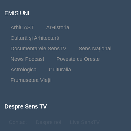
EMISIUNI
ArhiCAST
ArHistoria
Cultură și Arhitectură
Documentarele SensTV
Sens Național
News Podcast
Poveste cu Oreste
Astrologica
Culturalia
Frumusetea Vieții
Despre Sens TV
Contact
Despre noi
Live SensTV