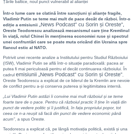
Într-o lume care se clatină între sancțiuni și alianțe fragile,
Vladimir Putin se teme mai mult de pace decât de război. Într-o
„News Podcast” cu Sorin și Oreste”
ediție a emisiunii
,
Oreste Teodorescu analizează mecanismul care ține Kremlinul
în viață, rolul Chinei în menținerea economiei ruse și spectrul
unei confruntări care se poate muta oricând din Ucraina spre
flancul estic al NATO.
Potrivit unei recente analize a Institutului pentru Studiul Războiului
(ISW), Vladimir Putin se află într-o situație paradoxală: pacea ar
putea fi mai periculoasă pentru el decât continuarea războiului. În
emisiunii „News Podcast” cu Sorin și Oreste”
cadrul
,
Oreste Teodorescu a explicat de ce liderul de la Kremlin are nevoie
de conflict pentru a-și conserva puterea și legitimitatea internă.
„Lui Vladimir Putin astăzi îi convine mai mult războiul și se teme
foarte tare de o pace. Pentru că războiul practic îl ține în viață din
punct de vedere politic și îi justifică, în fața propriului popor, tot
ceea ce n-a reușit să facă din punct de vedere economic până
acum”
, a spus Oreste.
Teodorescu a explicat că, pe lângă motivația politică, există și una