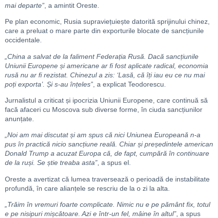
mai departe”
, a amintit Oreste.
Pe plan economic, Rusia supraviețuiește datorită sprijinului chinez,
care a preluat o mare parte din exporturile blocate de sancțiunile
occidentale.
„China a salvat de la faliment Federația Rusă. Dacă sancțiunile
Uniunii Europene și americane ar fi fost aplicate radical, economia
rusă nu ar fi rezistat. Chinezul a zis: ‘Lasă, că îți iau eu ce nu mai
poți exporta’. Și s-au înțeles”
, a explicat Teodorescu.
Jurnalistul a criticat și ipocrizia Uniunii Europene, care continuă să
facă afaceri cu Moscova sub diverse forme, în ciuda sancțiunilor
anunțate.
„Noi am mai discutat și am spus că nici Uniunea Europeană n-a
pus în practică nicio sancțiune reală. Chiar și președintele american
Donald Trump a acuzat Europa că, de fapt, cumpără în continuare
de la ruși. Se știe treaba asta”
, a spus el.
Oreste a avertizat că lumea traversează o perioadă de instabilitate
profundă, în care alianțele se rescriu de la o zi la alta.
„Trăim în vremuri foarte complicate. Nimic nu e pe pământ fix, totul
e pe nisipuri mișcătoare. Azi e într-un fel, mâine în altul”
, a spus