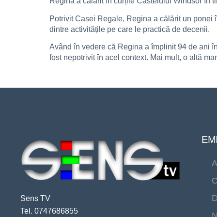
Regina a călărit în curțile Castelului Windsor în 
Potrivit Casei Regale, Regina a călărit un ponei în
dintre activitățile pe care le practică de decenii.
Având în vedere că Regina a împlinit 94 de ani în a
fost nepotrivit în acel context. Mai mult, o altă man
EMI
A
C
D
Sens TV
Tel. 0747686855
N