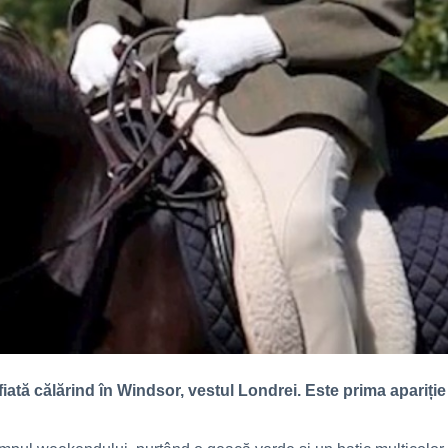
afiată călărind în Windsor, vestul Londrei. Este prima apariț