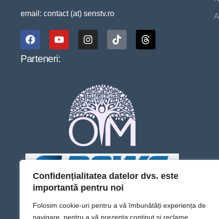
email: contact (at) senstv.ro
A
Parteneri:
Confidențialitatea datelor dvs. este
importantă pentru noi
Folosim cookie-uri pentru a vă îmbunătăți experiența de
navigare, pentru a vă prezenta conținut și reclame