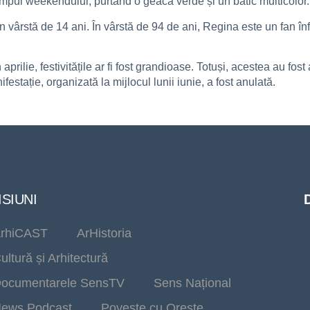
timpul weekendului, purtând o geacă verde și un batic multicolor.
 vârstă de 14 ani. În vârstă de 94 de ani, Regina este un fan înfo
prilie, festivitățile ar fi fost grandioase. Totuși, acestea au fost
ifestație, organizată la mijlocul lunii iunie, a fost anulată.
SIUNI
rhiCAST
ArHistoria
ultură și Arhitectură
ocumentarele SensTV
Sens Național
ews Podcast
Poveste cu Oreste