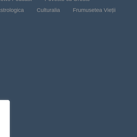
strologica
Culturalia
Frumusetea Vieții