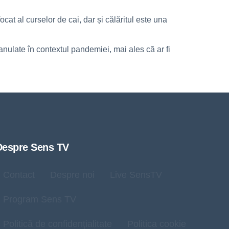
cat al curselor de cai, dar și călăritul este una
 anulate în contextul pandemiei, mai ales că ar fi
Despre Sens TV
Contact
Despre noi
Live SensTV
Program Sens TV
Politică de confidențialitate
Politica cookie