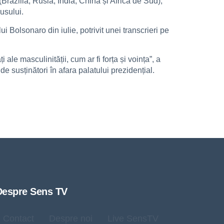
Brazilia, Rusia, India, China și Africa de Sud),
usului.
ui Bolsonaro din iulie, potrivit unei transcrieri pe
 ale masculinității, cum ar fi forța și voința”, a
 susținători în afara palatului prezidențial.
Despre Sens TV
Contact
Despre noi
Live SensTV