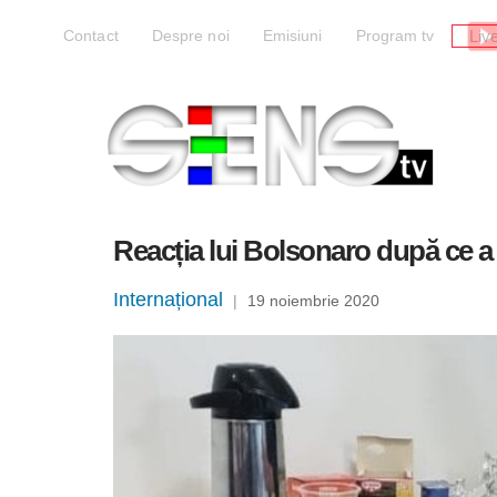
Liv
Contact
Despre noi
Emisiuni
Program tv
Reacția lui Bolsonaro după ce a 
Internațional
|
19 noiembrie 2020