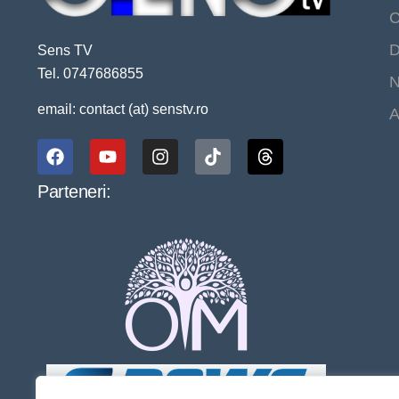
C
D
Sens TV
Tel. 0747686855
N
email: contact (at) senstv.ro
A
Parteneri: