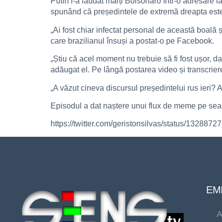
Putin l-a lăudat marți Bolsonaro într-o adresare l
spunând că președintele de extremă dreapta este
„Ai fost chiar infectat personal de această boală și
care brazilianul însuși a postat-o pe Facebook.
„Știu că acel moment nu trebuie să fi fost ușor, dar 
adăugat el. Pe lângă postarea video și transcriere
„A văzut cineva discursul președintelui rus ieri? A
Episodul a dat naștere unui flux de meme pe seam
https://twitter.com/geristonsilvas/status/1328
EMI
A