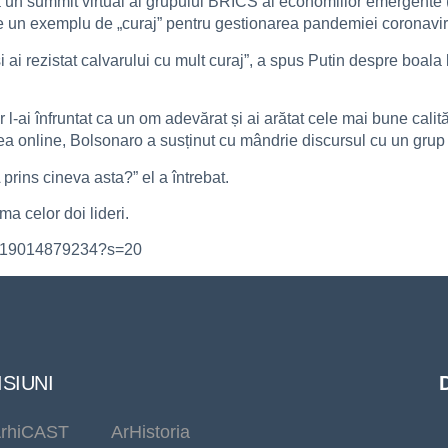
a un summit virtual al grupului BRICS al economiilor emergente (
 un exemplu de „curaj” pentru gestionarea pandemiei coronavir
 ai rezistat calvarului cu mult curaj”, a spus Putin despre boala l
l-ai înfruntat ca un om adevărat și ai arătat cele mai bune calități
a online, Bolsonaro a susținut cu mândrie discursul cu un grup de
 prins cineva asta?” el a întrebat.
a celor doi lideri.
872719014879234?s=20
SIUNI
rhiCAST
ArHistoria