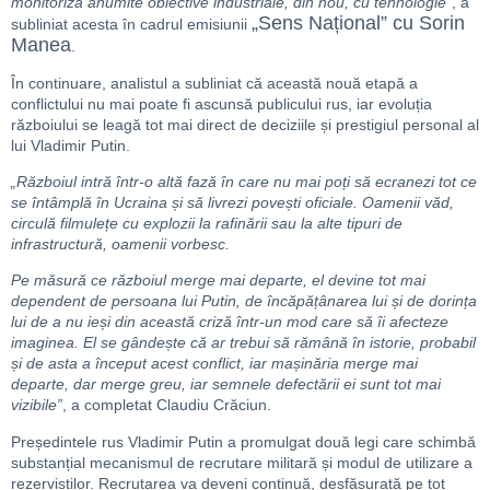
monitoriza anumite obiective industriale, din nou, cu tehnologie”
, a
„Sens Național” cu Sorin
subliniat acesta în cadrul emisiunii
Manea
.
În continuare, analistul a subliniat că această nouă etapă a
conflictului nu mai poate fi ascunsă publicului rus, iar evoluția
războiului se leagă tot mai direct de deciziile și prestigiul personal al
lui Vladimir Putin.
„Războiul intră într-o altă fază în care nu mai poți să ecranezi tot ce
se întâmplă în Ucraina și să livrezi povești oficiale. Oamenii văd,
circulă filmulețe cu explozii la rafinării sau la alte tipuri de
infrastructură, oamenii vorbesc.
Pe măsură ce războiul merge mai departe, el devine tot mai
dependent de persoana lui Putin, de încăpățânarea lui și de dorința
lui de a nu ieși din această criză într-un mod care să îi afecteze
imaginea. El se gândește că ar trebui să rămână în istorie, probabil
și de asta a început acest conflict, iar mașinăria merge mai
departe, dar merge greu, iar semnele defectării ei sunt tot mai
vizibile”
, a completat Claudiu Crăciun.
Președintele rus Vladimir Putin a promulgat două legi care schimbă
substanțial mecanismul de recrutare militară și modul de utilizare a
rezerviștilor. Recrutarea va deveni continuă, desfășurată pe tot