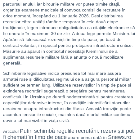
parcursul anului, iar birourile militare vor putea trimite citații,
organiza examene medicale și convoca comisii de recrutare în
orice moment, începând cu 1 ianuarie 2026. Deși distribuirea
recruților către unități rămâne temporar în cele două etape
tradiționale, legea introduce obligativitatea ca citațiile electronice să
fie onorate în maximum 30 de zile. A doua lege permite Ministerului
Apărării să folosească rezerviști în timp de pace, pe bază de
contract voluntar, în special pentru protejarea infrastructurii critice.
Măsurile au apărut în contextul necesității Kremlinului de a
suplimenta resursele militare fără a anunța o nouă mobilizare
generală.
Schimbările legislative indică presiunea tot mai mare asupra
armatei ruse și dificultatea regimului de a asigura personal militar
suficient pe termen lung. Utilizarea rezerviștilor în timp de pace și
extinderea recrutării sugerează o pregătire pentru menținerea
conflictului în Ucraina pe durată nedeterminată și pentru creșterea
capacităților defensive interne, în condițiile intensificării atacurilor
ucrainene asupra infrastructurii din Rusia. Această tranziție poate
accentua tensiunile sociale, mai ales dacă efortul militar continuu
devine tot mai vizibil în viața civilă.
Putin schimbă regulile recrutării: rezerviștii pot
Articolul
fi chemați în timp de pace
Snews.ro
apare prima dată în
.