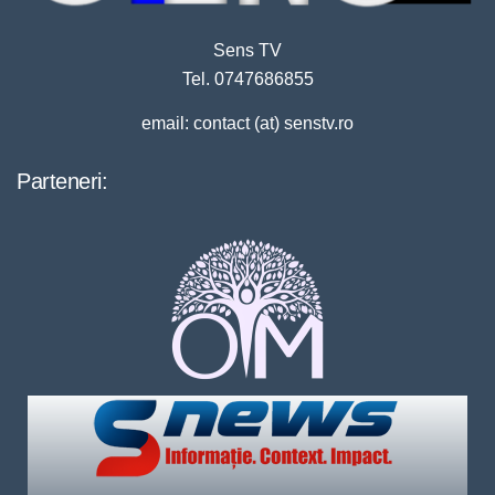
Sens TV
Tel. 0747686855
email: contact (at) senstv.ro
Parteneri: