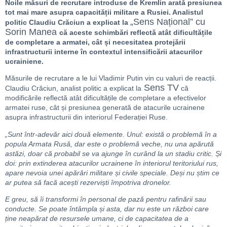
Noile măsuri de recrutare introduse de Kremlin arată presiunea
tot mai mare asupra capacității militare a Rusiei. Analistul
„Sens Național” cu
politic Claudiu Crăciun a explicat la
Sorin Manea
că aceste schimbări reflectă atât dificultățile
de completare a armatei, cât și necesitatea protejării
infrastructurii interne în contextul intensificării atacurilor
ucrainiene.
Măsurile de recrutare a le lui Vladimir Putin vin cu valuri de reacții.
Sens TV
Claudiu Crăciun, analist politic a explicat la
că
modificările reflectă atât dificultățile de completare a efectivelor
armatei ruse, cât și presiunea generată de atacurile ucrainene
asupra infrastructurii din interiorul Federației Ruse.
„Sunt într-adevăr aici două elemente. Unul: există o problemă în a
popula Armata Rusă, dar este o problemă veche, nu una apărută
astăzi, doar că probabil se va ajunge în curând la un stadiu critic. Și
doi: prin extinderea atacurilor ucrainene în interiorul teritoriului rus,
apare nevoia unei apărări militare și civile speciale. Deși nu știm ce
ar putea să facă acești rezerviști împotriva dronelor.
E greu, să îi transformi în personal de pază pentru rafinării sau
conducte. Se poate întâmpla și asta, dar nu este un război care
ține neapărat de resursele umane, ci de capacitatea de a