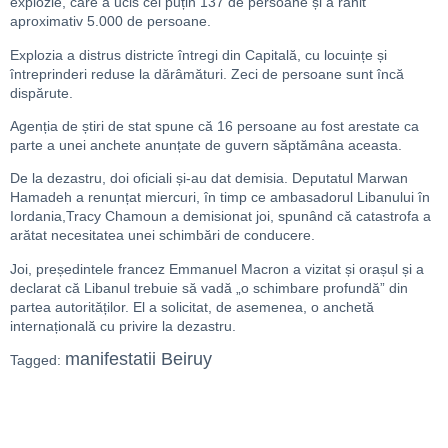
explozie, care a ucis cel puțin 137 de persoane și a rănit
aproximativ 5.000 de persoane.
Explozia a distrus districte întregi din Capitală, cu locuințe și
întreprinderi reduse la dărâmături. Zeci de persoane sunt încă
dispărute.
Agenția de știri de stat spune că 16 persoane au fost arestate ca
parte a unei anchete anunțate de guvern săptămâna aceasta.
De la dezastru, doi oficiali și-au dat demisia. Deputatul Marwan
Hamadeh a renunțat miercuri, în timp ce ambasadorul Libanului în
Iordania,Tracy Chamoun a demisionat joi, spunând că catastrofa a
arătat necesitatea unei schimbări de conducere.
Joi, președintele francez Emmanuel Macron a vizitat și orașul și a
declarat că Libanul trebuie să vadă „o schimbare profundă” din
partea autorităților. El a solicitat, de asemenea, o anchetă
internațională cu privire la dezastru.
manifestatii Beiruy
Tagged: