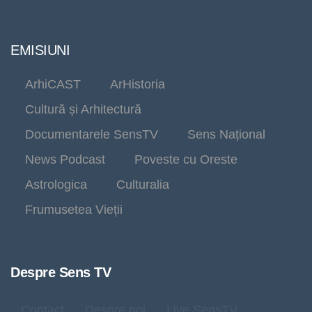
EMISIUNI
ArhiCAST
ArHistoria
Cultură și Arhitectură
Documentarele SensTV
Sens Național
News Podcast
Poveste cu Oreste
Astrologica
Culturalia
Frumusetea Vieții
Despre Sens TV
Contact
Despre noi
Live SensTV