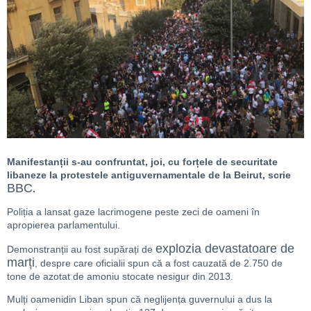
Manifestanții s-au confruntat, joi, cu forțele de securitate
libaneze la protestele antiguvernamentale de la Beirut, scrie
BBC
.
Poliția a lansat gaze lacrimogene peste zeci de oameni în
apropierea parlamentului.
explozia devastatoare de
Demonstranții au fost supărați de
marți
, despre care oficialii spun că a fost cauzată de 2.750 de
tone de azotat de amoniu stocate nesigur din 2013.
Mulți oamenidin Liban spun că neglijența guvernului a dus la