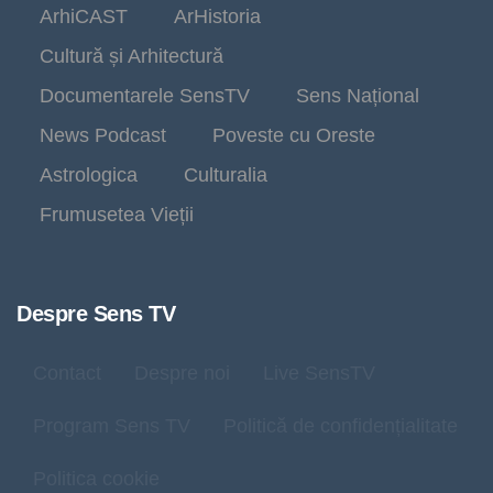
ArhiCAST
ArHistoria
Cultură și Arhitectură
Documentarele SensTV
Sens Național
News Podcast
Poveste cu Oreste
Astrologica
Culturalia
Frumusetea Vieții
Despre Sens TV
Contact
Despre noi
Live SensTV
Program Sens TV
Politică de confidențialitate
Politica cookie