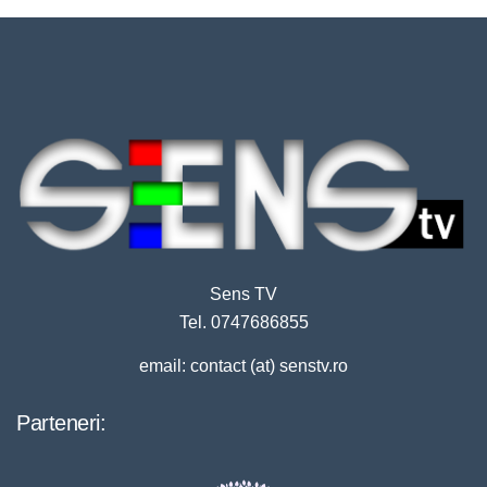
Sens TV
Tel. 0747686855
email: contact (at) senstv.ro
Parteneri: