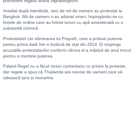
precedent regelui Maha Vajiralongkorn.
Imediat după interdicție, zeci de mii de oameni au protestat la
Bangkok. Mii de oameni s-au adunat vineri, împingându-se cu
forțele de ordine care au folosit tunuri cu apă amestecată cu o
substanță chimică.
Protestatarii cer eliminarea lui Prayuth, care a preluat puterea
pentru prima dată într-o lovitură de stat din 2014. El respinge
acuzațiile protestatarilor conform cărora el a măsluit de anul trecut
pentru a menține puterea.
Palatul Regal nu a făcut niciun comentariu cu privire la proteste,
dar regele a spus că Thailanda are nevoie de oameni care să
iubească țara și monarhia.