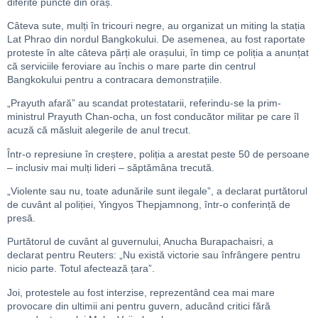
diferite puncte din oraș.
Câteva sute, mulți în tricouri negre, au organizat un miting la stația
Lat Phrao din nordul Bangkokului. De asemenea, au fost raportate
proteste în alte câteva părți ale orașului, în timp ce poliția a anunțat
că serviciile feroviare au închis o mare parte din centrul
Bangkokului pentru a contracara demonstrațiile.
„Prayuth afară” au scandat protestatarii, referindu-se la prim-
ministrul Prayuth Chan-ocha, un fost conducător militar pe care îl
acuză că măsluit alegerile de anul trecut.
Într-o represiune în creștere, poliția a arestat peste 50 de persoane
– inclusiv mai mulți lideri – săptămâna trecută.
„Violente sau nu, toate adunările sunt ilegale”, a declarat purtătorul
de cuvânt al poliției, Yingyos Thepjamnong, într-o conferință de
presă.
Purtătorul de cuvânt al guvernului, Anucha Burapachaisri, a
declarat pentru Reuters: „Nu există victorie sau înfrângere pentru
nicio parte. Totul afectează țara”.
Joi, protestele au fost interzise, reprezentând cea mai mare
provocare din ultimii ani pentru guvern, aducând critici fără