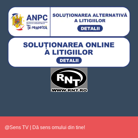
@Sens TV | Dă sens omului din tine!