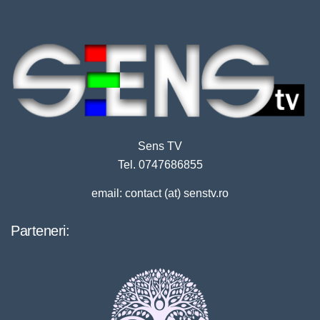
Sens TV
Tel. 0747686855
email: contact (at) senstv.ro
Parteneri: