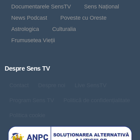
Documentarele SensTV
Sens Național
News Podcast
Poveste cu Oreste
Astrologica
Culturalia
Frumusetea Vieții
Despre Sens TV
Contact
Despre noi
Live SensTV
Program Sens TV
Politică de confidențialitate
Politica cookie