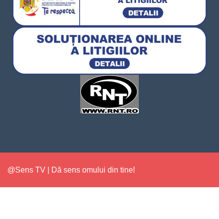
@Sens TV | Dă sens omului din tine!