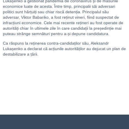
Lukașenko a gestionat pandemia de coronavirus și de măsurile
economice luate de acesta. Între timp, principalii săi adversari
politici sunt hărțuiți sau chiar riscă detenția. Principalul său
adversar, Viktor Babariko, a fost reținut vineri, fiind suspectat de
infracțiuni economice. Cele mai recente rețineri au fost operate de
autorități chiar în ultimele zile în care candidații la președinție mai
puteau strânge semnături pentru a-și depune candidatura.
Ca răspuns la reținerea contra-candidaților său, Aleksandr
Lukașenko a declarat că acțiunile autorităților au dejucat un plan de
destabilizare a țării.