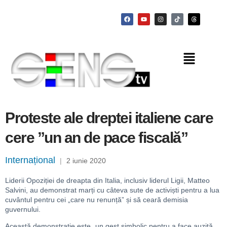
Proteste ale dreptei italiene care
cere ”un an de pace fiscală”
Internațional
|
2 iunie 2020
Liderii Opoziției de dreapta din Italia, inclusiv liderul Ligii, Matteo
Salvini, au demonstrat marți cu câteva sute de activiști pentru a lua
cuvântul pentru cei „care nu renunță” și să ceară demisia
guvernului.
Această demonstrație este „un gest simbolic pentru a face auzită