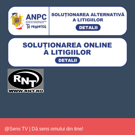
@Sens TV | Dă sens omului din tine!