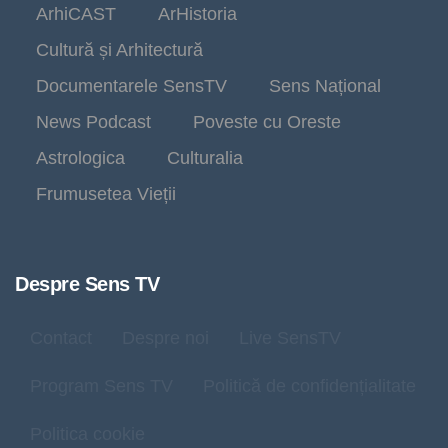
ArhiCAST
ArHistoria
Cultură și Arhitectură
Documentarele SensTV
Sens Național
News Podcast
Poveste cu Oreste
Astrologica
Culturalia
Frumusetea Vieții
Despre Sens TV
Contact
Despre noi
Live SensTV
Program Sens TV
Politică de confidențialitate
Politica cookie