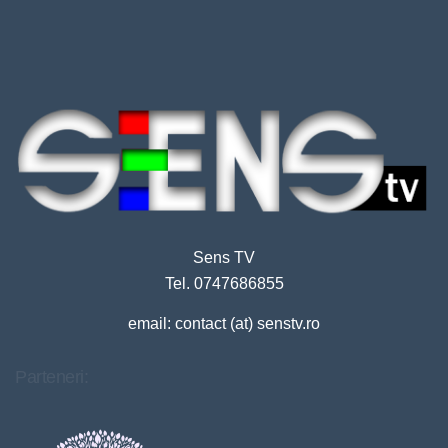
Sens TV
Tel. 0747686855
email: contact (at) senstv.ro
Parteneri: