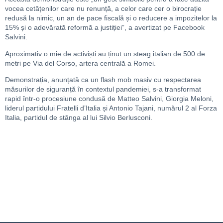
vocea cetățenilor care nu renunță, a celor care cer o birocrație
redusă la nimic, un an de pace fiscală și o reducere a impozitelor la
15% și o adevărată reformă a justiției”, a avertizat pe Facebook
Salvini.
Aproximativ o mie de activiști au ținut un steag italian de 500 de
metri pe Via del Corso, artera centrală a Romei.
Demonstrația, anunțată ca un flash mob masiv cu respectarea
măsurilor de siguranță în contextul pandemiei, s-a transformat
rapid într-o procesiune condusă de Matteo Salvini, Giorgia Meloni,
liderul partidului Fratelli d’Italia și Antonio Tajani, numărul 2 al Forza
Italia, partidul de stânga al lui Silvio Berlusconi.