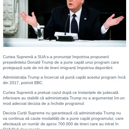
Curtea Supremă a SUA s-a pronunțat împotriva propunerii
președintelui Donald Trump de a pune capăt unui program care
protejează sute de mii de tineri imigranți împotriva deportării.
Administrația Trump a încercat să pună capăt acestui program încă
din 2017, potrivit BBC.
Curtea Supremă a preluat cazul după ce Instanțele de judecată
inferioare au stabilit că administrația Trump nu a argumentat înt-un
mod adecvat decizia de a închide programul.
Decizia Curții Supreme nu garantează că administrația Trump nu
va continua să caute modalități de a pune capăt programului, care
afectează un număr de aprox 700.000 de tineri care au intrat în