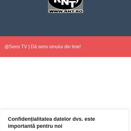
@Sens TV | Dă sens omului din tine!
Confidențialitatea datelor dvs. este
importantă pentru noi