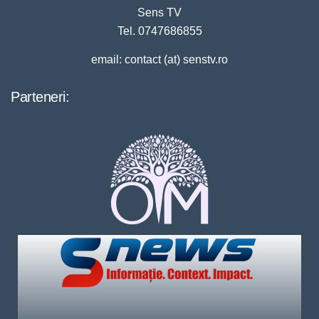
Sens TV
Tel. 0747686855
email: contact (at) senstv.ro
Parteneri: