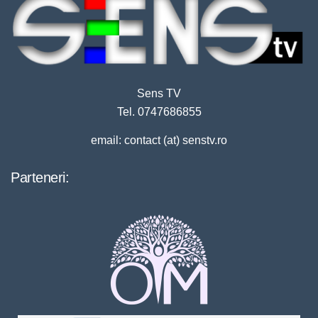
Sens TV
Tel. 0747686855
email: contact (at) senstv.ro
Parteneri: