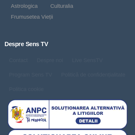
Astrologica
Culturalia
Frumusetea Vieții
Despre Sens TV
Contact
Despre noi
Live SensTV
Program Sens TV
Politică de confidențialitate
Politica cookie