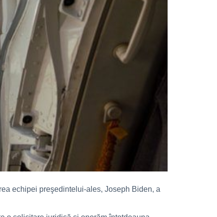
area echipei preşedintelui-ales, Joseph Biden, a