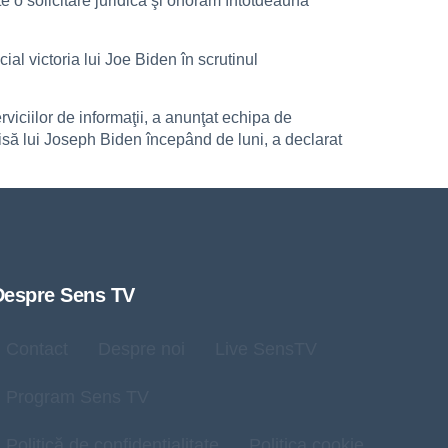
te o solicitare juridică şi onorăm întotdeauna
al victoria lui Joe Biden în scrutinul
iciilor de informaţii, a anunţat echipa de
rimisă lui Joseph Biden începând de luni, a declarat
Despre Sens TV
Contact
Despre noi
Live SensTV
Program Sens TV
Politică de confidențialitate
Politica cookie