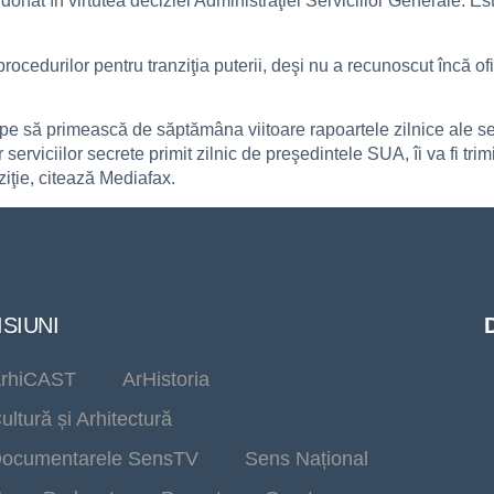
donat în virtutea deciziei Administraţiei Serviciilor Generale. Es
edurilor pentru tranziţia puterii, deşi nu a recunoscut încă ofici
 să primească de săptămâna viitoare rapoartele zilnice ale serv
r serviciilor secrete primit zilnic de preşedintele SUA, îi va fi t
ziţie, citează Mediafax.
SIUNI
rhiCAST
ArHistoria
ultură și Arhitectură
ocumentarele SensTV
Sens Național