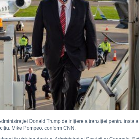
inistraţiei Donald Trump de iniţiere a tranziţiei pentru instal
erciţiu, Mike Pompeo, conform CNN.