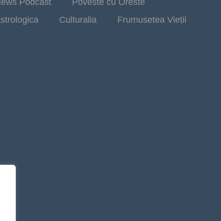
ews Podcast
Poveste cu Oreste
strologica
Culturalia
Frumusetea Vieții