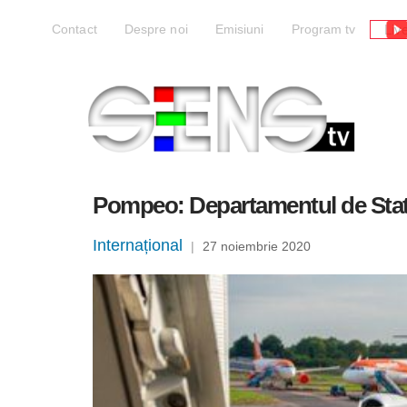
Liv
Contact
Despre noi
Emisiuni
Program tv
Pompeo: Departamentul de Stat va
Internațional
|
27 noiembrie 2020