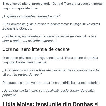
El susține că planul președintelui Donald Trump a produs un impact
major în capitalele lumii:
„A apărut ca o bombă vinerea trecută.”
Rusu amintește și de o mișcare neașteptată: invitația lui Volodimir
Zelenski la Geneva.
„La Geneva, ambasada americană l-a invitat pe Zelenski. Deci,
dintr-o dată s-au schimbat lucrurile.”
Ucraina: zero intenție de cedare
În ceea ce privește populația ucraineană, Rusu spune că poziția
majoritară este clară și fermă:
„Ucrainenii nu vor să cedeze absolut nimic, fie că sunt în Kiev, fie
că sunt în partea de vest.”
Din punctul său de vedere, doar în estul țării situația este diferită:
„Ucrainenii din Est, care sunt rusificați, acolo vorbim de o altă
populație.”
Lidia Moise: tensiunile din Donbas și