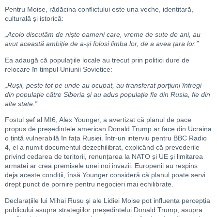
Pentru Moise, rădăcina conflictului este una veche, identitară,
culturală și istorică:
„Acolo discutăm de niște oameni care, vreme de sute de ani, au
avut această ambiție de a-și folosi limba lor, de a avea țara lor.”
Ea adaugă că populațiile locale au trecut prin politici dure de
relocare în timpul Uniunii Sovietice:
„Rușii, peste tot pe unde au ocupat, au transferat porțiuni întregi
din populație către Siberia și au adus populație fie din Rusia, fie din
alte state.”
Fostul șef al MI6, Alex Younger, a avertizat că planul de pace
propus de președintele american Donald Trump ar face din Ucraina
o țintă vulnerabilă în fața Rusiei. Într-un interviu pentru BBC Radio
4, el a numit documentul dezechilibrat, explicând că prevederile
privind cedarea de teritorii, renunțarea la NATO și UE și limitarea
armatei ar crea premisele unei noi invazii. Europenii au respins
deja aceste condiții, însă Younger consideră că planul poate servi
drept punct de pornire pentru negocieri mai echilibrate.
Declarațiile lui Mihai Rusu și ale Lidiei Moise pot influența percepția
publicului asupra strategiilor președintelui Donald Trump, asupra