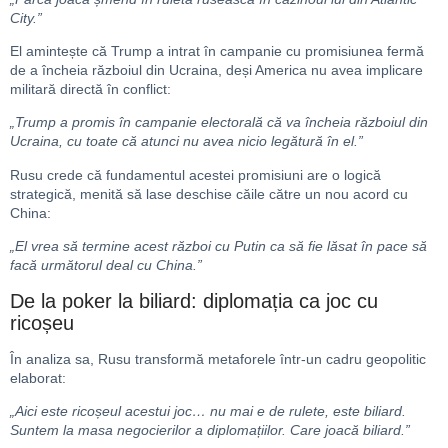
City.”
El amintește că Trump a intrat în campanie cu promisiunea fermă
de a încheia războiul din Ucraina, deși America nu avea implicare
militară directă în conflict:
„Trump a promis în campanie electorală că va încheia războiul din
Ucraina, cu toate că atunci nu avea nicio legătură în el.”
Rusu crede că fundamentul acestei promisiuni are o logică
strategică, menită să lase deschise căile către un nou acord cu
China:
„El vrea să termine acest război cu Putin ca să fie lăsat în pace să
facă următorul deal cu China.”
De la poker la biliard: diplomația ca joc cu
ricoșeu
În analiza sa, Rusu transformă metaforele într-un cadru geopolitic
elaborat:
„Aici este ricoșeul acestui joc… nu mai e de rulete, este biliard.
Suntem la masa negocierilor a diplomațiilor. Care joacă biliard.”