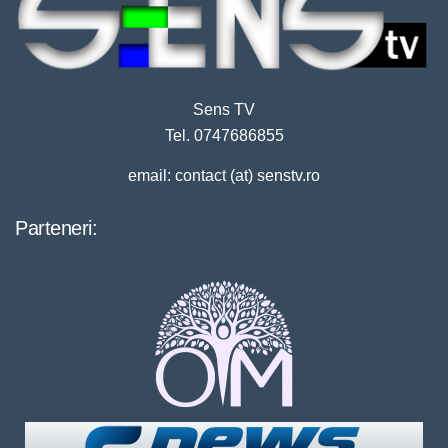
Sens TV
Tel. 0747686855
email: contact (at) senstv.ro
Parteneri: