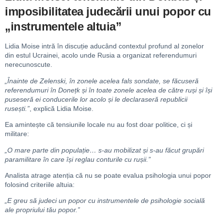
imposibilitatea judecării unui popor cu
„instrumentele altuia”
Lidia Moise intră în discuție aducând contextul profund al zonelor
din estul Ucrainei, acolo unde Rusia a organizat referendumuri
nerecunoscute.
„Înainte de Zelenski, în zonele acelea fals sondate, se făcuseră
referendumuri în Donețk și în toate zonele acelea de către ruși și își
puseseră ei conducerile lor acolo și le declaraseră republicii
rusești.”
, explică Lidia Moise.
Ea amintește că tensiunile locale nu au fost doar politice, ci și
militare:
„O mare parte din populație… s-au mobilizat și s-au făcut grupări
paramilitare în care își reglau conturile cu rușii.”
Analista atrage atenția că nu se poate evalua psihologia unui popor
folosind criteriile altuia:
„E greu să judeci un popor cu instrumentele de psihologie socială
ale propriului tău popor.”