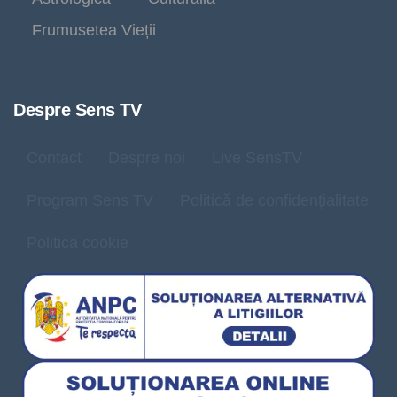
Frumusetea Vieții
Despre Sens TV
Contact
Despre noi
Live SensTV
Program Sens TV
Politică de confidențialitate
Politica cookie