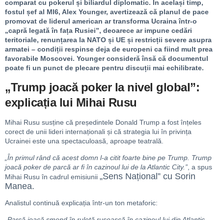
comparat cu pokerul și biliardul diplomatic. În același timp,
fostul șef al MI6, Alex Younger, avertizează că planul de pace
promovat de liderul american ar transforma Ucraina într-o
„capră legată în fața Rusiei”, deoarece ar impune cedări
teritoriale, renunțarea la NATO și UE și restricții severe asupra
armatei – condiții respinse deja de europeni ca fiind mult prea
favorabile Moscovei. Younger consideră însă că documentul
poate fi un punct de plecare pentru discuții mai echilibrate.
„Trump joacă poker la nivel global”:
explicația lui Mihai Rusu
Mihai Rusu susține că președintele Donald Trump a fost înțeles
corect de unii lideri internaționali și că strategia lui în privința
Ucrainei este una spectaculoasă, aproape teatrală.
„În primul rând că acest domn l-a citit foarte bine pe Trump. Trump
joacă poker de parcă ar fi în cazinoul lui de la Atlantic City.”
, a spus
„Sens Național” cu Sorin
Mihai Rusu în cadrul emisiunii
Manea.
Analistul continuă explicația într-un ton metaforic:
„Parcă joacă șmend în ruletă rusească în cazinoul lui din Atlantic