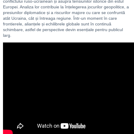
conflictului ruso-ucrainean și asupra tensiunilor istorice din estul
Europei. Analiza lor contribuie la înțelegerea jocurilor geopolitice, a
presiunilor diplomatice și a riscurilor majore cu care se confruntă
atât Ucraina, cât și întreaga regiune. Într-un moment în care
frontierele, alianțele și echilibrele globale sunt în continuă
schimbare, astfel de perspective devin esențiale pentru publicul
larg.