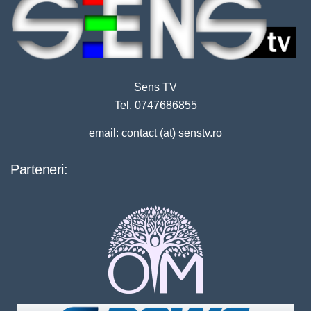
Sens TV
Tel. 0747686855
email: contact (at) senstv.ro
Parteneri: