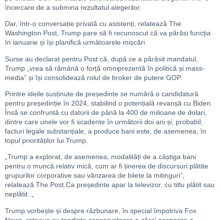
încercare de a submina rezultatul alegerilor.
Dar, într-o conversație privată cu asistenți, relatează The
Washington Post, Trump pare să fi recunoscut că va părăsi funcția
în ianuarie și își planifică următoarele mișcări.
Surse au declarat pentru Post că, după ce a părăsit mandatul,
Trump „vrea să rămână o forță omniprezentă în politică și mass-
media” și își consolidează rolul de broker de putere GOP.
Printre ideile susținute de președinte se numără o candidatură
pentru președinție în 2024, stabilind o potențială revanșă cu Biden.
Însă se confruntă cu datorii de până la 400 de milioane de dolari,
dintre care unele vor fi scadente în următorii doi ani și, probabil,
facturi legale substanțiale, a produce bani este, de asemenea, în
topul priorităților lui Trump.
„Trump a explorat, de asemenea, modalități de a câștiga bani
pentru o muncă relativ mică, cum ar fi ținerea de discursuri plătite
grupurilor corporative sau vânzarea de bilete la mitinguri”,
relatează The Post.Ca președinte apar la televizor, cu titlu plătit sau
neplătit. „
Trump vorbește și despre răzbunare, în special împotriva Fox
News, rețeaua cu tendințe conservatoare a cărei acoperire a