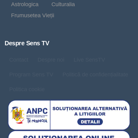
Astrologica
Culturalia
Frumusetea Vieții
Despre Sens TV
Contact
Despre noi
Live SensTV
Program Sens TV
Politică de confidențialitate
Politica cookie