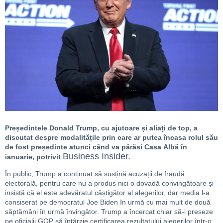
Președintele Donald Trump, cu ajutoare și aliați de top, a
discutat despre modalitățile prin care ar putea încasa rolul său
de fost președinte atunci când va părăsi Casa Albă în
Business Insider.
ianuarie, potrivit
În public, Trump a continuat să susțină acuzații de fraudă
electorală, pentru care nu a produs nici o dovadă convingătoare și
insistă că el este adevăratul câștigător al alegerilor, dar media l-a
consiserat pe democratul Joe Biden în urmă cu mai mult de două
săptămâni în urmă învingător. Trump a încercat chiar să-i preseze
pe oficialii GOP să întârzie certificarea rezultatului alegerilor într-o