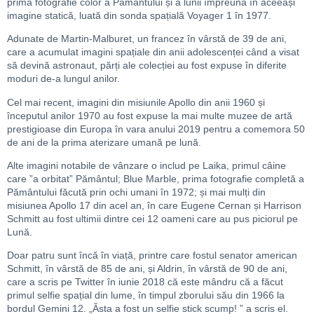
prima fotografie color a Pământului și a lunii împreună în aceeași
imagine statică, luată din sonda spațială Voyager 1 în 1977.
Adunate de Martin-Malburet, un francez în vârstă de 39 de ani,
care a acumulat imagini spațiale din anii adolescenței când a visat
să devină astronaut, părți ale colecției au fost expuse în diferite
moduri de-a lungul anilor.
Cel mai recent, imagini din misiunile Apollo din anii 1960 și
începutul anilor 1970 au fost expuse la mai multe muzee de artă
prestigioase din Europa în vara anului 2019 pentru a comemora 50
de ani de la prima aterizare umană pe lună.
Alte imagini notabile de vânzare o includ pe Laika, primul câine
care ”a orbitat” Pământul; Blue Marble, prima fotografie completă a
Pământului făcută prin ochi umani în 1972; și mai mulți din
misiunea Apollo 17 din acel an, în care Eugene Cernan și Harrison
Schmitt au fost ultimii dintre cei 12 oameni care au pus piciorul pe
Lună.
Doar patru sunt încă în viață, printre care fostul senator american
Schmitt, în vârstă de 85 de ani, și Aldrin, în vârstă de 90 de ani,
care a scris pe Twitter în iunie 2018 că este mândru că a făcut
primul selfie spațial din lume, în timpul zborului său din 1966 la
bordul Gemini 12. „Ăsta a fost un selfie stick scump! ” a scris el.