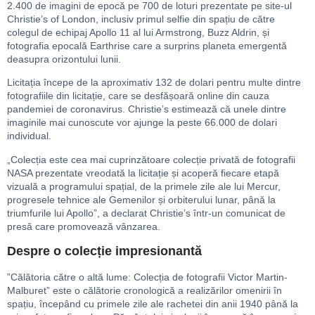
2.400 de imagini de epocă pe 700 de loturi prezentate pe site-ul
Christie’s of London, inclusiv primul selfie din spațiu de către
colegul de echipaj Apollo 11 al lui Armstrong, Buzz Aldrin, și
fotografia epocală Earthrise care a surprins planeta emergentă
deasupra orizontului lunii.
Licitația începe de la aproximativ 132 de dolari pentru multe dintre
fotografiile din licitație, care se desfășoară online din cauza
pandemiei de coronavirus. Christie’s estimează că unele dintre
imaginile mai cunoscute vor ajunge la peste 66.000 de dolari
individual.
„Colecția este cea mai cuprinzătoare colecție privată de fotografii
NASA prezentate vreodată la licitație și acoperă fiecare etapă
vizuală a programului spațial, de la primele zile ale lui Mercur,
progresele tehnice ale Gemenilor și orbiterului lunar, până la
triumfurile lui Apollo”, a declarat Christie’s într-un comunicat de
presă care promovează vânzarea.
Despre o colecție impresionantă
”Călătoria către o altă lume: Colecția de fotografii Victor Martin-
Malburet” este o călătorie cronologică a realizărilor omenirii în
spațiu, începând cu primele zile ale rachetei din anii 1940 până la