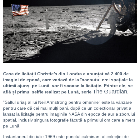
Casa de licitații Christie’s din Londra a anunțat că 2.400 de
imagini de epocă, care variază de la începutul erei spațiale la
ultimii ajunși pe Lună, vor fi scoase la licitație. Printre ele, se
The Guardian
află și primul selfie realizat pe Lună, scrie
.
”Saltul uriaș al lui Neil Armstrong pentru omenire” este la vânzare
pentru care dă cei mai mulți bani, după ce un colecționar privat a
lansat la licitație pentru imaginile NASA din epoca de aur a zborului
spațial, inclusiv singura fotografie făcută a primului om care a mers
pe Lună.
Instantaneul din iulie 1969 este punctul culminant al colecției de