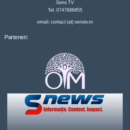
Sens TV
Tel. 0747686855
email: contact (at) senstv.ro
Parteneri: