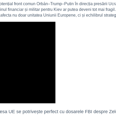
otențial front comun Orbán–Trump–Putin în direcția presării Uc
inul financiar și militar pentru Kiev ar putea deveni tot mai frag
ecta nu doar unitatea Uniunii Europene, ci și echilibrul strategic
dresa UE se potrivește perfect cu dosarele FBI despre Ze