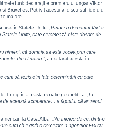
timele luni: declarațiile premierului ungar Viktor
i Bruxelles. Potrivit acestuia, discursul liderului
ize majore.
schise în Statele Unite:
„Retorica domnului Viktor
 Statele Unite, care cercetează niște dosare de
ru nimeni, că domnia sa este vocea prin care
boiului din Ucraina.”
, a declarat acesta în
e cum să reziste în fața determinării cu care
ald Trump în această ecuație geopolitică:
„Eu
a de această accelerare… a faptului că ar trebui
ui american la Casa Albă:
„Nu înțeleg de ce, dintr-o
toare cum că există o cercetare a agenților FBI cu