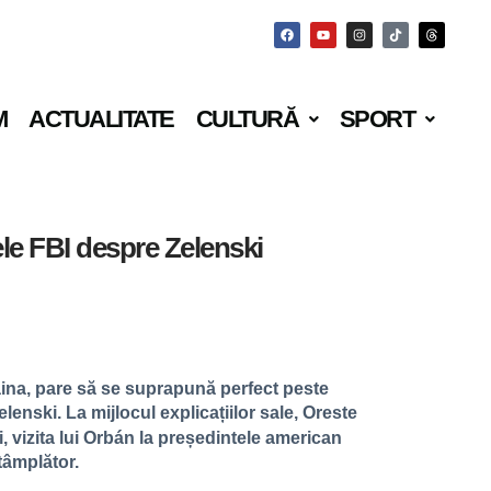
M
ACTUALITATE
CULTURĂ
SPORT
ele FBI despre Zelenski
aina, pare să se suprapună perfect peste
enski. La mijlocul explicațiilor sale, Oreste
i, vizita lui Orbán la președintele american
tâmplător.