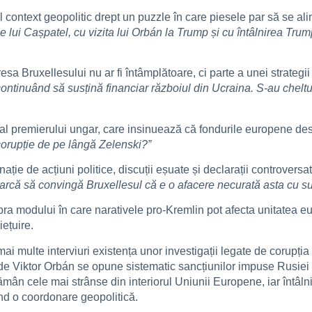
context geopolitic drept un puzzle în care piesele par să se alin
e lui Cașpatel, cu vizita lui Orbán la Trump și cu întâlnirea Tr
esa Bruxellesului nu ar fi întâmplătoare, ci parte a unei strategii 
tinuând să susțină financiar războiul din Ucraina. S-au cheltu
t al premierului ungar, care insinuează că fondurile europene des
orupție de pe lângă Zelenski?”
ație de acțiuni politice, discuții eșuate și declarații controver
arcă să convingă Bruxellesul că e o afacere necurată asta cu su
pra modului în care narativele pro-Kremlin pot afecta unitatea 
ețuire.
i multe interviuri existența unor investigații legate de corupția 
ă de Viktor Orbán se opune sistematic sancțiunilor impuse Rusiei
ân cele mai strânse din interiorul Uniunii Europene, iar întâlni
ind o coordonare geopolitică.