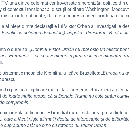
 TV
una dintre cele mai controversate sincronizări politice din ul
și contextul tensionat al discuțiilor dintre Washington, Moscova ș
 mișcări internaționale, dar oferă impresia unei coordonări cu m
aliniere dintre declarațiile lui Viktor Orbán și investigațiile de
tematic cu acțiunea domnului „Cașpatel”, directorul FBI-ului din
ntă o surpriză:
„Domnul Viktor Orbán nu mai este un mister pent
Uniunii Europene… că se aventurează prea mult în continuarea răz
e
.
te sistematic mesajele Kremlinului către Bruxelles:
„Europa nu ar
odorescu.
vind o posibilă implicare indirectă a președintelui american Don
ă de foarte multe probe, că și Donald Trump nu este străin cumv
 de compromis.”
 coincidența acțiunilor FBI imediat după instalarea președintel
… care a făcut niște afirmații destul de interesante și de tulbură
e suprapune atât de bine cu retorica lui Viktor Orbán.”