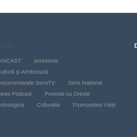
SIUNI
rhiCAST
ArHistoria
ultură și Arhitectură
ocumentarele SensTV
Sens Național
ews Podcast
Poveste cu Oreste
strologica
Culturalia
Frumusetea Vieții