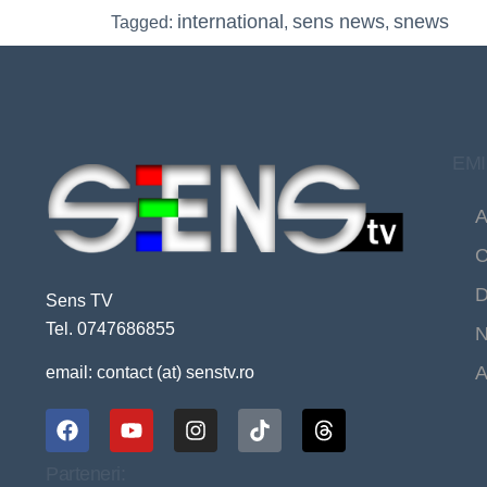
international
sens news
snews
Tagged:
,
,
EMI
A
C
D
Sens TV
Tel. 0747686855
N
A
email: contact (at) senstv.ro
Parteneri: