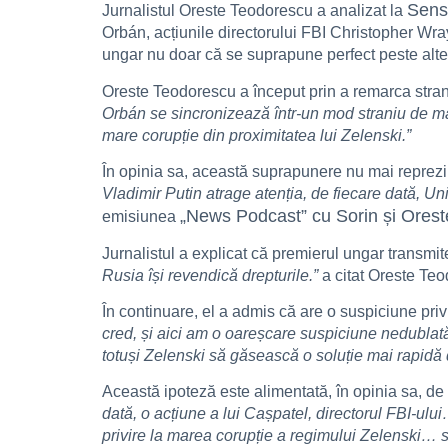
Sens
Jurnalistul Oreste Teodorescu a analizat la
Orbán, acțiunile directorului FBI Christopher Wray 
ungar nu doar că se suprapune perfect peste alte
Oreste Teodorescu a început prin a remarca strania 
Orbán se sincronizează într-un mod straniu de ma
mare corupție din proximitatea lui Zelenski.”
În opinia sa, această suprapunere nu mai reprezi
Vladimir Putin atrage atenția, de fiecare dată, 
„News Podcast” cu Sorin și Orest
emisiunea
Jurnalistul a explicat că premierul ungar transmi
Rusia își revendică drepturile.”
a citat Oreste Te
În continuare, el a admis că are o suspiciune pri
cred, și aici am o oareșcare suspiciune nedublat
totuși Zelenski să găsească o soluție mai rapidă
Această ipoteză este alimentată, în opinia sa, de
dată, o acțiune a lui Cașpatel, directorul FBI-ului
privire la marea corupție a regimului Zelenski… s