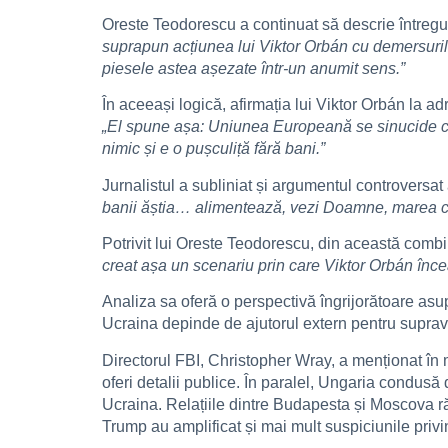
Oreste Teodorescu a continuat să descrie întregul 
suprapun acțiunea lui Viktor Orbán cu demersuril
piesele astea așezate într-un anumit sens.”
În aceeași logică, afirmația lui Viktor Orbán la adr
„El spune așa: Uniunea Europeană se sinucide con
nimic și e o pușculiță fără bani.”
Jurnalistul a subliniat și argumentul controversa
banii ăștia… alimentează, vezi Doamne, marea c
Potrivit lui Oreste Teodorescu, din această combin
creat așa un scenariu prin care Viktor Orbán înce
Analiza sa oferă o perspectivă îngrijorătoare asu
Ucraina depinde de ajutorul extern pentru supravi
Directorul FBI, Christopher Wray, a menționat în ma
oferi detalii publice. În paralel, Ungaria condus
Ucraina. Relațiile dintre Budapesta și Moscova răm
Trump au amplificat și mai mult suspiciunile priv