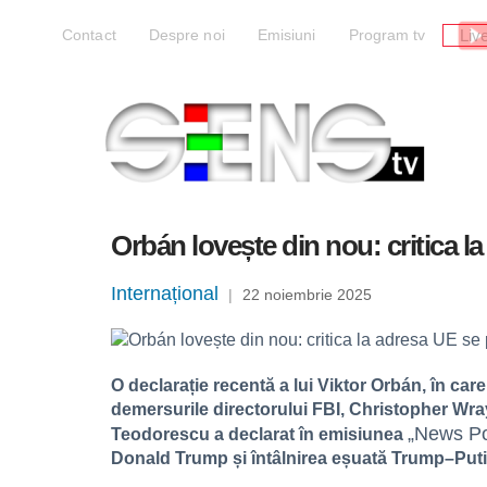
Liv
Contact
Despre noi
Emisiuni
Program tv
Orbán lovește din nou: critica l
Internațional
|
22 noiembrie 2025
O declarație recentă a lui Viktor Orbán, în c
demersurile directorului FBI, Christopher Wray,
„News Po
Teodorescu a declarat în emisiunea
Donald Trump și întâlnirea eșuată Trump–Puti