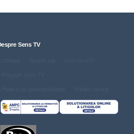
Despre Sens TV
Contact
Despre noi
Live SensTV
Program Sens TV
Politică de confidențialitate
Politica cookie