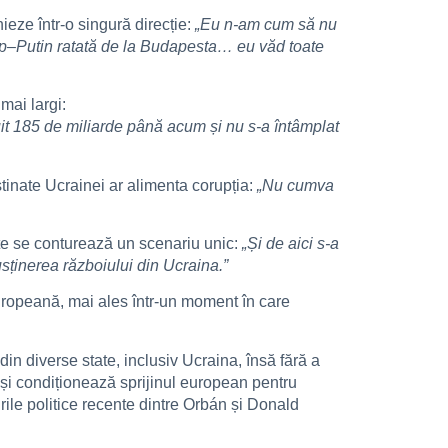
ieze într-o singură direcție:
„Eu n-am cum să nu
ump–Putin ratată de la Budapesta… eu văd toate
mai largi:
it 185 de miliarde până acum și nu s-a întâmplat
tinate Ucrainei ar alimenta corupția:
„Nu cumva
sate se conturează un scenariu unic:
„Și de aici s-a
sținerea războiului din Ucraina.”
europeană, mai ales într-un moment în care
din diverse state, inclusiv Ucraina, însă fără a
 și condiționează sprijinul european pentru
rile politice recente dintre Orbán și Donald