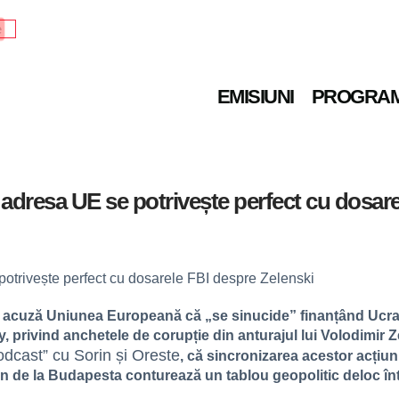
e
EMISIUNI
PROGRA
a adresa UE se potrivește perfect cu dosar
are acuză Uniunea Europeană că „se sinucide” finanțând Ucr
 privind anchetele de corupție din anturajul lui Volodimir Zel
dcast” cu Sorin și Oreste
, că sincronizarea acestor acțiun
n de la Budapesta conturează un tablou geopolitic deloc în