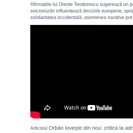
Afirmațiile lui Oreste Teodorescu sugerează un p
sincronizări influențează deciziile europene, sprij
solidaritatea occidentală, asemenea narative pot af
Orbán lovește din nou: critica la a
Articolul