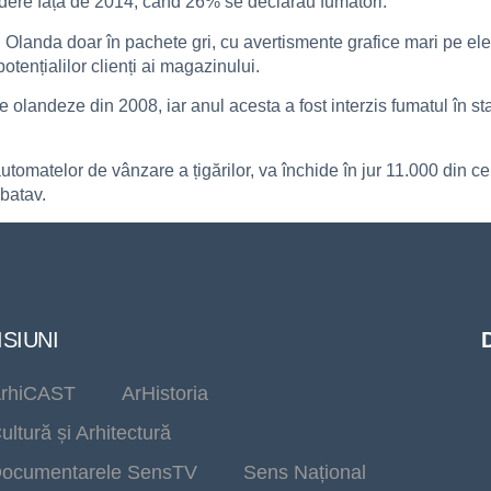
ădere față de 2014, când 26% se declarau fumători.
în Olanda doar în pachete gri, cu avertismente grafice mari pe el
potențialilor clienți ai magazinului.
ele olandeze din 2008, iar anul acesta a fost interzis fumatul în st
utomatelor de vânzare a țigărilor, va închide în jur 11.000 din 
 batav.
SIUNI
rhiCAST
ArHistoria
ultură și Arhitectură
ocumentarele SensTV
Sens Național