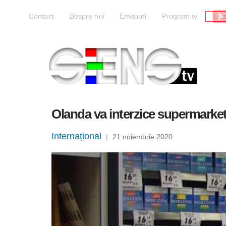
Liv
Contact
Despre noi
Emisiuni
Program tv
Olanda va interzice supermarketu
Internațional
|
21 noiembrie 2020