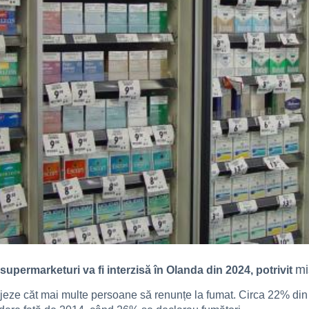
mi
 supermarketuri va fi interzisă în Olanda din 2024, potrivit
eze căt mai multe persoane să renunțe la fumat. Circa 22% din ad