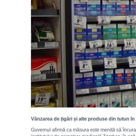
Vânzarea de țigări și alte produse din tutun în
Guvernul afirmă ca măsura este menită să încuraj