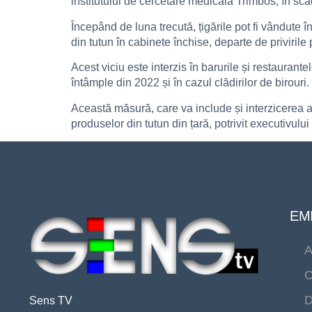
institutului de cercetare medicală Trimbos, în sc
Începând de luna trecută, țigările pot fi vândute 
din tutun în cabinete închise, departe de privirile 
Acest viciu este interzis în barurile și restaurant
întâmple din 2022 și în cazul clădirilor de birouri.
Această măsură, care va include și interzicerea a
produselor din tutun din țară, potrivit executivului
EMI
A
C
D
Sens TV