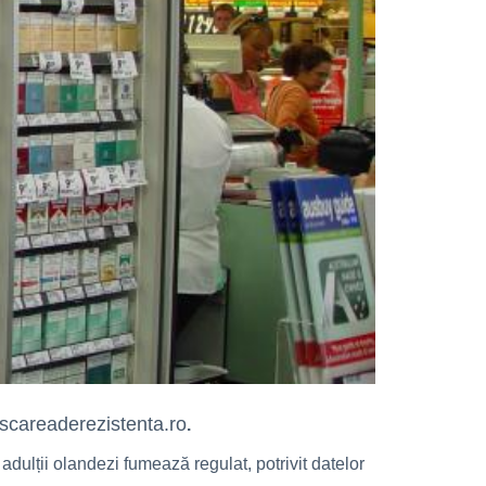
scareaderezistenta.ro
.
ulții olandezi fumează regulat, potrivit datelor