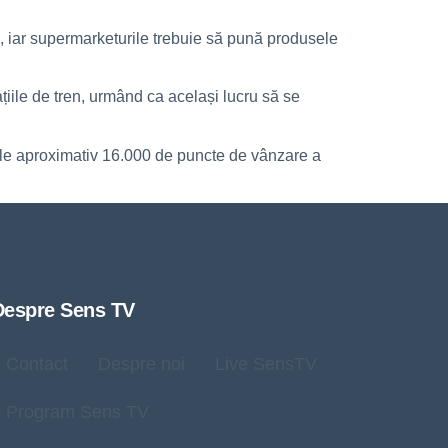
e, iar supermarketurile trebuie să pună produsele
ațiile de tren, urmând ca același lucru să se
cele aproximativ 16.000 de puncte de vânzare a
Despre Sens TV
Contact
Despre noi
Live SensTV
Program Sens TV