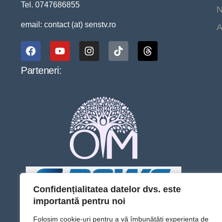
Tel. 0747686855
N
email: contact (at) senstv.ro
A
Parteneri:
Confidențialitatea datelor dvs. este
importantă pentru noi
Folosim cookie-uri pentru a vă îmbunătăți experiența de