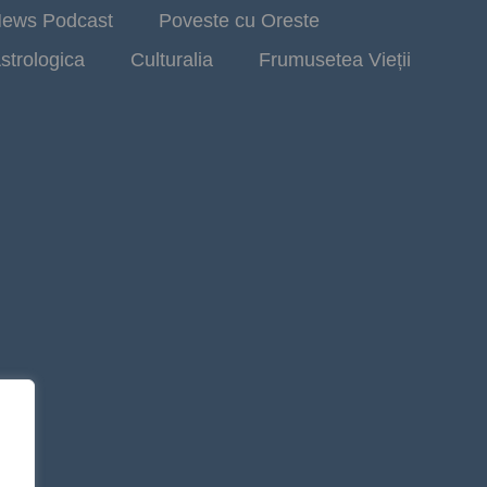
ews Podcast
Poveste cu Oreste
strologica
Culturalia
Frumusetea Vieții