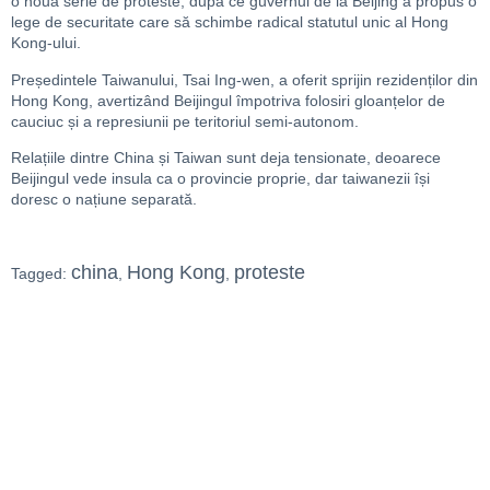
o nouă serie de proteste, după ce guvernul de la Beijing a propus o
lege de securitate care să schimbe radical statutul unic al Hong
Kong-ului.
Președintele Taiwanului, Tsai Ing-wen, a oferit sprijin rezidenților din
Hong Kong, avertizând Beijingul împotriva folosiri gloanțelor de
cauciuc și a represiunii pe teritoriul semi-autonom.
Relațiile dintre China și Taiwan sunt deja tensionate, deoarece
Beijingul vede insula ca o provincie proprie, dar taiwanezii își
doresc o națiune separată.
china
Hong Kong
proteste
Tagged:
,
,