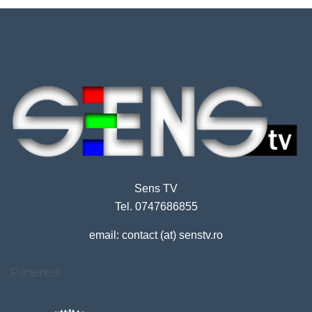
Sens TV
Tel. 0747686855
email: contact (at) senstv.ro
Parteneri: