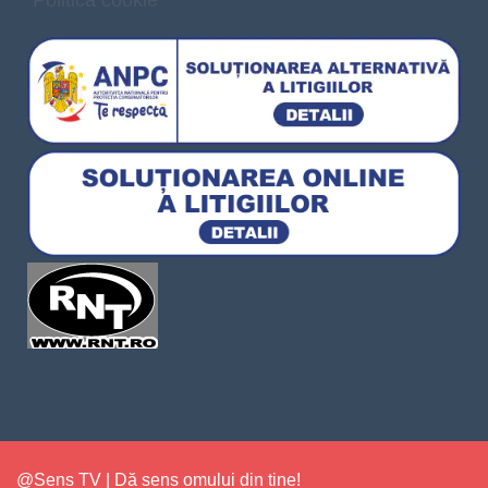
@Sens TV | Dă sens omului din tine!