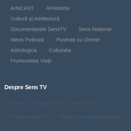
ArhiCAST
ArHistoria
Cultură și Arhitectură
Documentarele SensTV
Sens Național
News Podcast
Poveste cu Oreste
Astrologica
Culturalia
Frumusetea Vieții
Despre Sens TV
Contact
Despre noi
Live SensTV
Program Sens TV
Politică de confidențialitate
Politica cookie