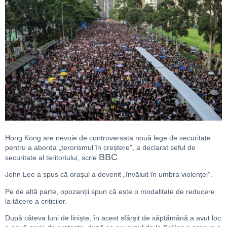
Hong Kong are nevoie de controversata nouă lege de securitate
pentru a aborda „terorismul în creștere”, a declarat șeful de
BBC
securitate al teritoriului, scrie
.
John Lee a spus că orașul a devenit „învăluit în umbra violenței”.
Pe de altă parte, opozanții spun că este o modalitate de reducere
la tăcere a criticilor.
După câteva luni de liniște, în acest sfârșit de săptămână a avut loc