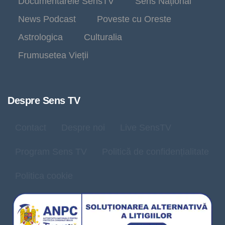
Documentarele SensTV
Sens Național
News Podcast
Poveste cu Oreste
Astrologica
Culturalia
Frumusetea Vieții
Despre Sens TV
Contact
Despre noi
Live SensTV
Program Sens TV
Politică de confidențialitate
Politica cookie