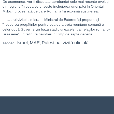
De asemenea, vor fi discutate aprofundat cele mai recente evoluții
din regiune în ceea ce privește încheierea unei păci în Orientul
Mijloci, proces față de care România își exprimă susținerea.
În cadrul vizitei din Israel, Ministrul de Externe își propune și
începerea pregătirilor pentru cea de a treia reuniune comună a
celor două Guverne „în baza stadiului excelent al relaţiilor româno-
israeliene”, întreținute neîntrerupt timp de șapte decenii.
Israel
MAE
Palestina
vizită oficială
Tagged:
,
,
,