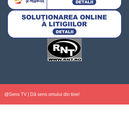
@Sens TV | Dă sens omului din tine!