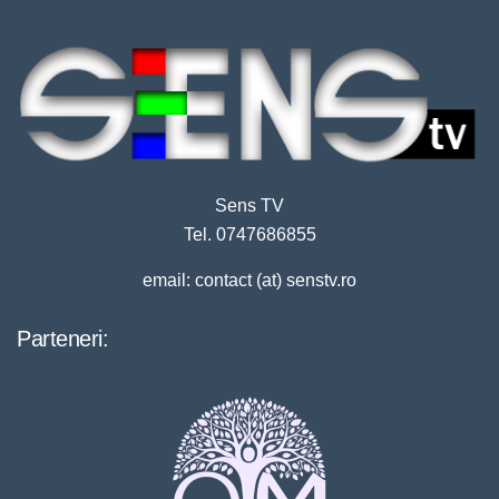
Sens TV
Tel. 0747686855
email: contact (at) senstv.ro
Parteneri: